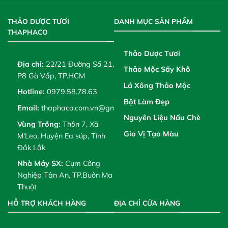
THẢO DƯỢC TƯƠI
DANH MỤC SẢN PHẨM
THAPHACO
Thảo Dược Tươi
Địa chỉ:
22/21 Đường Số 21,
Thảo Mộc Sấy Khô
P8 Gò Vấp, TP.HCM
Lá Xông Thảo Mộc
Hotline:
0979.58.78.63
Bột Làm Đẹp
Email:
thaphaco.com.vn@gmail.com
Nguyên Liệu Nấu Chè
Vùng Trồng:
Thôn 7, Xã
Gia Vị Tạo Màu
M'Leo, Huyện Ea súp, Tỉnh
Đắk Lắk
Nhà Máy SX:
Cụm Công
Nghiệp Tân An, TP.Buôn Ma
Thuột
HỖ TRỢ KHÁCH HÀNG
ĐỊA CHỈ CỬA HÀNG