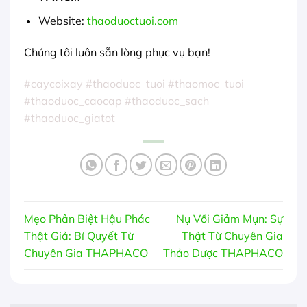
Website:
thaoduoctuoi.com
Chúng tôi luôn sẵn lòng phục vụ bạn!
#caycoixay #thaoduoc_tuoi #thaomoc_tuoi
#thaoduoc_caocap #thaoduoc_sach
#thaoduoc_giatot
Mẹo Phân Biệt Hậu Phác
Nụ Vối Giảm Mụn: Sự
Thật Giả: Bí Quyết Từ
Thật Từ Chuyên Gia
Chuyên Gia THAPHACO
Thảo Dược THAPHACO