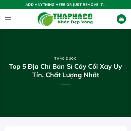
Bỏ
ADD ANYTHING HERE OR JUST REMOVE IT...
qua
nội
dung
THẢO DƯỢC
Top 5 Địa Chỉ Bán Sỉ Cây Cối Xay Uy
Tín, Chất Lượng Nhất