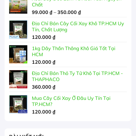
Chất
Khoảng
99.000
₫
–
350.000
₫
giá:
Địa Chỉ Bán Cây Cối Xay Khô TP.HCM Uy
từ
Tín, Chất Lượng
99.000 ₫
120.000
₫
đến
350.000 ₫
1kg Dây Thần Thông Khô Giá Tốt Tại
HCM
120.000
₫
Địa Chỉ Bán Thỏ Ty Tử Khô Tại TP.HCM -
THAPHACO
360.000
₫
Mua Cây Cối Xay Ở Đâu Uy Tín Tại
TP.HCM?
120.000
₫