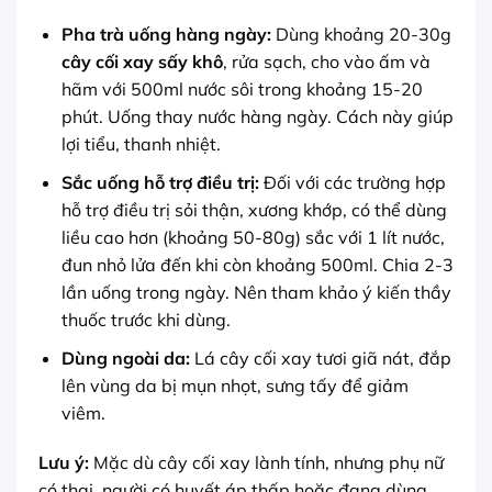
Pha trà uống hàng ngày:
Dùng khoảng 20-30g
cây cối xay sấy khô
, rửa sạch, cho vào ấm và
hãm với 500ml nước sôi trong khoảng 15-20
phút. Uống thay nước hàng ngày. Cách này giúp
lợi tiểu, thanh nhiệt.
Sắc uống hỗ trợ điều trị:
Đối với các trường hợp
hỗ trợ điều trị sỏi thận, xương khớp, có thể dùng
liều cao hơn (khoảng 50-80g) sắc với 1 lít nước,
đun nhỏ lửa đến khi còn khoảng 500ml. Chia 2-3
lần uống trong ngày. Nên tham khảo ý kiến thầy
thuốc trước khi dùng.
Dùng ngoài da:
Lá cây cối xay tươi giã nát, đắp
lên vùng da bị mụn nhọt, sưng tấy để giảm
viêm.
Lưu ý:
Mặc dù cây cối xay lành tính, nhưng phụ nữ
có thai, người có huyết áp thấp hoặc đang dùng