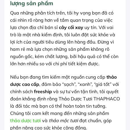
lượng sản phẩm
Qua những phân tích trên, tôi hy vọng bạn đã có
cái nhìn rõ ràng hơn về tầm quan trọng của việc
lựa chọn địa chỉ bán sỉ
cây cối xay
uy tín. Với vai
trò là một nhà kiểm định, tôi luôn đặt sức khỏe và
lợi ích của người tiêu dùng lên hàng đầu. Đừng vì
ham rẻ mà lựa chọn những sản phẩm không rõ
nguồn gốc, kém chất lượng, bởi hậu quả có thể còn
lớn hơn nhiều so với chi phí tiết kiệm được.
Nếu bạn đang tìm kiếm một nguồn cung cấp
thảo
dược cao cấp
, đảm bảo “sạch”, “xanh”, “giá tốt” với
chính sách
freeship
và sự tư vấn tận tình, tôi quyết
đoán khẳng định rằng Thảo Dược Tươi THAPHACO
là đối tác mà bạn có thể hoàn toàn tin tưởng.
Chúng tôi cam kết mang đến những sản phẩm
thảo dược tươi
và
thảo mộc tươi
đạt chuẩn, góp
phần nâng cao sức khỏe cộng đồng.