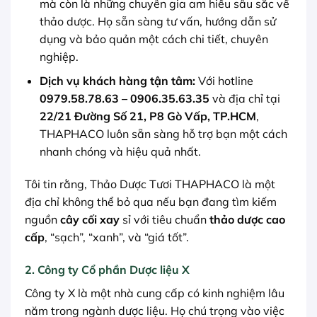
mà còn là những chuyên gia am hiểu sâu sắc về
thảo dược. Họ sẵn sàng tư vấn, hướng dẫn sử
dụng và bảo quản một cách chi tiết, chuyên
nghiệp.
Dịch vụ khách hàng tận tâm:
Với hotline
0979.58.78.63 – 0906.35.63.35
và địa chỉ tại
22/21 Đường Số 21, P8 Gò Vấp, TP.HCM
,
THAPHACO luôn sẵn sàng hỗ trợ bạn một cách
nhanh chóng và hiệu quả nhất.
Tôi tin rằng, Thảo Dược Tươi THAPHACO là một
địa chỉ không thể bỏ qua nếu bạn đang tìm kiếm
nguồn
cây cối xay
sỉ với tiêu chuẩn
thảo dược cao
cấp
, “sạch”, “xanh”, và “giá tốt”.
2. Công ty Cổ phần Dược liệu X
Công ty X là một nhà cung cấp có kinh nghiệm lâu
năm trong ngành dược liệu. Họ chú trọng vào việc