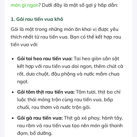
món gì ngon
? Dưới đây là một số gợi ý hấp dẫn:
1. Gỏi rau tiến vua khô
Gỏi là một trong những món ăn khai vị được yêu
thích nhất từ rau tiến vua. Bạn có thể kết hợp rau
tiến vua với:
Gỏi tai heo rau tiến vua:
Tai heo giòn sần sật
kết hợp với rau tiến vua dai ngon, thêm chút cà
rốt, dưa chuột, đậu phộng và nước mắm chua
ngọt.
Gỏi tôm thịt rau tiến vua:
Tôm tươi, thịt ba chỉ
luộc thái mỏng trộn cùng rau tiến vua, bắp
chuối, rau thơm và nước trộn gỏi.
Gỏi gà rau tiến vua:
Thịt gà xé phay, hành tây,
rau răm và rau tiến vua tạo nên món gỏi thanh
đạm, bổ dưỡng.