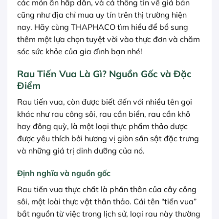
các món ăn hấp dẫn, và cả thông tin về giá bán
cũng như địa chỉ mua uy tín trên thị trường hiện
nay. Hãy cùng THAPHACO tìm hiểu để bổ sung
thêm một lựa chọn tuyệt vời vào thực đơn và chăm
sóc sức khỏe của gia đình bạn nhé!
Rau Tiến Vua Là Gì? Nguồn Gốc và Đặc
Điểm
Rau tiến vua, còn được biết đến với nhiều tên gọi
khác như rau công sôi, rau cần biển, rau cần khô
hay đông quỳ, là một loại thực phẩm thảo dược
được yêu thích bởi hương vị giòn sần sật đặc trưng
và những giá trị dinh dưỡng của nó.
Định nghĩa và nguồn gốc
Rau tiến vua thực chất là phần thân của cây công
sôi, một loài thực vật thân thảo. Cái tên “tiến vua”
bắt nguồn từ việc trong lịch sử, loại rau này thường