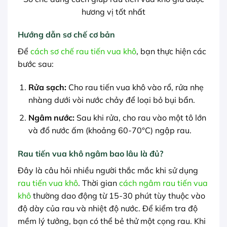
hương vị tốt nhất
Hướng dẫn sơ chế cơ bản
Để
cách sơ chế rau tiến vua khô
, bạn thực hiện các
bước sau:
Rửa sạch:
Cho rau tiến vua khô vào rổ, rửa nhẹ
nhàng dưới vòi nước chảy để loại bỏ bụi bẩn.
Ngâm nước:
Sau khi rửa, cho rau vào một tô lớn
và đổ nước ấm (khoảng 60-70°C) ngập rau.
Rau tiến vua khô ngâm bao lâu là đủ?
Đây là câu hỏi nhiều người thắc mắc khi sử dụng
rau tiến vua khô
. Thời gian
cách ngâm rau tiến vua
khô
thường dao động từ 15-30 phút tùy thuộc vào
độ dày của rau và nhiệt độ nước. Để kiểm tra độ
mềm lý tưởng, bạn có thể bẻ thử một cọng rau. Khi