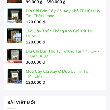
Khoảng
99.000
₫
–
350.000
₫
giá:
Địa Chỉ Bán Cây Cối Xay Khô TP.HCM Uy
từ
Tín, Chất Lượng
99.000 ₫
120.000
₫
đến
350.000 ₫
1kg Dây Thần Thông Khô Giá Tốt Tại
HCM
120.000
₫
Địa Chỉ Bán Thỏ Ty Tử Khô Tại TP.HCM -
THAPHACO
360.000
₫
Mua Cây Cối Xay Ở Đâu Uy Tín Tại
TP.HCM?
120.000
₫
BÀI VIẾT MỚI