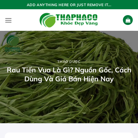
Bỏ
ADD ANYTHING HERE OR JUST REMOVE IT...
qua
nội
dung
THẢO DƯỢC
Rau Tiến Vua Là Gì? Nguồn Gốc, Cách
Dùng Và Giá Bán Hiện Nay