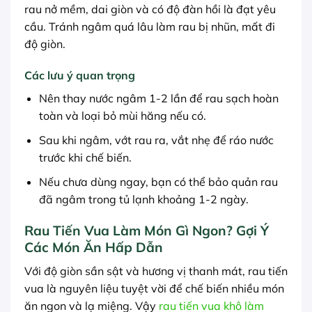
rau nở mềm, dai giòn và có độ đàn hồi là đạt yêu
cầu. Tránh ngâm quá lâu làm rau bị nhũn, mất đi
độ giòn.
Các lưu ý quan trọng
Nên thay nước ngâm 1-2 lần để rau sạch hoàn
toàn và loại bỏ mùi hăng nếu có.
Sau khi ngâm, vớt rau ra, vắt nhẹ để ráo nước
trước khi chế biến.
Nếu chưa dùng ngay, bạn có thể bảo quản rau
đã ngâm trong tủ lạnh khoảng 1-2 ngày.
Rau Tiến Vua Làm Món Gì Ngon? Gợi Ý
Các Món Ăn Hấp Dẫn
Với độ giòn sần sật và hương vị thanh mát, rau tiến
vua là nguyên liệu tuyệt vời để chế biến nhiều món
ăn ngon và lạ miệng. Vậy
rau tiến vua khô làm