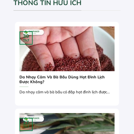
THÔNG TIN HỮU ÍCH
30
Th7
Da Nhạy Cảm Và Bà Bầu Dùng Hạt Đình Lịch
Được Không?
Da nhạy cảm và bà bầu có đắp hạt đình lịch được...
27
Th7