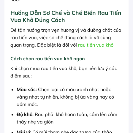
Hướng Dẫn Sơ Chế và Chế Biến Rau Tiến
Vua Khô Đúng Cách
Để tận hưởng trọn vẹn hương vị và dưỡng chất của
rau tiến vua, việc sơ chế đúng cách là vô cùng
quan trọng. Đặc biệt là đối với
rau tiến vua khô
.
Cách chọn rau tiến vua khô ngon
Khi chọn mua rau tiến vua khô, bạn nên lưu ý các
điểm sau:
Màu sắc:
Chọn loại có màu xanh nhạt hoặc
vàng nhạt tự nhiên, không bị úa vàng hay có
đốm mốc.
Độ khô:
Rau phải khô hoàn toàn, cầm lên cảm
thấy nhẹ và giòn.
Mùi vị:
Có mùi thơm nhẹ đặc trưng của thảo