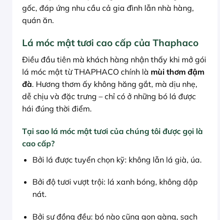
gốc, đáp ứng nhu cầu cả gia đình lẫn nhà hàng,
quán ăn.
Lá móc mật tươi cao cấp của Thaphaco
Điều đầu tiên mà khách hàng nhận thấy khi mở gói
lá móc mật từ THAPHACO chính là
mùi thơm đậm
đà
. Hương thơm ấy không hăng gắt, mà dịu nhẹ,
dễ chịu và đặc trưng – chỉ có ở những bó lá được
hái đúng thời điểm.
Tại sao lá móc mật tươi của chúng tôi được gọi là
cao cấp?
Bởi lá được tuyển chọn kỹ: không lẫn lá già, úa.
Bởi độ tươi vượt trội: lá xanh bóng, không dập
nát.
Bởi sự đồng đều: bó nào cũng gọn gàng, sạch