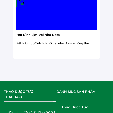
Th7
Hạt Đình Lịch Với Nha Đam
Kết hợp hạt đình lịch với gel nha đam là công thức...
THẢO DƯỢC TƯƠI
DANH MỤC SẢN PHẨM
THAPHACO
Thảo Dược Tươi
Địa chỉ:
22/21 Đường Số 21,