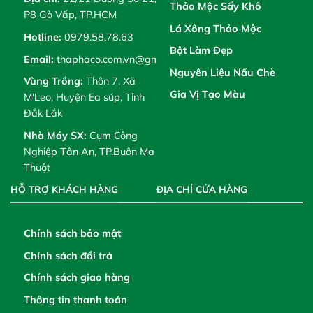
Thảo Mộc Sấy Khô
P8 Gò Vấp, TP.HCM
Lá Xông Thảo Mộc
Hotline:
0979.58.78.63
Bột Làm Đẹp
Email:
thaphaco.com.vn@gmail.com
Nguyên Liệu Nấu Chè
Vùng Trồng:
Thôn 7, Xã
Gia Vị Tạo Màu
M'Leo, Huyện Ea súp, Tỉnh
Đắk Lắk
Nhà Máy SX:
Cụm Công
Nghiệp Tân An, TP.Buôn Ma
Thuột
HỖ TRỢ KHÁCH HÀNG
ĐỊA CHỈ CỬA HÀNG
Chính sách bảo mật
Chính sách đổi trả
Chính sách giao hàng
Thông tin thanh toán