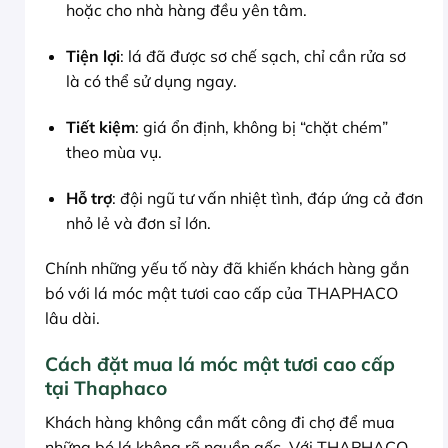
hoặc cho nhà hàng đều yên tâm.
Tiện lợi
: lá đã được sơ chế sạch, chỉ cần rửa sơ
là có thể sử dụng ngay.
Tiết kiệm
: giá ổn định, không bị “chặt chém”
theo mùa vụ.
Hỗ trợ
: đội ngũ tư vấn nhiệt tình, đáp ứng cả đơn
nhỏ lẻ và đơn sỉ lớn.
Chính những yếu tố này đã khiến khách hàng gắn
bó với lá móc mật tươi cao cấp của THAPHACO
lâu dài.
Cách đặt mua lá móc mật tươi cao cấp
tại Thaphaco
Khách hàng không cần mất công đi chợ để mua
những bó lá không rõ nguồn gốc. Với THAPHACO,