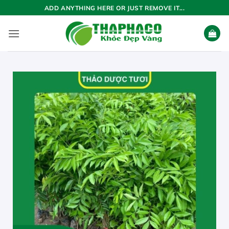
Bỏ
ADD ANYTHING HERE OR JUST REMOVE IT...
qua
nội
dung