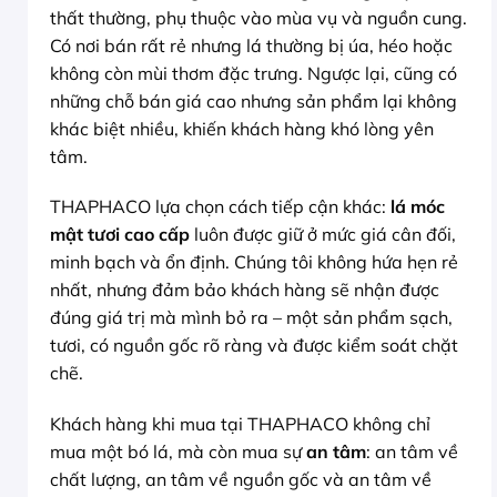
thất thường, phụ thuộc vào mùa vụ và nguồn cung.
Có nơi bán rất rẻ nhưng lá thường bị úa, héo hoặc
không còn mùi thơm đặc trưng. Ngược lại, cũng có
những chỗ bán giá cao nhưng sản phẩm lại không
khác biệt nhiều, khiến khách hàng khó lòng yên
tâm.
THAPHACO lựa chọn cách tiếp cận khác:
lá móc
mật tươi cao cấp
luôn được giữ ở mức giá cân đối,
minh bạch và ổn định. Chúng tôi không hứa hẹn rẻ
nhất, nhưng đảm bảo khách hàng sẽ nhận được
đúng giá trị mà mình bỏ ra – một sản phẩm sạch,
tươi, có nguồn gốc rõ ràng và được kiểm soát chặt
chẽ.
Khách hàng khi mua tại THAPHACO không chỉ
mua một bó lá, mà còn mua sự
an tâm
: an tâm về
chất lượng, an tâm về nguồn gốc và an tâm về