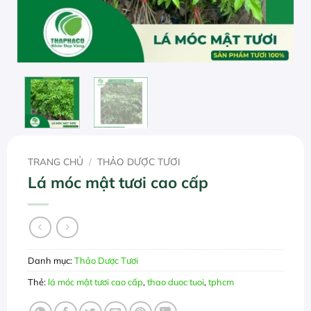
TRANG CHỦ
/
THẢO DƯỢC TƯƠI
Lá móc mật tươi cao cấp
Danh mục:
Thảo Dược Tươi
Thẻ:
lá móc mật tươi cao cấp
,
thao duoc tuoi
,
tphcm