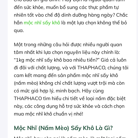
đến sức khỏe, muốn bổ sung các thực phẩm tự
nhiên tốt vào chế độ dinh dưỡng hàng ngày? Chắc
hẳn
mộc nhĩ sấy khô
là một lựa chọn không thể bỏ
qua.
Một trong những câu hỏi được nhiều người quan
tâm nhất khi lựa chọn nguyên liệu này chính là:
“1kg mộc nhĩ sấy khô bao nhiêu tiền?” Giá cả luôn
đi đôi với chất lượng, và với THAPHACO, chúng tôi
cam kết mang đến sản phẩm mộc nhĩ sấy khô
(nấm mèo) không chỉ chất lượng vượt trội mà còn
có mức giá hợp lý, minh bạch. Hãy cùng
THAPHACO tìm hiểu chi tiết về loại nấm đặc biệt
này, các công dụng hỗ trợ sức khỏe và cách chọn
mua mộc nhĩ khô chuẩn vị nhé!
Mộc Nhĩ (Nấm Mèo) Sấy Khô Là Gì?