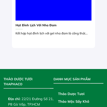
Hạt Đình Lịch Với Nha Đam
Kết hợp hạt đình lịch với gel nha đam là công thức...
THẢO DƯỢC TƯƠI
DANH MỤC SẢN PHẨM
THAPHACO
Thảo Dược Tươi
Địa chỉ:
22/21 Đường Số 21,
Thảo Mộc Sấy Khô
P8 Gò Vấp, TP.HCM