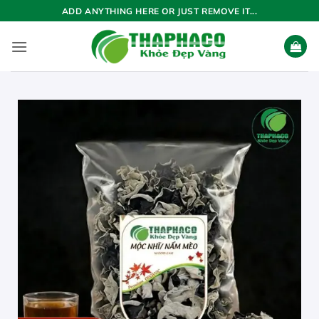
Bỏ
ADD ANYTHING HERE OR JUST REMOVE IT...
qua
nội
dung