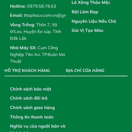
Lá Xông Thảo Mộc
Hotline:
0979.58.78.63
Bột Làm Đẹp
Email:
thaphaco.com.vn@gmail.com
Nguyên Liệu Nấu Chè
Vùng Trồng:
Thôn 7, Xã
Gia Vị Tạo Màu
M'Leo, Huyện Ea súp, Tỉnh
Đắk Lắk
Nhà Máy SX:
Cụm Công
Nghiệp Tân An, TP.Buôn Ma
Thuột
HỖ TRỢ KHÁCH HÀNG
ĐỊA CHỈ CỬA HÀNG
Chính sách bảo mật
Chính sách đổi trả
Chính sách giao hàng
Thông tin thanh toán
Nghĩa vụ của người bán và