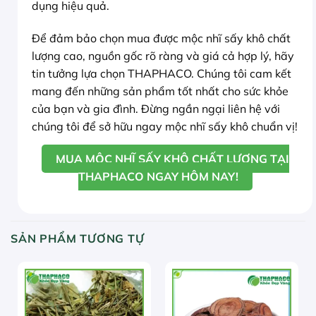
dụng hiệu quả.
Để đảm bảo chọn mua được mộc nhĩ sấy khô chất
lượng cao, nguồn gốc rõ ràng và giá cả hợp lý, hãy
tin tưởng lựa chọn THAPHACO. Chúng tôi cam kết
mang đến những sản phẩm tốt nhất cho sức khỏe
của bạn và gia đình. Đừng ngần ngại liên hệ với
chúng tôi để sở hữu ngay mộc nhĩ sấy khô chuẩn vị!
MUA MỘC NHĨ SẤY KHÔ CHẤT LƯỢNG TẠI
THAPHACO NGAY HÔM NAY!
SẢN PHẨM TƯƠNG TỰ