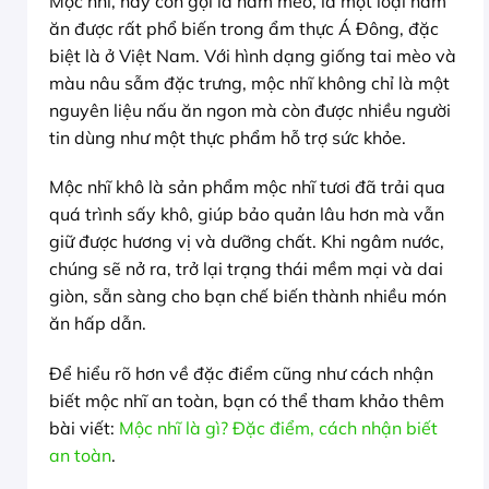
Mộc nhĩ, hay còn gọi là nấm mèo, là một loại nấm
ăn được rất phổ biến trong ẩm thực Á Đông, đặc
biệt là ở Việt Nam. Với hình dạng giống tai mèo và
màu nâu sẫm đặc trưng, mộc nhĩ không chỉ là một
nguyên liệu nấu ăn ngon mà còn được nhiều người
tin dùng như một thực phẩm hỗ trợ sức khỏe.
Mộc nhĩ khô là sản phẩm mộc nhĩ tươi đã trải qua
quá trình sấy khô, giúp bảo quản lâu hơn mà vẫn
giữ được hương vị và dưỡng chất. Khi ngâm nước,
chúng sẽ nở ra, trở lại trạng thái mềm mại và dai
giòn, sẵn sàng cho bạn chế biến thành nhiều món
ăn hấp dẫn.
Để hiểu rõ hơn về đặc điểm cũng như cách nhận
biết mộc nhĩ an toàn, bạn có thể tham khảo thêm
bài viết:
Mộc nhĩ là gì? Đặc điểm, cách nhận biết
an toàn
.