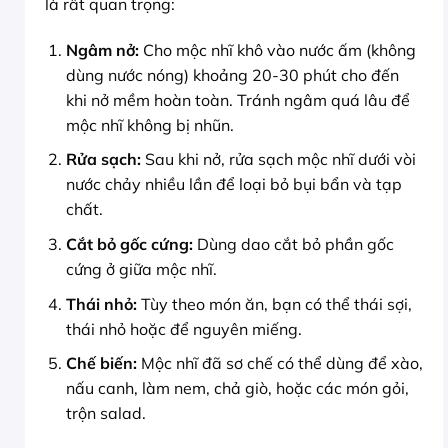
là rất quan trọng:
Ngâm nở:
Cho mộc nhĩ khô vào nước ấm (không
dùng nước nóng) khoảng 20-30 phút cho đến
khi nở mềm hoàn toàn. Tránh ngâm quá lâu để
mộc nhĩ không bị nhũn.
Rửa sạch:
Sau khi nở, rửa sạch mộc nhĩ dưới vòi
nước chảy nhiều lần để loại bỏ bụi bẩn và tạp
chất.
Cắt bỏ gốc cứng:
Dùng dao cắt bỏ phần gốc
cứng ở giữa mộc nhĩ.
Thái nhỏ:
Tùy theo món ăn, bạn có thể thái sợi,
thái nhỏ hoặc để nguyên miếng.
Chế biến:
Mộc nhĩ đã sơ chế có thể dùng để xào,
nấu canh, làm nem, chả giò, hoặc các món gỏi,
trộn salad.