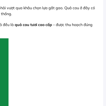
hải vượt qua khâu chọn lựa gắt gao. Quả cau ở đây có
n thống.
ả đều là
quả cau tươi cao cấp
– được thu hoạch đúng