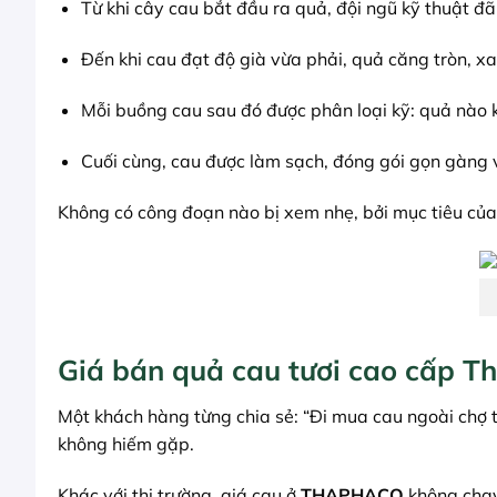
Từ khi cây cau bắt đầu ra quả, đội ngũ kỹ thuật đã
Đến khi cau đạt độ già vừa phải, quả căng tròn, x
Mỗi buồng cau sau đó được phân loại kỹ: quả nào 
Cuối cùng, cau được làm sạch, đóng gói gọn gàng v
Không có công đoạn nào bị xem nhẹ, bởi mục tiêu c
Giá bán quả cau tươi cao cấp T
Một khách hàng từng chia sẻ: “Đi mua cau ngoài chợ t
không hiếm gặp.
Khác với thị trường, giá cau ở
THAPHACO
không chạy 