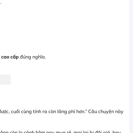
.
 cao cấp
đúng nghĩa.
ược, cuối cùng tính ra còn lãng phí hơn.” Câu chuyện này
ng còn lo cảnh hôm nay mua rẻ, mai lại bị đội giá, hay