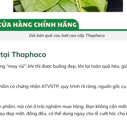
Giá bán quả cau tươi cao cấp Thaphaco
 tại Thaphaco
ng “may rủi”: khi thì được buồng đẹp, khi lại toàn quả héo,
phẩm có chứng nhận ATVSTP, quy trình rõ ràng, nguồn gốc cụ 
n phẩm, mà còn ở trải nghiệm mua hàng. Bạn không cần mất 
 đẹp mắt, đồng đều, có thể dùng ngay cho lễ cưới hỏi, cho bà