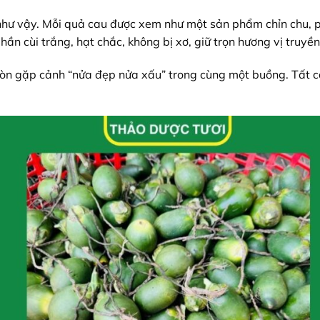
như vậy. Mỗi quả cau được xem như một sản phẩm chỉn chu, p
hần cùi trắng, hạt chắc, không bị xơ, giữ trọn hương vị truyề
còn gặp cảnh “nửa đẹp nửa xấu” trong cùng một buồng. Tất c