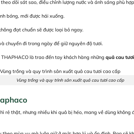
 theo dõi sát sao, điều chỉnh lượng nước và ánh sáng phù hợp
anh bóng, mới được hái xuống.
không đạt chuẩn sẽ được loại bỏ ngay.
à chuyển đi trong ngày để giữ nguyên độ tươi.
ủa THAPHACO là trao đến tay khách hàng những
quả cau tươi
Vùng trồng và quy trình sản xuất quả cau tươi cao cấp
haphaco
hì rẻ thật, nhưng nhiều khi quả bị héo, mang về dùng không đ
theo mùa vụ mà luôn giữ ở mức hợp lý và ổn định. Bạn sẽ khô