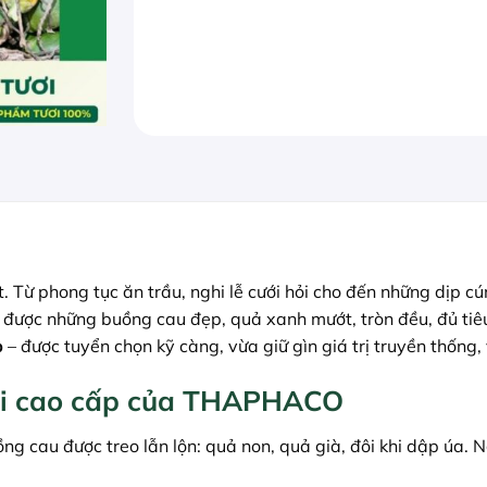
t. Từ phong tục ăn trầu, nghi lễ cưới hỏi cho đến những dịp c
 được những buồng cau đẹp, quả xanh mướt, tròn đều, đủ tiê
p
– được tuyển chọn kỹ càng, vừa giữ gìn giá trị truyền thống
ươi cao cấp của THAPHACO
g cau được treo lẫn lộn: quả non, quả già, đôi khi dập úa. N