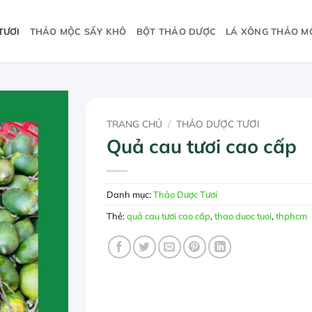
TƯƠI
THẢO MỘC SẤY KHÔ
BỘT THẢO DƯỢC
LÁ XÔNG THẢO M
TRANG CHỦ
/
THẢO DƯỢC TƯƠI
Quả cau tươi cao cấp
Danh mục:
Thảo Dược Tươi
Thẻ:
quả cau tươi cao cấp
,
thao duoc tuoi
,
thphcm