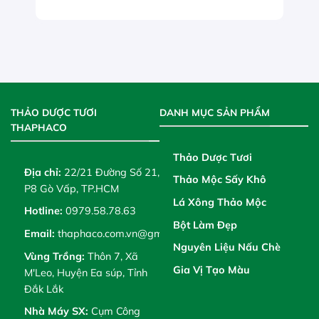
THẢO DƯỢC TƯƠI
DANH MỤC SẢN PHẨM
THAPHACO
Thảo Dược Tươi
Địa chỉ:
22/21 Đường Số 21,
Thảo Mộc Sấy Khô
P8 Gò Vấp, TP.HCM
Lá Xông Thảo Mộc
Hotline:
0979.58.78.63
Bột Làm Đẹp
Email:
thaphaco.com.vn@gmail.com
Nguyên Liệu Nấu Chè
Vùng Trồng:
Thôn 7, Xã
Gia Vị Tạo Màu
M'Leo, Huyện Ea súp, Tỉnh
Đắk Lắk
Nhà Máy SX:
Cụm Công