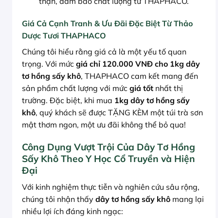
thận, đảm bảo chất lượng từ THAPHACO.
Giá Cả Cạnh Tranh & Ưu Đãi Đặc Biệt Từ Thảo
Dược Tươi THAPHACO
Chúng tôi hiểu rằng giá cả là một yếu tố quan
trọng. Với mức
giá chỉ 120.000 VNĐ cho 1kg dây
tơ hồng sấy khô
, THAPHACO cam kết mang đến
sản phẩm chất lượng với mức
giá tốt
nhất thị
trường. Đặc biệt, khi mua
1kg dây tơ hồng sấy
khô
, quý khách sẽ được TẶNG KÈM một túi trà sơn
mật thơm ngon, một ưu đãi không thể bỏ qua!
Công Dụng Vượt Trội Của Dây Tơ Hồng
Sấy Khô Theo Y Học Cổ Truyền và Hiện
Đại
Với kinh nghiệm thực tiễn và nghiên cứu sâu rộng,
chúng tôi nhận thấy
dây tơ hồng sấy khô
mang lại
nhiều lợi ích đáng kinh ngạc: