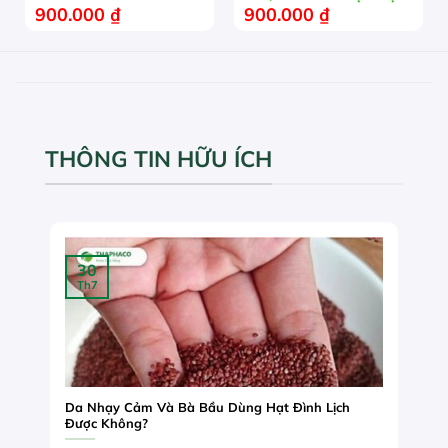
900.000
₫
900.000
₫
THÔNG TIN HỮU ÍCH
30
Th7
Da Nhạy Cảm Và Bà Bầu Dùng Hạt Đình Lịch
Được Không?