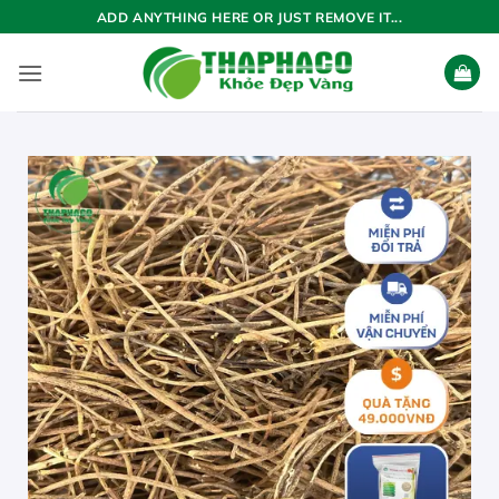
Bỏ
ADD ANYTHING HERE OR JUST REMOVE IT...
qua
nội
dung