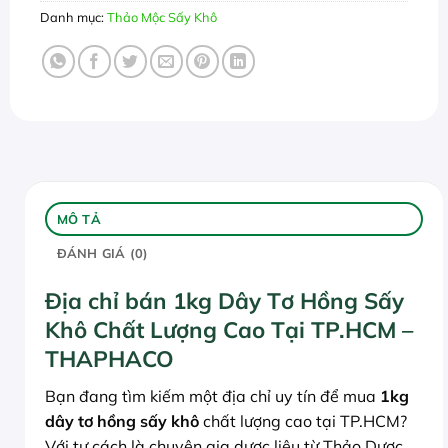
Danh mục:
Thảo Mộc Sấy Khô
MÔ TẢ
ĐÁNH GIÁ (0)
Địa chỉ bán 1kg Dây Tơ Hồng Sấy
Khô Chất Lượng Cao Tại TP.HCM –
THAPHACO
Bạn đang tìm kiếm một địa chỉ uy tín để mua
1kg
dây tơ hồng sấy khô
chất lượng cao tại TP.HCM?
Với tư cách là chuyên gia dược liệu từ Thảo Dược