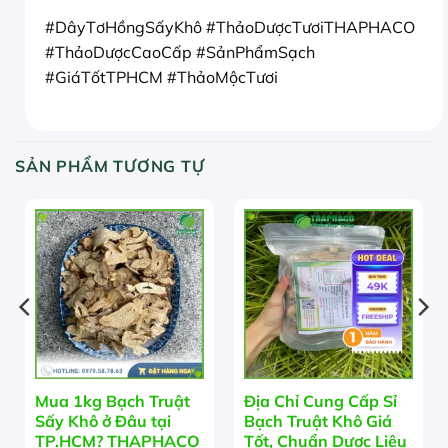
#DâyTơHồngSấyKhô #ThảoDượcTươiTHAPHACO
#ThảoDượcCaoCấp #SảnPhẩmSạch
#GiáTốtTPHCM #ThảoMộcTươi
SẢN PHẨM TƯƠNG TỰ
Mua 1kg Bạch Truật
Địa Chỉ Cung Cấp Sỉ
Sấy Khô ở Đâu tại
Bạch Truật Khô Giá
TP.HCM? THAPHACO
Tốt, Chuẩn Dược Liệu