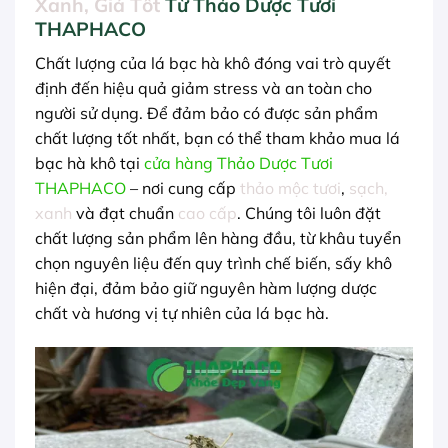
Xanh, Giá Tốt
Từ Thảo Dược Tươi
THAPHACO
Chất lượng của lá bạc hà khô đóng vai trò quyết
định đến hiệu quả giảm stress và an toàn cho
người sử dụng. Để đảm bảo có được sản phẩm
chất lượng tốt nhất, bạn có thể tham khảo mua lá
bạc hà khô tại
cửa hàng Thảo Dược Tươi
THAPHACO
– nơi cung cấp
thảo mộc tươi
,
sạch,
xanh
và đạt chuẩn
cao cấp
. Chúng tôi luôn đặt
chất lượng sản phẩm lên hàng đầu, từ khâu tuyển
chọn nguyên liệu đến quy trình chế biến, sấy khô
hiện đại, đảm bảo giữ nguyên hàm lượng dược
chất và hương vị tự nhiên của lá bạc hà.