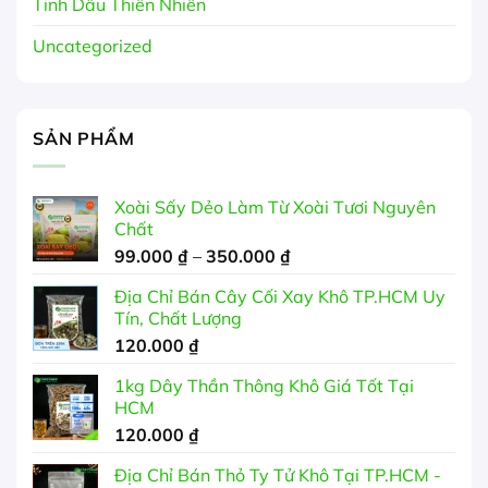
Tinh Dầu Thiên Nhiên
Uncategorized
SẢN PHẨM
Xoài Sấy Dẻo Làm Từ Xoài Tươi Nguyên
Chất
Khoảng
99.000
₫
–
350.000
₫
giá:
Địa Chỉ Bán Cây Cối Xay Khô TP.HCM Uy
từ
Tín, Chất Lượng
99.000 ₫
120.000
₫
đến
350.000 ₫
1kg Dây Thần Thông Khô Giá Tốt Tại
HCM
120.000
₫
Địa Chỉ Bán Thỏ Ty Tử Khô Tại TP.HCM -