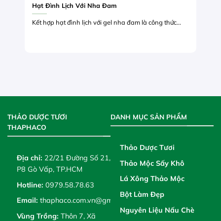
Hạt Đình Lịch Với Nha Đam
Kết hợp hạt đình lịch với gel nha đam là công thức...
THẢO DƯỢC TƯƠI
DANH MỤC SẢN PHẨM
THAPHACO
Thảo Dược Tươi
Địa chỉ:
22/21 Đường Số 21,
Thảo Mộc Sấy Khô
P8 Gò Vấp, TP.HCM
Lá Xông Thảo Mộc
Hotline:
0979.58.78.63
Bột Làm Đẹp
Email:
thaphaco.com.vn@gmail.com
Nguyên Liệu Nấu Chè
Vùng Trồng:
Thôn 7, Xã