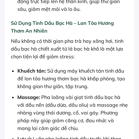
động trực tiếp lên hệ thần kinh, giúp thư giãn
sâu, giảm mệt mỏi và lo âu.
Sử Dụng Tinh Dầu Bạc Hà – Lan Tỏa Hương
Thơm An Nhiên
Nếu không có thời gian pha trà hay xông hơi, tinh
dầu bạc hà chiết xuất từ lá bạc hà khô là một lựa
chọn tiện lợi để giảm stress:
Khuếch tán:
Sử dụng máy khuếch tán tinh dầu
để lan tỏa hương thơm bạc hà khắp phòng, tạo
không gian thư giãn, tập trung.
Massage:
Pha loãng vài giọt tinh dầu bạc hà
với dầu nền (dầu dừa, dầu oliu) và massage nhẹ
nhàng vùng thái dương, cổ, vai gáy. Phương
pháp này giúp giảm căng cơ, đau nhức và
mang lại cảm giác dễ chịu.
Lưu ý:
Luôn pha loãng tinh dầu trước khi thoa