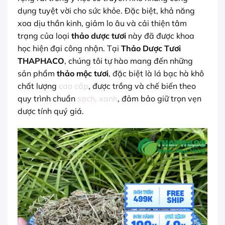
dụng tuyệt vời cho sức khỏe. Đặc biệt, khả năng
xoa dịu thần kinh, giảm lo âu và cải thiện tâm
trạng của loại
thảo dược tươi
này đã được khoa
học hiện đại công nhận. Tại
Thảo Dược Tươi
THAPHACO
, chúng tôi tự hào mang đến những
sản phẩm
thảo mộc tươi
, đặc biệt là lá bạc hà khô
chất lượng
cao cấp
, được trồng và chế biến theo
quy trình chuẩn
sạch, xanh
, đảm bảo giữ trọn vẹn
dược tính quý giá.