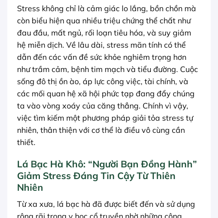
Stress không chỉ là cảm giác lo lắng, bồn chồn mà
còn biểu hiện qua nhiều triệu chứng thể chất như
đau đầu, mất ngủ, rối loạn tiêu hóa, và suy giảm
hệ miễn dịch. Về lâu dài, stress mãn tính có thể
dẫn đến các vấn đề sức khỏe nghiêm trọng hơn
như trầm cảm, bệnh tim mạch và tiểu đường. Cuộc
sống đô thị ồn ào, áp lực công việc, tài chính, và
các mối quan hệ xã hội phức tạp đang đẩy chúng
ta vào vòng xoáy của căng thẳng. Chính vì vậy,
việc tìm kiếm một phương pháp giải tỏa stress tự
nhiên, thân thiện với cơ thể là điều vô cùng cần
thiết.
Lá Bạc Hà Khô: “Người Bạn Đồng Hành”
Giảm Stress Đáng Tin Cậy Từ Thiên
Nhiên
Từ xa xưa, lá bạc hà đã được biết đến và sử dụng
rộng rãi trong y học cổ truyền nhờ những công