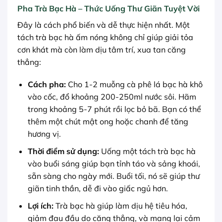
Pha Trà Bạc Hà – Thức Uống Thư Giãn Tuyệt Vời
Đây là cách phổ biến và dễ thực hiện nhất. Một
tách trà bạc hà ấm nóng không chỉ giúp giải tỏa
cơn khát mà còn làm dịu tâm trí, xua tan căng
thẳng:
Cách pha:
Cho 1-2 muỗng cà phê lá bạc hà khô
vào cốc, đổ khoảng 200-250ml nước sôi. Hãm
trong khoảng 5-7 phút rồi lọc bỏ bã. Bạn có thể
thêm một chút mật ong hoặc chanh để tăng
hương vị.
Thời điểm sử dụng:
Uống một tách trà bạc hà
vào buổi sáng giúp bạn tỉnh táo và sảng khoái,
sẵn sàng cho ngày mới. Buổi tối, nó sẽ giúp thư
giãn tinh thần, dễ đi vào giấc ngủ hơn.
Lợi ích:
Trà bạc hà giúp làm dịu hệ tiêu hóa,
giảm đau đầu do căng thẳng, và mang lại cảm