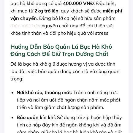
bạc hà khô đang có giá
400.000 VNĐ
. Đặc biệt,
khi mua từ
2kg trở lên
, quý khách sẽ được
miễn phí
vận chuyển
. Đừng bỏ lỡ cơ hội sở hữu sản phẩm
thảo mộc tươi
nguyên chất này để cải thiện sức
khỏe tinh thần và đối phó hiệu quả với stress.
Hướng Dẫn Bảo Quản Lá Bạc Hà Khô
Đúng Cách Để Giữ Trọn Dưỡng Chất
Để lá bạc hà khô giữ được hương vị và dược tính
lâu dài, việc bảo quản đúng cách là vô cùng quan
trọng:
Nơi khô ráo, thoáng mát:
Tránh ánh nắng trực
tiếp và nơi ẩm ướt để ngăn chặn nấm mốc phát
triển và làm giảm chất lượng sản phẩm.
Bảo quản kín khí:
Sử dụng túi zip hoặc hộp thủy
tinh có nắp đậy kín để ngăn không khí và độ ẩm
xâm nhập, giữ cho lá bạc hà luôn khô ráo và giữ