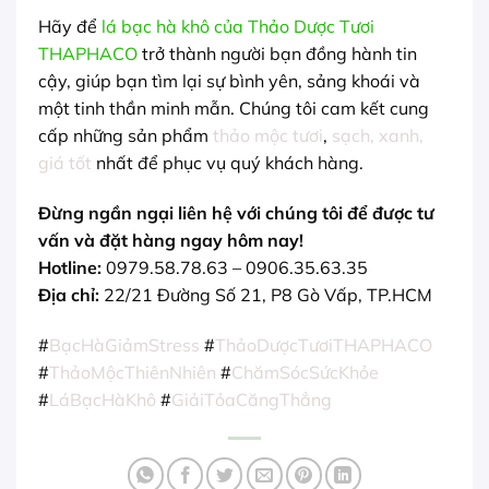
Hãy để
lá bạc hà khô của Thảo Dược Tươi
THAPHACO
trở thành người bạn đồng hành tin
cậy, giúp bạn tìm lại sự bình yên, sảng khoái và
một tinh thần minh mẫn. Chúng tôi cam kết cung
cấp những sản phẩm
thảo mộc tươi
,
sạch, xanh,
giá tốt
nhất để phục vụ quý khách hàng.
Đừng ngần ngại liên hệ với chúng tôi để được tư
vấn và đặt hàng ngay hôm nay!
Hotline:
0979.58.78.63 – 0906.35.63.35
Địa chỉ:
22/21 Đường Số 21, P8 Gò Vấp, TP.HCM
#
BạcHàGiảmStress
#
ThảoDượcTươiTHAPHACO
#
ThảoMộcThiênNhiên
#
ChămSócSứcKhỏe
#
LáBạcHàKhô
#
GiảiTỏaCăngThẳng