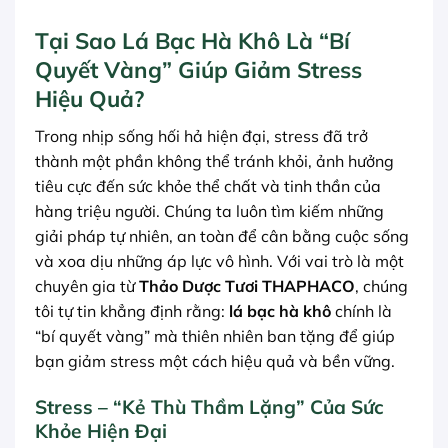
Tại Sao Lá Bạc Hà Khô Là “Bí
Quyết Vàng” Giúp Giảm Stress
Hiệu Quả?
Trong nhịp sống hối hả hiện đại, stress đã trở
thành một phần không thể tránh khỏi, ảnh hưởng
tiêu cực đến sức khỏe thể chất và tinh thần của
hàng triệu người. Chúng ta luôn tìm kiếm những
giải pháp tự nhiên, an toàn để cân bằng cuộc sống
và xoa dịu những áp lực vô hình. Với vai trò là một
chuyên gia từ
Thảo Dược Tươi THAPHACO
, chúng
tôi tự tin khẳng định rằng:
lá bạc hà khô
chính là
“bí quyết vàng” mà thiên nhiên ban tặng để giúp
bạn giảm stress một cách hiệu quả và bền vững.
Stress – “Kẻ Thù Thầm Lặng” Của Sức
Khỏe Hiện Đại