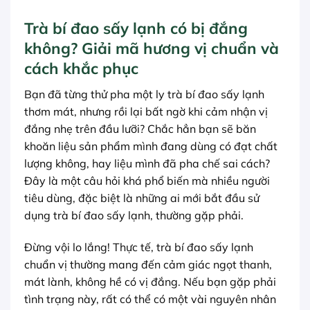
Trà bí đao sấy lạnh có bị đắng
không? Giải mã hương vị chuẩn và
cách khắc phục
Bạn đã từng thử pha một ly trà bí đao sấy lạnh
thơm mát, nhưng rồi lại bất ngờ khi cảm nhận vị
đắng nhẹ trên đầu lưỡi? Chắc hẳn bạn sẽ băn
khoăn liệu sản phẩm mình đang dùng có đạt chất
lượng không, hay liệu mình đã pha chế sai cách?
Đây là một câu hỏi khá phổ biến mà nhiều người
tiêu dùng, đặc biệt là những ai mới bắt đầu sử
dụng trà bí đao sấy lạnh, thường gặp phải.
Đừng vội lo lắng! Thực tế, trà bí đao sấy lạnh
chuẩn vị thường mang đến cảm giác ngọt thanh,
mát lành, không hề có vị đắng. Nếu bạn gặp phải
tình trạng này, rất có thể có một vài nguyên nhân