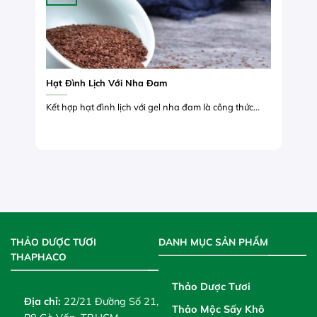
Hạt Đình Lịch Với Nha Đam
Kết hợp hạt đình lịch với gel nha đam là công thức...
THẢO DƯỢC TƯƠI
DANH MỤC SẢN PHẨM
THAPHACO
Thảo Dược Tươi
Địa chỉ:
22/21 Đường Số 21,
Thảo Mộc Sấy Khô