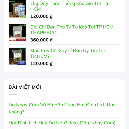
1kg Dây Thần Thông Khô Giá Tốt Tại
HCM
120.000
₫
Địa Chỉ Bán Thỏ Ty Tử Khô Tại TP.HCM -
THAPHACO
360.000
₫
Mua Cây Cối Xay Ở Đâu Uy Tín Tại
TP.HCM?
120.000
₫
BÀI VIẾT MỚI
Da Nhạy Cảm Và Bà Bầu Dùng Hạt Đình Lịch Được
Không?
Hạt Đình Lịch Hợp Da Nào? (Khô, Dầu, Nhạy Cảm)