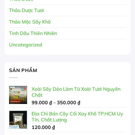
Thảo Dược Tươi
Thảo Mộc Sấy Khô
Tinh Dầu Thiên Nhiên
Uncategorized
SẢN PHẨM
Xoài Sấy Dẻo Làm Từ Xoài Tươi Nguyên
Chất
Khoảng
99.000
₫
–
350.000
₫
giá:
Địa Chỉ Bán Cây Cối Xay Khô TP.HCM Uy
từ
Tín, Chất Lượng
99.000 ₫
120.000
₫
đến
350.000 ₫