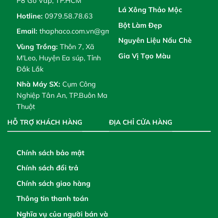
P8 Gò Vấp, TP.HCM
Lá Xông Thảo Mộc
Hotline:
0979.58.78.63
Bột Làm Đẹp
Email:
thaphaco.com.vn@gmail.com
Nguyên Liệu Nấu Chè
Vùng Trồng:
Thôn 7, Xã
Gia Vị Tạo Màu
M'Leo, Huyện Ea súp, Tỉnh
Đắk Lắk
Nhà Máy SX:
Cụm Công
Nghiệp Tân An, TP.Buôn Ma
Thuột
HỖ TRỢ KHÁCH HÀNG
ĐỊA CHỈ CỬA HÀNG
Chính sách bảo mật
Chính sách đổi trả
Chính sách giao hàng
Thông tin thanh toán
Nghĩa vụ của người bán và