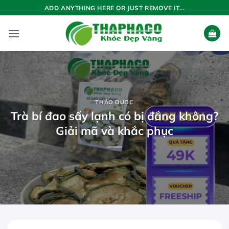
Bỏ
ADD ANYTHING HERE OR JUST REMOVE IT...
qua
nội
dung
THẢO DƯỢC
Trà bí đao sấy lạnh có bị đắng không?
Giải mã và khắc phục