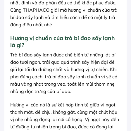
nhất định và đa phần đều có thể khắc phục được.
Cùng THAPHACO giải mã hương vị chuẩn của trà
bí đao sấy lạnh và tìm hiểu cách để có một ly trà
đúng điệu nhất nhé.
Hương vị chuẩn của trà bí đao sấy lạnh
là gì?
Trà bí đao sấy lạnh được chế biến từ những lát bí
đao tươi ngon, trải qua quá trình sấy hiện đại để
giữ lại tối đa dưỡng chất và hương vị tự nhiên. Khi
pha đúng cách, trà bí đao sấy lạnh chuẩn vị sẽ có
màu vàng nhạt trong veo, toát lên mùi thơm nhẹ
nhàng đặc trưng của bí đao.
Hương vị của nó là sự kết hợp tinh tế giữa vị ngọt
thanh mát, dễ chịu, không gắt, cùng một chút hậu
vị nhẹ nhàng đọng lại nơi cổ họng. Vị ngọt này đến
từ đường tự nhiên trong bí đao, được cô đọng lại