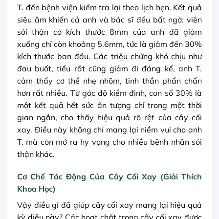
T. đến bệnh viện kiểm tra lại theo lịch hẹn. Kết quả
siêu âm khiến cả anh và bác sĩ đều bất ngờ: viên
sỏi thận có kích thước 8mm của anh đã giảm
xuống chỉ còn khoảng 5.6mm, tức là giảm đến 30%
kích thước ban đầu. Các triệu chứng khó chịu như
đau buốt, tiểu rắt cũng giảm đi đáng kể, anh T.
cảm thấy cơ thể nhẹ nhõm, tinh thần phấn chấn
hơn rất nhiều. Từ góc độ kiểm định, con số 30% là
một kết quả hết sức ấn tượng chỉ trong một thời
gian ngắn, cho thấy hiệu quả rõ rệt của cây cối
xay. Điều này không chỉ mang lại niềm vui cho anh
T. mà còn mở ra hy vọng cho nhiều bệnh nhân sỏi
thận khác.
Cơ Chế Tác Động Của Cây Cối Xay (Giải Thích
Khoa Học)
Vậy điều gì đã giúp cây cối xay mang lại hiệu quả
kỳ diệu này? Các hoạt chất trong cây cối xay được