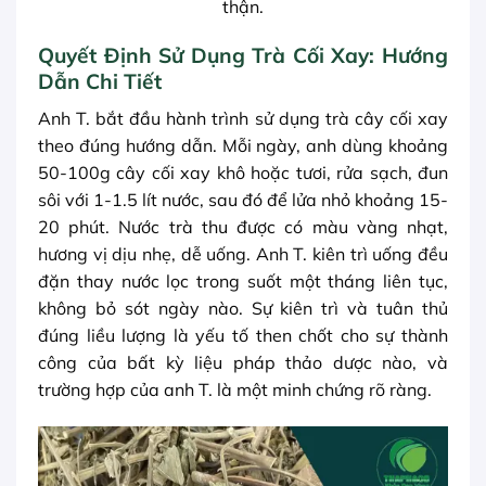
thận.
Quyết Định Sử Dụng Trà Cối Xay: Hướng
Dẫn Chi Tiết
Anh T. bắt đầu hành trình sử dụng trà cây cối xay
theo đúng hướng dẫn. Mỗi ngày, anh dùng khoảng
50-100g cây cối xay khô hoặc tươi, rửa sạch, đun
sôi với 1-1.5 lít nước, sau đó để lửa nhỏ khoảng 15-
20 phút. Nước trà thu được có màu vàng nhạt,
hương vị dịu nhẹ, dễ uống. Anh T. kiên trì uống đều
đặn thay nước lọc trong suốt một tháng liên tục,
không bỏ sót ngày nào. Sự kiên trì và tuân thủ
đúng liều lượng là yếu tố then chốt cho sự thành
công của bất kỳ liệu pháp thảo dược nào, và
trường hợp của anh T. là một minh chứng rõ ràng.