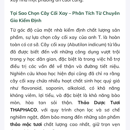
Tại Sao Chọn Cây Cối Xay – Phân Tích Từ Chuyên
Gia Kiểm Định
Từ góc độ của một nhà kiểm định chất lượng sản
phẩm, sự lựa chọn cây cối xay của anh T. là hoàn
toàn có cơ sở. Cây cối xay (Abutilon indicum) từ lâu
đã được biết đến với những công dụng vượt trội
trong y học dân gian, đặc biệt là trong việc hỗ trợ
điều trị các vấn đề về thận và đường tiết niệu.
Nghiên cứu khoa học hiện đại cũng đã chỉ ra rằng
cây cối xay chứa nhiều hoạt chất sinh học quý giá
như flavonoid, saponin, alkaloid, có khả năng
kháng viêm, lợi tiểu, và đặc biệt là khả năng bào
mòn, hòa tan sỏi thận.
Thảo Dược Tươi
THAPHACO
, với quy trình chọn lọc và sơ chế
nghiêm ngặt, đảm bảo mang đến những sản phẩm
thảo mộc tươi
chất lượng cao nhất, giữ trọn vẹn