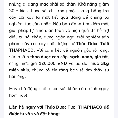
những ai đang mắc phải sỏi thận. Khả năng giảm
30% kích thước sỏi chỉ trong một tháng bằng trà
cây cối xay là một kết quả đáng để chúng ta
nghiêm túc cân nhắc. Nếu bạn đang tìm kiếm một
giải pháp tự nhiên, an toàn và hiệu quả để hỗ trợ
điều trị sỏi thận, đừng ngần ngại trải nghiệm sản
phẩm cây cối xay chất lượng từ
Thảo Dược Tươi
THAPHACO
. Với cam kết về nguồn gốc rõ ràng,
sản phẩm
thảo dược cao cấp, sạch, xanh, giá tốt
,
cùng mức giá
120.000 VNĐ
và ưu đãi
mua 3kg
miễn ship
, chúng tôi tin rằng bạn sẽ tìm thấy sự
hài lòng.
Hãy chủ động chăm sóc sức khỏe của mình ngay
hôm nay!
Liên hệ ngay với Thảo Dược Tươi THAPHACO để
được tư vấn và đặt hàng: