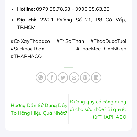
Hotline:
0979.58.78.63 – 0906.35.63.35
Địa chỉ:
22/21 Đường Số 21, P8 Gò Vấp,
TP.HCM
#CoiXayThapaco #TriSoiThan #ThaoDuocTuoi
#SuckhoeThan #ThaoMocThienNhien
#THAPHACO
Đương quy có công dụng
Hướng Dẫn Sử Dụng Dây
gì cho sức khỏe? Bí quyết
Tơ Hồng Hiệu Quả Nhất?
từ THAPHACO