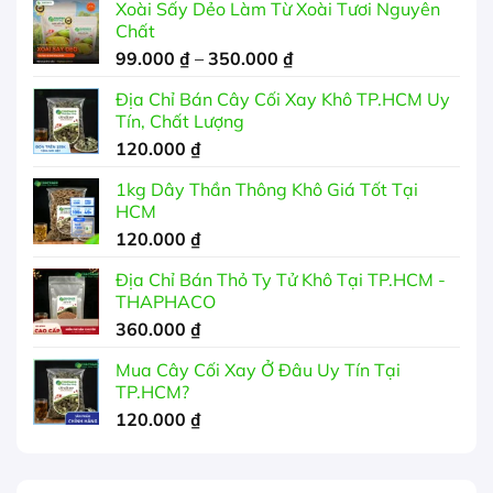
Xoài Sấy Dẻo Làm Từ Xoài Tươi Nguyên
Chất
Khoảng
99.000
₫
–
350.000
₫
giá:
Địa Chỉ Bán Cây Cối Xay Khô TP.HCM Uy
từ
Tín, Chất Lượng
99.000 ₫
120.000
₫
đến
350.000 ₫
1kg Dây Thần Thông Khô Giá Tốt Tại
HCM
120.000
₫
Địa Chỉ Bán Thỏ Ty Tử Khô Tại TP.HCM -
THAPHACO
360.000
₫
Mua Cây Cối Xay Ở Đâu Uy Tín Tại
TP.HCM?
120.000
₫