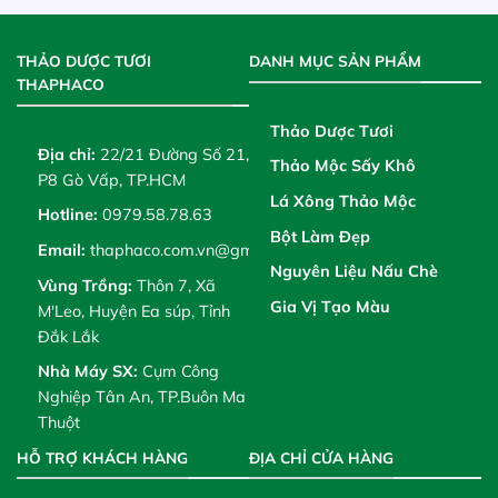
THẢO DƯỢC TƯƠI
DANH MỤC SẢN PHẨM
THAPHACO
Thảo Dược Tươi
Địa chỉ:
22/21 Đường Số 21,
Thảo Mộc Sấy Khô
P8 Gò Vấp, TP.HCM
Lá Xông Thảo Mộc
Hotline:
0979.58.78.63
Bột Làm Đẹp
Email:
thaphaco.com.vn@gmail.com
Nguyên Liệu Nấu Chè
Vùng Trồng:
Thôn 7, Xã
Gia Vị Tạo Màu
M'Leo, Huyện Ea súp, Tỉnh
Đắk Lắk
Nhà Máy SX:
Cụm Công
Nghiệp Tân An, TP.Buôn Ma
Thuột
HỖ TRỢ KHÁCH HÀNG
ĐỊA CHỈ CỬA HÀNG