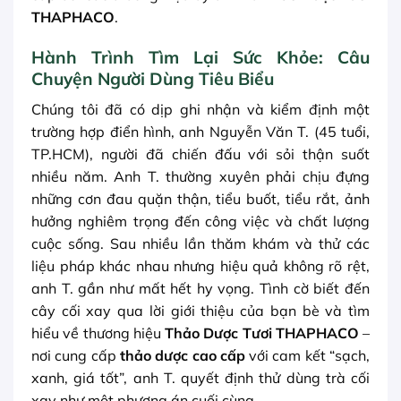
THAPHACO
.
Hành Trình Tìm Lại Sức Khỏe: Câu
Chuyện Người Dùng Tiêu Biểu
Chúng tôi đã có dịp ghi nhận và kiểm định một
trường hợp điển hình, anh Nguyễn Văn T. (45 tuổi,
TP.HCM), người đã chiến đấu với sỏi thận suốt
nhiều năm. Anh T. thường xuyên phải chịu đựng
những cơn đau quặn thận, tiểu buốt, tiểu rắt, ảnh
hưởng nghiêm trọng đến công việc và chất lượng
cuộc sống. Sau nhiều lần thăm khám và thử các
liệu pháp khác nhau nhưng hiệu quả không rõ rệt,
anh T. gần như mất hết hy vọng. Tình cờ biết đến
cây cối xay qua lời giới thiệu của bạn bè và tìm
hiểu về thương hiệu
Thảo Dược Tươi THAPHACO
–
nơi cung cấp
thảo dược cao cấp
với cam kết “sạch,
xanh, giá tốt”, anh T. quyết định thử dùng trà cối
xay như một phương án cuối cùng.