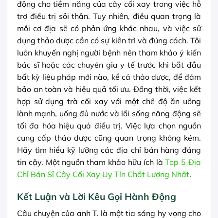
động cho tiềm năng của cây cối xay trong việc hỗ
trợ điều trị sỏi thận. Tuy nhiên, điều quan trọng là
mỗi cơ địa sẽ có phản ứng khác nhau, và việc sử
dụng thảo dược cần có sự kiên trì và đúng cách. Tôi
luôn khuyến nghị người bệnh nên tham khảo ý kiến
bác sĩ hoặc các chuyên gia y tế trước khi bắt đầu
bất kỳ liệu pháp mới nào, kể cả thảo dược, để đảm
bảo an toàn và hiệu quả tối ưu. Đồng thời, việc kết
hợp sử dụng trà cối xay với một chế độ ăn uống
lành mạnh, uống đủ nước và lối sống năng động sẽ
tối đa hóa hiệu quả điều trị. Việc lựa chọn nguồn
cung cấp thảo dược cũng quan trọng không kém.
Hãy tìm hiểu kỹ lưỡng các địa chỉ bán hàng đáng
tin cậy. Một nguồn tham khảo hữu ích là
Top 5 Địa
Chỉ Bán Sỉ Cây Cối Xay Uy Tín Chất Lượng Nhất
.
Kết Luận và Lời Kêu Gọi Hành Động
Câu chuyện của anh T. là một tia sáng hy vọng cho