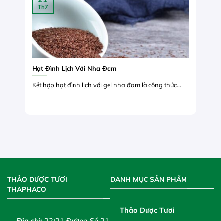
Th7
Hạt Đình Lịch Với Nha Đam
Kết hợp hạt đình lịch với gel nha đam là công thức...
THẢO DƯỢC TƯƠI
DANH MỤC SẢN PHẨM
THAPHACO
Thảo Dược Tươi
Địa chỉ:
22/21 Đường Số 21,