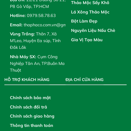
Thảo Mộc Sấy Khô
P8 Gò Vấp, TP.HCM
Lá Xông Thảo Mộc
Hotline:
0979.58.78.63
Bột Làm Đẹp
Email:
thaphaco.com.vn@gmail.com
Nguyên Liệu Nấu Chè
Vùng Trồng:
Thôn 7, Xã
Gia Vị Tạo Màu
M'Leo, Huyện Ea súp, Tỉnh
Đắk Lắk
Nhà Máy SX:
Cụm Công
Nghiệp Tân An, TP.Buôn Ma
Thuột
HỖ TRỢ KHÁCH HÀNG
ĐỊA CHỈ CỬA HÀNG
Chính sách bảo mật
Chính sách đổi trả
Chính sách giao hàng
Thông tin thanh toán