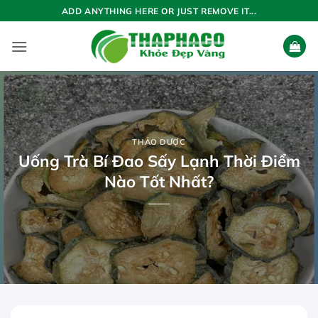
Bỏ
ADD ANYTHING HERE OR JUST REMOVE IT...
qua
nội
dung
THẢO DƯỢC
Uống Trà Bí Đao Sấy Lạnh Thời Điểm
Nào Tốt Nhất?