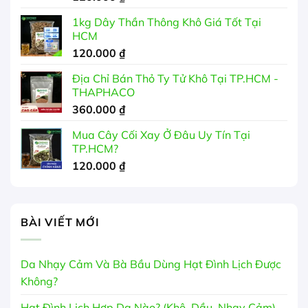
350.000 ₫
1kg Dây Thần Thông Khô Giá Tốt Tại
HCM
120.000
₫
Địa Chỉ Bán Thỏ Ty Tử Khô Tại TP.HCM -
THAPHACO
360.000
₫
Mua Cây Cối Xay Ở Đâu Uy Tín Tại
TP.HCM?
120.000
₫
BÀI VIẾT MỚI
Da Nhạy Cảm Và Bà Bầu Dùng Hạt Đình Lịch Được
Không?
Hạt Đình Lịch Hợp Da Nào? (Khô, Dầu, Nhạy Cảm)