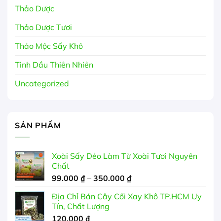
Thảo Dược
Thảo Dược Tươi
Thảo Mộc Sấy Khô
Tinh Dầu Thiên Nhiên
Uncategorized
SẢN PHẨM
Xoài Sấy Dẻo Làm Từ Xoài Tươi Nguyên
Chất
Khoảng
99.000
₫
–
350.000
₫
giá:
Địa Chỉ Bán Cây Cối Xay Khô TP.HCM Uy
từ
Tín, Chất Lượng
99.000 ₫
120.000
₫
đến