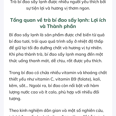
Trà bí đao sấy lạnh được nhiều người yêu thích bởi
sự tiện lợi và hương vị thơm ngon.
Tổng quan về trà bí đao sấy lạnh: Lợi ích
và Thành phần
Bí đao sấy lạnh là sản phẩm được chế biến từ quả
bí đao tươi, trải qua quá trình sấy ở nhiệt độ thấp
để giữ lại tối đa dưỡng chất và hương vị tự nhiên.
Khi pha thành trà, bí đao sấy lạnh mang đến một
thức uống thanh mát, dễ chịu, rất được yêu thích.
Trong bí đao có chứa nhiều vitamin và khoáng chất
thiết yếu như vitamin C, vitamin B9 (folate), kali,
kẽm, sắt… Ngoài ra, bí đao còn nổi bật với hàm
lượng nước cao và ít calo, phù hợp với nhiều đối
tượng.
Theo kinh nghiệm dân gian và một số nghiên cứu,