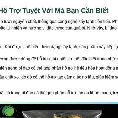
 Hỗ Trợ Tuyệt Vời Mà Bạn Cần Biết
ao tươi nguyên chất, thông qua công nghệ sấy lạnh tiên tiến. 
sắc tự nhiên và hương vị đặc trưng của quả bí. Nhờ vậy, bí đao 
hỏe. Khi được chế biến dưới dạng sấy lạnh, sản phẩm này tiếp 
ường được dùng để hỗ trợ giải nhiệt cơ thể, đặc biệt trong nh
ên trong bí đao có thể góp phần hỗ trợ hệ tiêu hóa hoạt động t
iàu chất xơ, do đó có thể hỗ trợ tạo cảm giác no lâu, giúp kiểm
t có trong bí đao có thể góp phần hỗ trợ làn da khỏe mạnh, tư