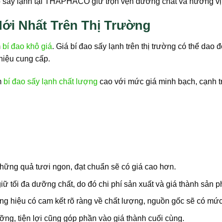
 sấy lạnh tại THAPHACO giữ trọn vẹn dưỡng chất và hương vị 
Mới Nhất Trên Thị Trường
m
bí đao khô giá
. Giá bí đao sấy lạnh trên thị trường có thể da
hiệu cung cấp.
m
bí đao sấy lạnh chất lượng
cao với mức giá minh bạch, cạnh t
hững quả tươi ngon, đạt chuẩn sẽ có giá cao hơn.
iữ tối đa dưỡng chất, do đó chi phí sản xuất và giá thành sả
 hiệu có cam kết rõ ràng về chất lượng, nguồn gốc sẽ có mức 
g, tiện lợi cũng góp phần vào giá thành cuối cùng.