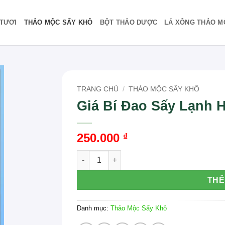
TƯƠI
THẢO MỘC SẤY KHÔ
BỘT THẢO DƯỢC
LÁ XÔNG THẢO M
TRANG CHỦ
/
THẢO MỘC SẤY KHÔ
Giá Bí Đao Sấy Lạnh 
250.000
₫
Giá Bí Đao Sấy Lạnh Hiện Nay Là Bao Nhiê
THÊ
Danh mục:
Thảo Mộc Sấy Khô