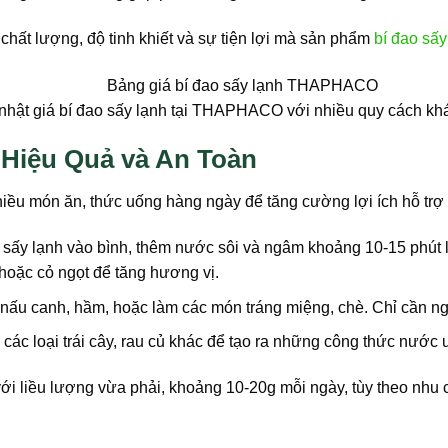
 chất lượng, độ tinh khiết và sự tiện lợi mà sản phẩm
bí đao sấy
nhật giá bí đao sấy lạnh tại THAPHACO với nhiều quy cách kh
Hiệu Quả và An Toàn
nhiều món ăn, thức uống hàng ngày để tăng cường lợi ích hỗ trợ
 sấy lạnh vào bình, thêm nước sôi và ngâm khoảng 10-15 phút 
 hoặc cỏ ngọt để tăng hương vị.
 nấu canh, hầm, hoặc làm các món tráng miệng, chè. Chỉ cần n
các loại trái cây, rau củ khác để tạo ra những công thức nước u
i liều lượng vừa phải, khoảng 10-20g mỗi ngày, tùy theo nhu c