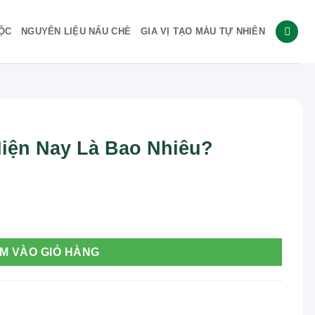
ỘC
NGUYÊN LIỆU NẤU CHÈ
GIA VỊ TẠO MÀU TỰ NHIÊN
Hiện Nay Là Bao Nhiêu?
u? số lượng
M VÀO GIỎ HÀNG