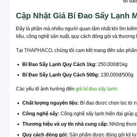
Bí đao
Cập Nhật Giá Bí Đao Sấy Lạnh 
Đây là phần mà nhiều người quan tâm nhất khi tìm kiế
liệu, công nghệ sản xuất, quy cách đóng gói và thương 
Tại THAPHACO, chúng tôi cam kết mang đến sản phẩ
Bí Đao Sấy Lạnh Quy Cách 1kg:
250.000đ/1kg
Bí Đao Sấy Lạnh Quy Cách 500g:
130.000đ/500g
Các yếu tố ảnh hưởng đến
giá bí đao sấy lạnh
:
Chất lượng nguyên liệu:
Bí đao được chọn lọc từ n
Công nghệ sấy:
Công nghệ sấy lạnh hiện đại giúp g
Thương hiệu và uy tín nhà cung cấp:
Những thương
Quy cách đóng gói:
Sản phẩm được đóng gói kỹ lưỡn