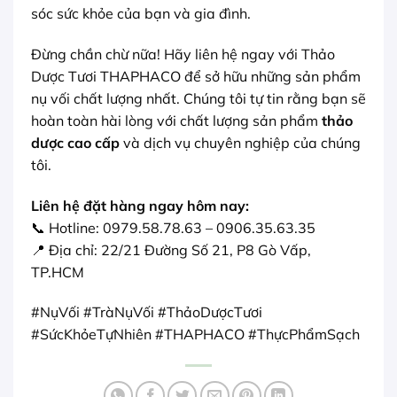
sóc sức khỏe của bạn và gia đình.
Đừng chần chừ nữa! Hãy liên hệ ngay với Thảo
Dược Tươi THAPHACO để sở hữu những sản phẩm
nụ vối chất lượng nhất. Chúng tôi tự tin rằng bạn sẽ
hoàn toàn hài lòng với chất lượng sản phẩm
thảo
dược cao cấp
và dịch vụ chuyên nghiệp của chúng
tôi.
Liên hệ đặt hàng ngay hôm nay:
📞 Hotline: 0979.58.78.63 – 0906.35.63.35
📍 Địa chỉ: 22/21 Đường Số 21, P8 Gò Vấp,
TP.HCM
#NụVối #TràNụVối #ThảoDượcTươi
#SứcKhỏeTựNhiên #THAPHACO #ThựcPhẩmSạch