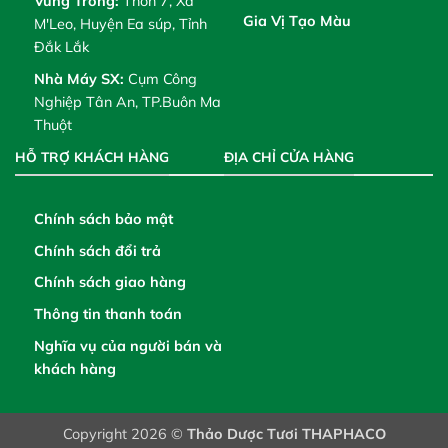
Vùng Trồng:
Thôn 7, Xã
Gia Vị Tạo Màu
M'Leo, Huyện Ea súp, Tỉnh
Đắk Lắk
Nhà Máy SX:
Cụm Công
Nghiệp Tân An, TP.Buôn Ma
Thuột
HỖ TRỢ KHÁCH HÀNG
ĐỊA CHỈ CỬA HÀNG
Chính sách bảo mật
Chính sách đổi trả
Chính sách giao hàng
Thông tin thanh toán
Nghĩa vụ của người bán và
khách hàng
Copyright 2026 ©
Thảo Dược Tươi THAPHACO