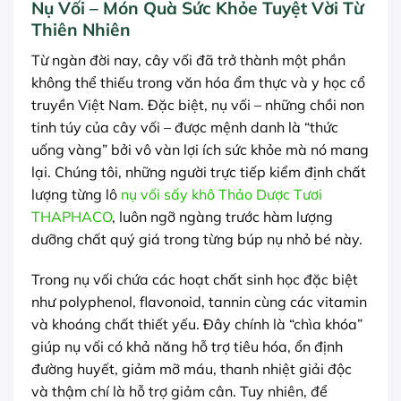
Nụ Vối – Món Quà Sức Khỏe Tuyệt Vời Từ
Thiên Nhiên
Từ ngàn đời nay, cây vối đã trở thành một phần
không thể thiếu trong văn hóa ẩm thực và y học cổ
truyền Việt Nam. Đặc biệt, nụ vối – những chồi non
tinh túy của cây vối – được mệnh danh là “thức
uống vàng” bởi vô vàn lợi ích sức khỏe mà nó mang
lại. Chúng tôi, những người trực tiếp kiểm định chất
lượng từng lô
nụ vối sấy khô Thảo Dược Tươi
THAPHACO
, luôn ngỡ ngàng trước hàm lượng
dưỡng chất quý giá trong từng búp nụ nhỏ bé này.
Trong nụ vối chứa các hoạt chất sinh học đặc biệt
như polyphenol, flavonoid, tannin cùng các vitamin
và khoáng chất thiết yếu. Đây chính là “chìa khóa”
giúp nụ vối có khả năng hỗ trợ tiêu hóa, ổn định
đường huyết, giảm mỡ máu, thanh nhiệt giải độc
và thậm chí là hỗ trợ giảm cân. Tuy nhiên, để