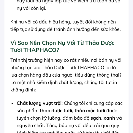
hãy loại bỏ ngay lập tức và kiểm tra toàn bộ số
nụ vối còn lại.
Khi nụ vối có dấu hiệu hỏng, tuyệt đối không nên
tiếp tục sử dụng để tránh ảnh hưởng đến sức khỏe.
Vì Sao Nên Chọn Nụ Vối Từ Thảo Dược
Tươi THAPHACO?
Trên thị trường hiện nay có rất nhiều nơi bán nụ vối,
nhưng tại sao Thảo Dược Tươi THAPHACO lại là
lựa chọn hàng đầu của người tiêu dùng thông thái?
Là một nhà kiểm định chất lượng, chúng tôi tự tin
khẳng định:
Chất lượng vượt trội:
Chúng tôi chỉ cung cấp các
sản phẩm
thảo dược tươi, thảo mộc tươi
được
tuyển chọn kỹ lưỡng, đảm bảo độ
sạch, xanh
và
nguyên chất. Từng búp nụ vối đều trải qua quy
trình kiểm tra nghiêm ngặt, từ khâu thu hái đến