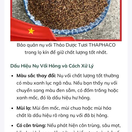
Bảo quản nụ vối Thảo Dược Tươi THAPHACO
trong lọ kín để giữ chất lượng tốt nhất.
Dấu Hiệu Nụ Vối Hỏng và Cách Xử Lý
Màu sắc thay đổi:
Nụ vối chất lượng tốt thường
có màu xanh lục ngả nâu. Nếu bạn thấy nụ vối
chuyển sang màu đen sẫm, có đốm trắng hoặc
xanh mốc, đó là dấu hiệu hư hỏng.
Mùi lạ:
Mùi ẩm mốc, mùi chua hoặc mùi hóa
chất là dấu hiệu rõ ràng nụ vối đã bị hỏng.
Có côn trùng:
Nếu phát hiện côn trùng, sâu mọt,