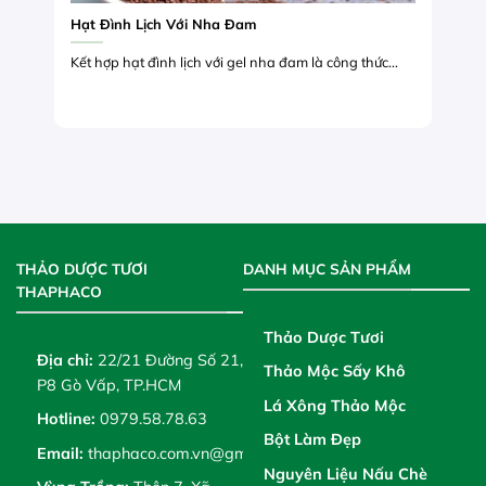
Hạt Đình Lịch Với Nha Đam
Kết hợp hạt đình lịch với gel nha đam là công thức...
THẢO DƯỢC TƯƠI
DANH MỤC SẢN PHẨM
THAPHACO
Thảo Dược Tươi
Địa chỉ:
22/21 Đường Số 21,
Thảo Mộc Sấy Khô
P8 Gò Vấp, TP.HCM
Lá Xông Thảo Mộc
Hotline:
0979.58.78.63
Bột Làm Đẹp
Email:
thaphaco.com.vn@gmail.com
Nguyên Liệu Nấu Chè