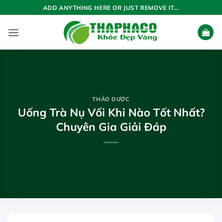
Bỏ
ADD ANYTHING HERE OR JUST REMOVE IT...
qua
nội
dung
THẢO DƯỢC
Uống Trà Nụ Vối Khi Nào Tốt Nhất?
Chuyên Gia Giải Đáp