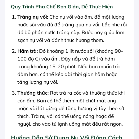
Quy Trình Pha Chế Đơn Giản, Dễ Thực Hiện
Tráng nụ vối:
Cho nụ vối vào ấm, đổ một lượng
nước sôi vừa đủ để tráng qua nụ vối. Lắc nhẹ rồi
đổ bỏ phần nước tráng này. Bước này giúp làm
sạch nụ vối và đánh thức hương thơm.
Hãm trà:
Đổ khoảng 1 lít nước sôi (khoảng 90-
100 độ C) vào ấm. Đậy nắp và để trà hãm
trong khoảng 15-20 phút. Nếu bạn muốn trà
đậm hơn, có thể kéo dài thời gian hãm hoặc
tăng lượng nụ vối.
Thưởng thức:
Rót trà ra cốc và thưởng thức khi
còn ấm. Bạn có thể thêm một chút mật ong
hoặc vài lát gừng để tăng hương vị tùy theo sở
thích. Trà nụ vối có thể uống nóng hoặc để
nguội, cho vào tủ lạnh uống mát đều rất ngon.
Hướng Dẫn Sử Dụng Nụ Vối Đúng Cách