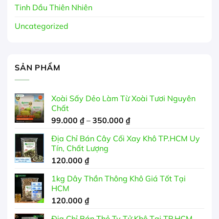
Tinh Dầu Thiên Nhiên
Uncategorized
SẢN PHẨM
Xoài Sấy Dẻo Làm Từ Xoài Tươi Nguyên
Chất
Khoảng
99.000
₫
–
350.000
₫
giá:
Địa Chỉ Bán Cây Cối Xay Khô TP.HCM Uy
từ
Tín, Chất Lượng
99.000 ₫
120.000
₫
đến
350.000 ₫
1kg Dây Thần Thông Khô Giá Tốt Tại
HCM
120.000
₫
Địa Chỉ Bán Thỏ Ty Tử Khô Tại TP.HCM -