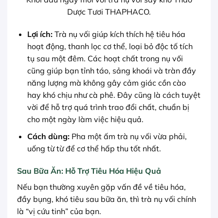
Dược Tươi THAPHACO.
Lợi ích:
Trà nụ vối giúp kích thích hệ tiêu hóa
hoạt động, thanh lọc cơ thể, loại bỏ độc tố tích
tụ sau một đêm. Các hoạt chất trong nụ vối
cũng giúp bạn tỉnh táo, sảng khoái và tràn đầy
năng lượng mà không gây cảm giác cồn cào
hay khó chịu như cà phê. Đây cũng là cách tuyệt
vời để hỗ trợ quá trình trao đổi chất, chuẩn bị
cho một ngày làm việc hiệu quả.
Cách dùng:
Pha một ấm trà nụ vối vừa phải,
uống từ từ để cơ thể hấp thu tốt nhất.
Sau Bữa Ăn: Hỗ Trợ Tiêu Hóa Hiệu Quả
Nếu bạn thường xuyên gặp vấn đề về tiêu hóa,
đầy bụng, khó tiêu sau bữa ăn, thì trà nụ vối chính
là “vị cứu tinh” của bạn.