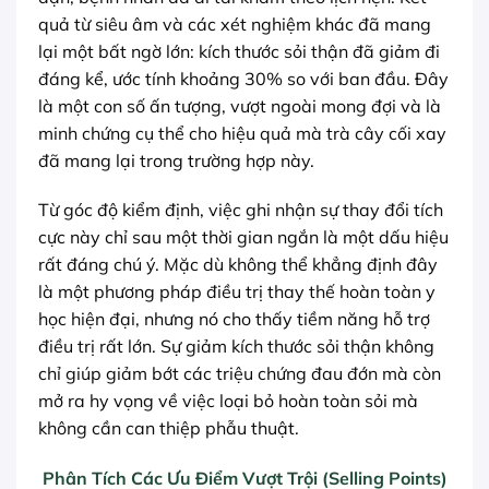
quả từ siêu âm và các xét nghiệm khác đã mang
lại một bất ngờ lớn: kích thước sỏi thận đã giảm đi
đáng kể, ước tính khoảng 30% so với ban đầu. Đây
là một con số ấn tượng, vượt ngoài mong đợi và là
minh chứng cụ thể cho hiệu quả mà trà cây cối xay
đã mang lại trong trường hợp này.
Từ góc độ kiểm định, việc ghi nhận sự thay đổi tích
cực này chỉ sau một thời gian ngắn là một dấu hiệu
rất đáng chú ý. Mặc dù không thể khẳng định đây
là một phương pháp điều trị thay thế hoàn toàn y
học hiện đại, nhưng nó cho thấy tiềm năng hỗ trợ
điều trị rất lớn. Sự giảm kích thước sỏi thận không
chỉ giúp giảm bớt các triệu chứng đau đớn mà còn
mở ra hy vọng về việc loại bỏ hoàn toàn sỏi mà
không cần can thiệp phẫu thuật.
Phân Tích Các Ưu Điểm Vượt Trội (Selling Points)