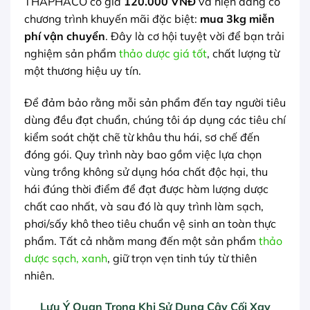
THAPHACO có giá
120.000 VNĐ
và hiện đang có
chương trình khuyến mãi đặc biệt:
mua 3kg miễn
phí vận chuyển
. Đây là cơ hội tuyệt vời để bạn trải
nghiệm sản phẩm
thảo dược giá tốt
, chất lượng từ
một thương hiệu uy tín.
Để đảm bảo rằng mỗi sản phẩm đến tay người tiêu
dùng đều đạt chuẩn, chúng tôi áp dụng các tiêu chí
kiểm soát chặt chẽ từ khâu thu hái, sơ chế đến
đóng gói. Quy trình này bao gồm việc lựa chọn
vùng trồng không sử dụng hóa chất độc hại, thu
hái đúng thời điểm để đạt được hàm lượng dược
chất cao nhất, và sau đó là quy trình làm sạch,
phơi/sấy khô theo tiêu chuẩn vệ sinh an toàn thực
phẩm. Tất cả nhằm mang đến một sản phẩm
thảo
dược sạch, xanh
, giữ trọn vẹn tinh túy từ thiên
nhiên.
Lưu Ý Quan Trọng Khi Sử Dụng Cây Cối Xay