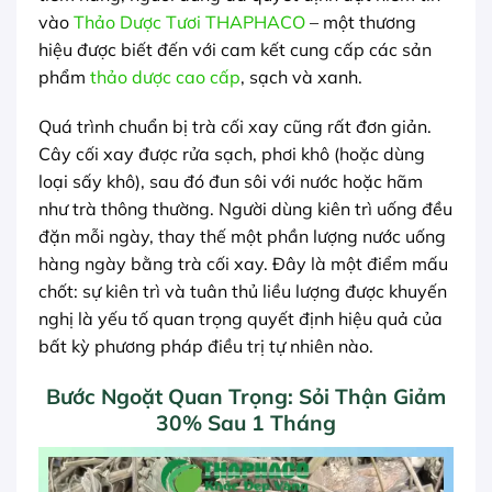
vào
Thảo Dược Tươi THAPHACO
– một thương
hiệu được biết đến với cam kết cung cấp các sản
phẩm
thảo dược cao cấp
, sạch và xanh.
Quá trình chuẩn bị trà cối xay cũng rất đơn giản.
Cây cối xay được rửa sạch, phơi khô (hoặc dùng
loại sấy khô), sau đó đun sôi với nước hoặc hãm
như trà thông thường. Người dùng kiên trì uống đều
đặn mỗi ngày, thay thế một phần lượng nước uống
hàng ngày bằng trà cối xay. Đây là một điểm mấu
chốt: sự kiên trì và tuân thủ liều lượng được khuyến
nghị là yếu tố quan trọng quyết định hiệu quả của
bất kỳ phương pháp điều trị tự nhiên nào.
Bước Ngoặt Quan Trọng: Sỏi Thận Giảm
30% Sau 1 Tháng