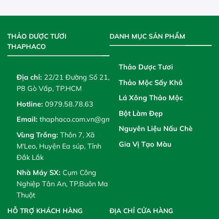
THẢO DƯỢC TƯƠI
DANH MỤC SẢN PHẨM
THAPHACO
Thảo Dược Tươi
Địa chỉ:
22/21 Đường Số 21,
Thảo Mộc Sấy Khô
P8 Gò Vấp, TP.HCM
Lá Xông Thảo Mộc
Hotline:
0979.58.78.63
Bột Làm Đẹp
Email:
thaphaco.com.vn@gmail.com
Nguyên Liệu Nấu Chè
Vùng Trồng:
Thôn 7, Xã
Gia Vị Tạo Màu
M'Leo, Huyện Ea súp, Tỉnh
Đắk Lắk
Nhà Máy SX:
Cụm Công
Nghiệp Tân An, TP.Buôn Ma
Thuột
HỖ TRỢ KHÁCH HÀNG
ĐỊA CHỈ CỬA HÀNG