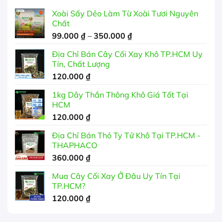
Xoài Sấy Dẻo Làm Từ Xoài Tươi Nguyên
Chất
Khoảng
99.000
₫
–
350.000
₫
giá:
Địa Chỉ Bán Cây Cối Xay Khô TP.HCM Uy
từ
Tín, Chất Lượng
99.000 ₫
120.000
₫
đến
350.000 ₫
1kg Dây Thần Thông Khô Giá Tốt Tại
HCM
120.000
₫
Địa Chỉ Bán Thỏ Ty Tử Khô Tại TP.HCM -
THAPHACO
360.000
₫
Mua Cây Cối Xay Ở Đâu Uy Tín Tại
TP.HCM?
120.000
₫