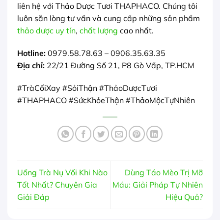
liên hệ với Thảo Dược Tươi THAPHACO. Chúng tôi
luôn sẵn lòng tư vấn và cung cấp những sản phẩm
thảo dược uy tín
,
chất lượng
cao nhất.
Hotline:
0979.58.78.63 – 0906.35.63.35
Địa chỉ:
22/21 Đường Số 21, P8 Gò Vấp, TP.HCM
#TràCốiXay #SỏiThận #ThảoDượcTươi
#THAPHACO #SứcKhỏeThận #ThảoMộcTựNhiên
Uống Trà Nụ Vối Khi Nào
Dùng Táo Mèo Trị Mỡ
Tốt Nhất? Chuyên Gia
Máu: Giải Pháp Tự Nhiên
Giải Đáp
Hiệu Quả?