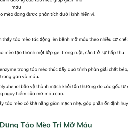
o mèo đang được phân tích dưới kính hiển vi.
ận thấy táo mèo tác động lên bệnh mỡ máu theo nhiều cơ chế:
o mèo tạo thành một lớp gel trong ruột, cản trở sự hấp thu
enzyme trong táo mèo thúc đẩy quá trình phân giải chất béo,
ỡ trong gan và máu.
olyphenol bảo vệ thành mạch khỏi tổn thương do các gốc tự 
ng nguy hiểm của mỡ máu cao.
ấy táo mèo có khả năng giãn mạch nhẹ, góp phần ổn định huy
Dụng Táo Mèo Trị Mỡ Máu