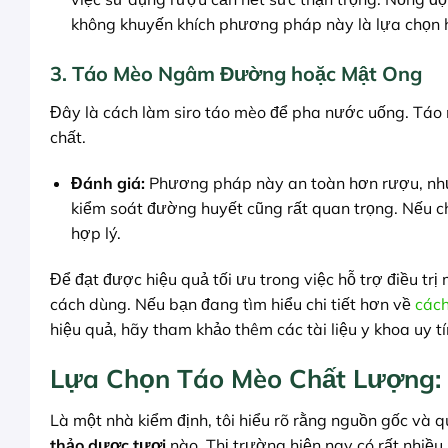
không khuyến khích phương pháp này là lựa chọn h
3. Táo Mèo Ngâm Đường hoặc Mật Ong
Đây là cách làm siro táo mèo để pha nước uống. Táo
chất.
Đánh giá:
Phương pháp này an toàn hơn rượu, như
kiểm soát đường huyết cũng rất quan trọng. Nếu c
hợp lý.
Để đạt được hiệu quả tối ưu trong việc hỗ trợ điều tr
cách dùng. Nếu bạn đang tìm hiểu chi tiết hơn về
cách
hiệu quả, hãy tham khảo thêm các tài liệu y khoa uy tín
Lựa Chọn Táo Mèo Chất Lượng:
Là một nhà kiểm định, tôi hiểu rõ rằng nguồn gốc và q
thảo dược tươi
nào. Thị trường hiện nay có rất nhiề