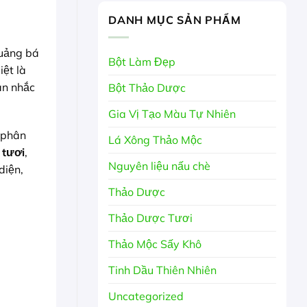
DANH MỤC SẢN PHẨM
quảng bá
Bột Làm Đẹp
iệt là
ân nhắc
Bột Thảo Dược
Gia Vị Tạo Màu Tự Nhiên
ể phân
Lá Xông Thảo Mộc
 tươi
,
Nguyên liệu nấu chè
diện,
Thảo Dược
Thảo Dược Tươi
Thảo Mộc Sấy Khô
Tinh Dầu Thiên Nhiên
Uncategorized