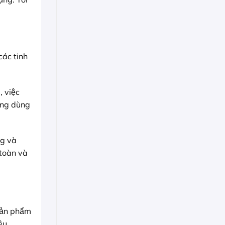
các tinh
 việc
ợng dùng
ng và
toàn và
 sản phẩm
êu