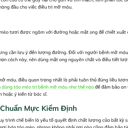
àng đầu cho việc điều trị mỡ máu.
 mèo tươi được ngâm với đường hoặc mật ong để chiết xuất 
ng cần lưu ý đến lượng đường. Đối với người bệnh mỡ máu,
họn cách này, nên dùng mật ong nguyên chất và điều tiết lư
ị mỡ máu, điều quan trọng nhất là phải tuân thủ đúng liều lượ
 dùng táo mèo trị bệnh mỡ máu như thế nào
để đảm bảo an 
 hoặc ý kiến từ bác sĩ.
 Chuẩn Mực Kiểm Định
uy trình chế biến là yếu tố quyết định chất lượng của bất kỳ
u nơi bán táo mèo, nhưng không phải nơi nào cũng đảm bảo ti