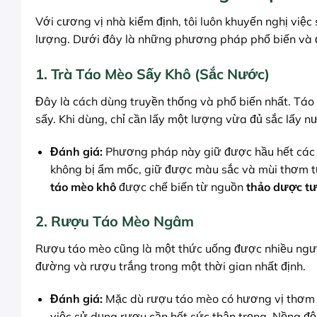
Với cương vị nhà kiểm định, tôi luôn khuyến nghị việ
lượng. Dưới đây là những phương pháp phổ biến và đ
1. Trà Táo Mèo Sấy Khô (Sắc Nước)
Đây là cách dùng truyền thống và phổ biến nhất. Táo 
sấy. Khi dùng, chỉ cần lấy một lượng vừa đủ sắc lấy 
Đánh giá:
Phương pháp này giữ được hầu hết các h
không bị ẩm mốc, giữ được màu sắc và mùi thơm t
táo mèo khô
được chế biến từ nguồn
thảo dược tư
2. Rượu Táo Mèo Ngâm
Rượu táo mèo cũng là một thức uống được nhiều ngườ
đường và rượu trắng trong một thời gian nhất định.
Đánh giá:
Mặc dù rượu táo mèo có hương vị thơm n
việc sử dụng rượu cần hết sức thận trọng. Nồng độ