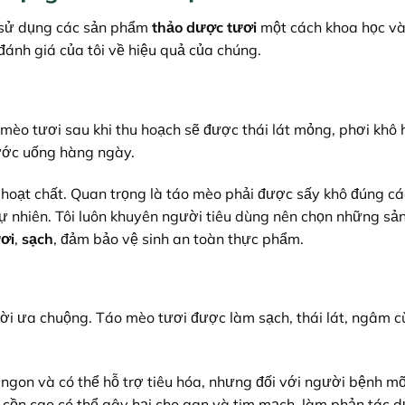
c sử dụng các sản phẩm
thảo dược tươi
một cách khoa học và 
ánh giá của tôi về hiệu quả của chúng.
mèo tươi sau khi thu hoạch sẽ được thái lát mỏng, phơi khô 
nước uống hàng ngày.
oạt chất. Quan trọng là táo mèo phải được sấy khô đúng cá
ự nhiên. Tôi luôn khuyên người tiêu dùng nên chọn những s
ơi
,
sạch
, đảm bảo vệ sinh an toàn thực phẩm.
i ưa chuộng. Táo mèo tươi được làm sạch, thái lát, ngâm 
gon và có thể hỗ trợ tiêu hóa, nhưng đối với người bệnh m
 cồn cao có thể gây hại cho gan và tim mạch, làm phản tác d