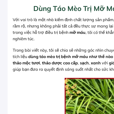
Dùng Táo Mèo Trị Mỡ Má
Với vai trò là một nhà kiểm định chất lượng sản phẩm
rầm rộ, nhưng không phải tất cả đều thực sự mang lại
trong việc hỗ trợ điều trị bệnh
mỡ máu
, tôi có thể k
nghiêm túc.
Trong bài viết này, tôi sẽ chia sẻ những góc nhìn chu
tích liệu
dùng táo mèo trị bệnh mỡ máu như thế nào
thảo mộc tươi
,
thảo dược cao cấp
,
sạch
,
xanh
với
gi
giúp bạn đưa ra quyết định sáng suốt nhất cho sức k