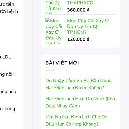
THAPHACO
ực tiễn
360.000
₫
gười bệnh
Mua Cây Cối Xay Ở
Đâu Uy Tín Tại
TP.HCM?
120.000
₫
a LDL-
BÀI VIẾT MỚI
ng nội
Da Nhạy Cảm Và Bà Bầu Dùng
Hạt Đình Lịch Được Không?
tiêu hóa
Hạt Đình Lịch Hợp Da Nào? (Khô,
Dầu, Nhạy Cảm)
i chúng
Mặt Nạ Hạt Đình Lịch Cho Da
Dầu Mụn Có Hợp Không?