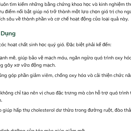
ôi luôn tìm kiếm những bằng chứng khoa học và kinh nghiệm th
u điểm nổi bật giúp nó trở thành một lựa chọn giá trị cho n
ch sâu về thành phần và cơ chế hoạt động của loại quả này.
 Dụng
ác hoạt chất sinh học quý giá. Đặc biệt phải kể đến:
nh mẽ, giúp bảo vệ mạch máu, ngăn ngừa quá trình oxy hó
rọng gây xơ vữa động mạch.
ũng góp phần giảm viêm, chống oxy hóa và cải thiện chức nă
không chỉ tạo nên vị chua đặc trưng mà còn hỗ trợ quá trình 
n.
giúp hấp thụ cholesterol dư thừa trong đường ruột, đào thả