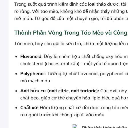
Trong suốt quá trình kiểm định các loại thảo dược, t
rõ ràng. Với táo mèo, không khó để nhận thấy những ư
mỡ máu. Từ góc độ của một chuyên gia, tôi đã phân tí
Thành Phần Vàng Trong Táo Mèo và Công
Táo mèo, hay còn gọi là sơn tra, chứa một lượng lớn c
Flavonoid:
Đây là nhóm hợp chất chống oxy hóa mạ
cholesterol (cholesterol xấu) – một yếu tố quan t
Polyphenol:
Tương tự như flavonoid, polyphenol c
mô mạch máu.
Axit hữu cơ (axit citric, axit tartaric):
Các axit này 
chất béo, giúp cơ thể chuyển hóa lipid hiệu quả hơ
Chất xơ:
Hàm lượng chất xơ dồi dào trong táo mèo 
ra ngoài trước khi chúng kịp đi vào máu.