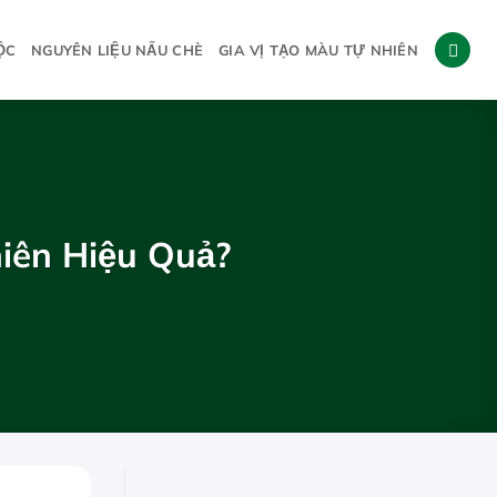
ỘC
NGUYÊN LIỆU NẤU CHÈ
GIA VỊ TẠO MÀU TỰ NHIÊN
iên Hiệu Quả?