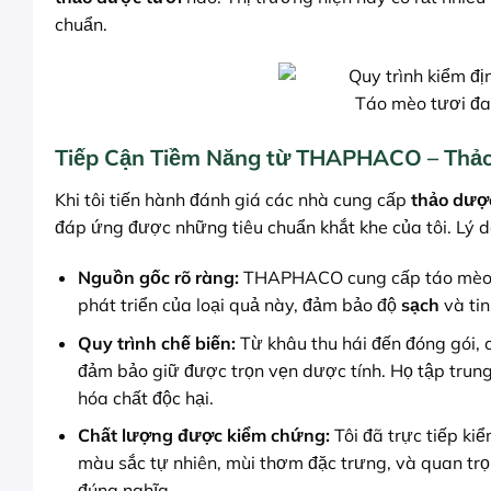
chuẩn.
Táo mèo tươi đa
Tiếp Cận Tiềm Năng từ THAPHACO – Thả
Khi tôi tiến hành đánh giá các nhà cung cấp
thảo dượ
đáp ứng được những tiêu chuẩn khắt khe của tôi. Lý do
Nguồn gốc rõ ràng:
THAPHACO cung cấp táo mèo đượ
phát triển của loại quả này, đảm bảo độ
sạch
và tin
Quy trình chế biến:
Từ khâu thu hái đến đóng gói,
đảm bảo giữ được trọn vẹn dược tính. Họ tập trun
hóa chất độc hại.
Chất lượng được kiểm chứng:
Tôi đã trực tiếp k
màu sắc tự nhiên, mùi thơm đặc trưng, và quan trọ
đúng nghĩa.