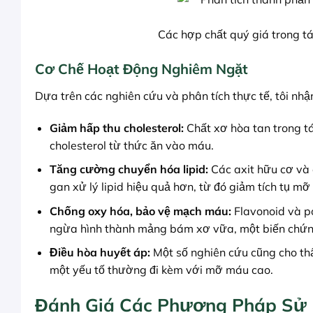
Các hợp chất quý giá trong tá
Cơ Chế Hoạt Động Nghiêm Ngặt
Dựa trên các nghiên cứu và phân tích thực tế, tôi nh
Giảm hấp thu cholesterol:
Chất xơ hòa tan trong tá
cholesterol từ thức ăn vào máu.
Tăng cường chuyển hóa lipid:
Các axit hữu cơ và 
gan xử lý lipid hiệu quả hơn, từ đó giảm tích tụ m
Chống oxy hóa, bảo vệ mạch máu:
Flavonoid và p
ngừa hình thành mảng bám xơ vữa, một biến chứ
Điều hòa huyết áp:
Một số nghiên cứu cũng cho th
một yếu tố thường đi kèm với mỡ máu cao.
Đánh Giá Các Phương Pháp Sử 