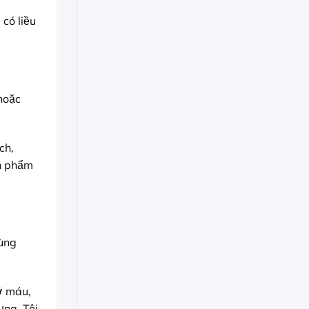
có liều
hoặc
ch,
ản phẩm
cùng
ỡ máu,
ụng. Tôi