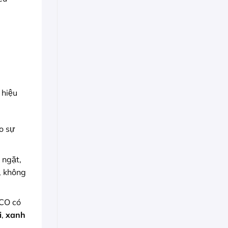
 hiệu
o sự
 ngặt,
, không
ACO có
i
,
xanh