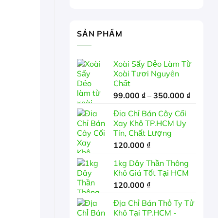
SẢN PHẨM
Xoài Sấy Dẻo Làm Từ
Xoài Tươi Nguyên
Chất
Khoảng
99.000
₫
–
350.000
₫
giá:
Địa Chỉ Bán Cây Cối
từ
Xay Khô TP.HCM Uy
99.000 
Tín, Chất Lượng
đến
120.000
₫
350.00
1kg Dây Thần Thông
Khô Giá Tốt Tại HCM
120.000
₫
Địa Chỉ Bán Thỏ Ty Tử
Khô Tại TP.HCM -