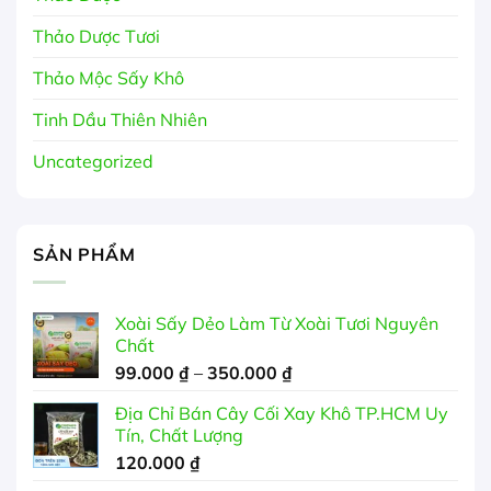
Thảo Dược Tươi
Thảo Mộc Sấy Khô
Tinh Dầu Thiên Nhiên
Uncategorized
SẢN PHẨM
Xoài Sấy Dẻo Làm Từ Xoài Tươi Nguyên
Chất
Khoảng
99.000
₫
–
350.000
₫
giá:
Địa Chỉ Bán Cây Cối Xay Khô TP.HCM Uy
từ
Tín, Chất Lượng
99.000 ₫
120.000
₫
đến
350.000 ₫