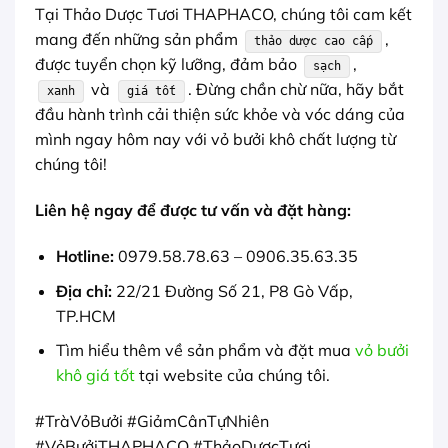
Tại Thảo Dược Tươi THAPHACO, chúng tôi cam kết
mang đến những sản phẩm
,
thảo dược cao cấp
được tuyển chọn kỹ lưỡng, đảm bảo
,
sạch
và
. Đừng chần chừ nữa, hãy bắt
xanh
giá tốt
đầu hành trình cải thiện sức khỏe và vóc dáng của
mình ngay hôm nay với vỏ bưởi khô chất lượng từ
chúng tôi!
Liên hệ ngay để được tư vấn và đặt hàng:
Hotline:
0979.58.78.63 – 0906.35.63.35
Địa chỉ:
22/21 Đường Số 21, P8 Gò Vấp,
TP.HCM
Tìm hiểu thêm về sản phẩm và đặt mua
vỏ bưởi
khô giá tốt
tại website của chúng tôi.
#TràVỏBưởi #GiảmCânTựNhiên
#VỏBưởiTHAPHACO #ThảoDượcTươi