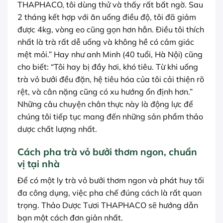
THAPHACO, tôi dùng thử và thấy rất bất ngờ. Sau
2 tháng kết hợp với ăn uống điều độ, tôi đã giảm
được 4kg, vòng eo cũng gọn hơn hẳn. Điều tôi thích
nhất là trà rất dễ uống và không hề có cảm giác
mệt mỏi.” Hay như anh Minh (40 tuổi, Hà Nội) cũng
cho biết: “Tôi hay bị đầy hơi, khó tiêu. Từ khi uống
trà vỏ bưởi đều đặn, hệ tiêu hóa của tôi cải thiện rõ
rệt, và cân nặng cũng có xu hướng ổn định hơn.”
Những câu chuyện chân thực này là động lực để
chúng tôi tiếp tục mang đến những sản phẩm thảo
dược chất lượng nhất.
Cách pha trà vỏ bưởi thơm ngon, chuẩn
vị tại nhà
Để có một ly trà vỏ bưởi thơm ngon và phát huy tối
đa công dụng, việc pha chế đúng cách là rất quan
trọng. Thảo Dược Tươi THAPHACO sẽ hướng dẫn
bạn một cách đơn giản nhất.