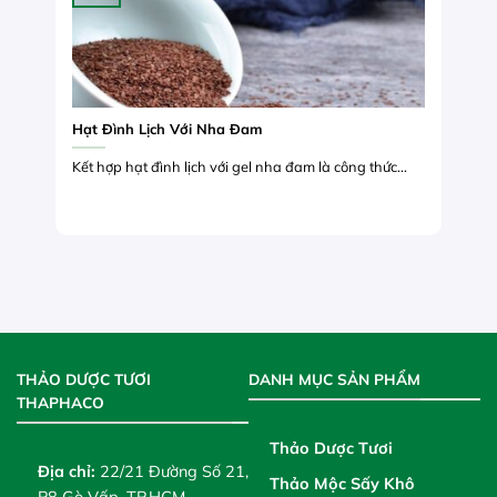
Hạt Đình Lịch Với Nha Đam
Kết hợp hạt đình lịch với gel nha đam là công thức...
THẢO DƯỢC TƯƠI
DANH MỤC SẢN PHẨM
THAPHACO
Thảo Dược Tươi
Địa chỉ:
22/21 Đường Số 21,
Thảo Mộc Sấy Khô