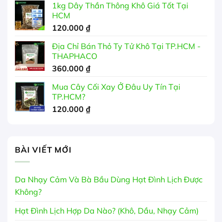
1kg Dây Thần Thông Khô Giá Tốt Tại
HCM
120.000
₫
Địa Chỉ Bán Thỏ Ty Tử Khô Tại TP.HCM -
THAPHACO
360.000
₫
Mua Cây Cối Xay Ở Đâu Uy Tín Tại
TP.HCM?
120.000
₫
BÀI VIẾT MỚI
Da Nhạy Cảm Và Bà Bầu Dùng Hạt Đình Lịch Được
Không?
Hạt Đình Lịch Hợp Da Nào? (Khô, Dầu, Nhạy Cảm)