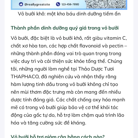
Vỏ bưởi khô: một kho báu dinh dưỡng tiềm ẩn
Thành phần dinh dưỡng quý giá trong vỏ bưởi
Vỏ bưởi, đặc biệt là vỏ bưởi khô, rất giàu vitamin C,
chất xơ hòa tan, các hợp chất flavonoid và pectin –
những thành phần đóng vai trò quan trọng trong
việc duy trì và cải thiện sức khỏe tổng thể. Chúng
tôi, những người làm nghề tại Thảo Dược Tươi
THAPHACO, đã nghiên cứu và nhận thấy rằng
hàm lượng tinh dầu trong vỏ bưởi không chỉ tạo
nên mùi thơm đặc trưng mà còn mang đến nhiều
dược tính đáng giá. Các chất chống oxy hóa mạnh
mẽ có trong vỏ bưởi giúp bảo vệ cơ thể khỏi tác
động của gốc tự do, hỗ trợ làm chậm quá trình lão
hóa và tăng cường sức đề kháng.
Vỏ bưởi hỗ trợ giảm cân bằng cách nào?