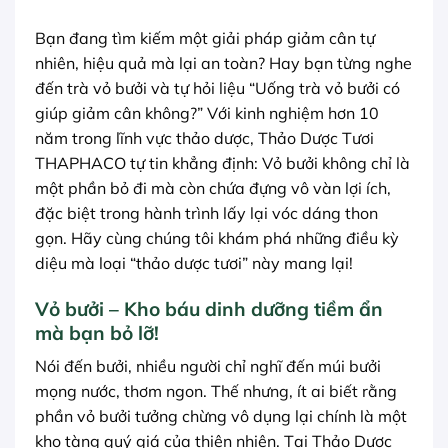
Bạn đang tìm kiếm một giải pháp giảm cân tự
nhiên, hiệu quả mà lại an toàn? Hay bạn từng nghe
đến trà vỏ bưởi và tự hỏi liệu “Uống trà vỏ bưởi có
giúp giảm cân không?” Với kinh nghiệm hơn 10
năm trong lĩnh vực thảo dược, Thảo Dược Tươi
THAPHACO tự tin khẳng định: Vỏ bưởi không chỉ là
một phần bỏ đi mà còn chứa đựng vô vàn lợi ích,
đặc biệt trong hành trình lấy lại vóc dáng thon
gọn. Hãy cùng chúng tôi khám phá những điều kỳ
diệu mà loại “thảo dược tươi” này mang lại!
Vỏ bưởi – Kho báu dinh dưỡng tiềm ẩn
mà bạn bỏ lỡ!
Nói đến bưởi, nhiều người chỉ nghĩ đến múi bưởi
mọng nước, thơm ngon. Thế nhưng, ít ai biết rằng
phần vỏ bưởi tưởng chừng vô dụng lại chính là một
kho tàng quý giá của thiên nhiên. Tại Thảo Dược