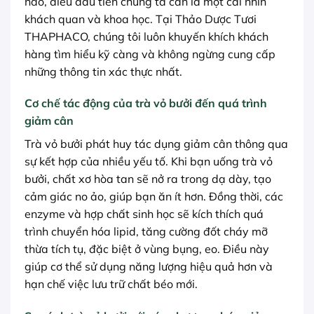
nào, điều đầu tiên chúng ta cần là một cái nhìn
khách quan và khoa học. Tại Thảo Dược Tươi
THAPHACO, chúng tôi luôn khuyến khích khách
hàng tìm hiểu kỹ càng và không ngừng cung cấp
những thông tin xác thực nhất.
Cơ chế tác động của trà vỏ bưởi đến quá trình
giảm cân
Trà vỏ bưởi phát huy tác dụng giảm cân thông qua
sự kết hợp của nhiều yếu tố. Khi bạn uống trà vỏ
bưởi, chất xơ hòa tan sẽ nở ra trong dạ dày, tạo
cảm giác no ảo, giúp bạn ăn ít hơn. Đồng thời, các
enzyme và hợp chất sinh học sẽ kích thích quá
trình chuyển hóa lipid, tăng cường đốt cháy mỡ
thừa tích tụ, đặc biệt ở vùng bụng, eo. Điều này
giúp cơ thể sử dụng năng lượng hiệu quả hơn và
hạn chế việc lưu trữ chất béo mới.