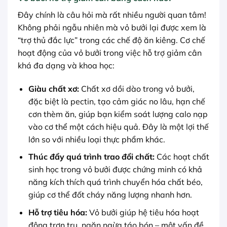
Đây chính là câu hỏi mà rất nhiều người quan tâm!
Không phải ngẫu nhiên mà vỏ bưởi lại được xem là
“trợ thủ đắc lực” trong các chế độ ăn kiêng. Cơ chế
hoạt động của vỏ bưởi trong việc hỗ trợ giảm cân
khá đa dạng và khoa học:
Giàu chất xơ:
Chất xơ dồi dào trong vỏ bưởi,
đặc biệt là pectin, tạo cảm giác no lâu, hạn chế
cơn thèm ăn, giúp bạn kiểm soát lượng calo nạp
vào cơ thể một cách hiệu quả. Đây là một lợi thế
lớn so với nhiều loại thực phẩm khác.
Thúc đẩy quá trình trao đổi chất:
Các hoạt chất
sinh học trong vỏ bưởi được chứng minh có khả
năng kích thích quá trình chuyển hóa chất béo,
giúp cơ thể đốt cháy năng lượng nhanh hơn.
Hỗ trợ tiêu hóa:
Vỏ bưởi giúp hệ tiêu hóa hoạt
động trơn tru, ngăn ngừa táo bón – một vấn đề