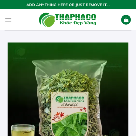
Bỏ
ADD ANYTHING HERE OR JUST REMOVE IT...
qua
nội
dung