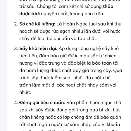
trừ sâu. Chúng tôi cam kết chỉ sử dụng
thảo
dược tươi
nguyên chất, không pha trộn.
Sơ chế kỹ lưỡng:
Lá Hoàn Ngọc tươi sau khi thu
hoạch sẽ được rửa sạch nhiều lần dưới vòi nước
chảy để loại bỏ bụi bẩn và tạp chất.
Sấy khô hiện đại:
Áp dụng công nghệ sấy khô
tiên tiến, đảm bảo giữ được màu sắc tự nhiên,
hương vị đặc trưng và đặc biệt là bảo toàn tối
đa hàm lượng dược chất quý giá trong cây. Quá
trình sấy được kiểm soát nhiệt độ chặt chẽ,
tránh làm mất đi các hoạt chất nhạy cảm với
nhiệt.
Đóng gói tiêu chuẩn:
Sản phẩm hoàn ngọc khô
sau khi sấy được đóng gói trong bao bì kín, hút
chân không hoặc có lớp chống ẩm để bảo quản
tốt nhất, ngăn ngừa sự xâm nhập của vi khuẩn