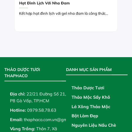
Hạt Đình Lịch Với Nha Đam
Kết hợp hạt đình lịch với gel nha đam là công thức...
THẢO DƯỢC TƯƠI
DANH MỤC SẢN PHẨM
THAPHACO
Thảo Dược Tươi
Địa chỉ:
22/21 Đường Số 21,
Thảo Mộc Sấy Khô
P8 Gò Vấp, TP.HCM
Lá Xông Thảo Mộc
Hotline:
0979.58.78.63
Bột Làm Đẹp
Email:
thaphaco.com.vn@gmail.com
Nguyên Liệu Nấu Chè
Vùng Trồng:
Thôn 7, Xã