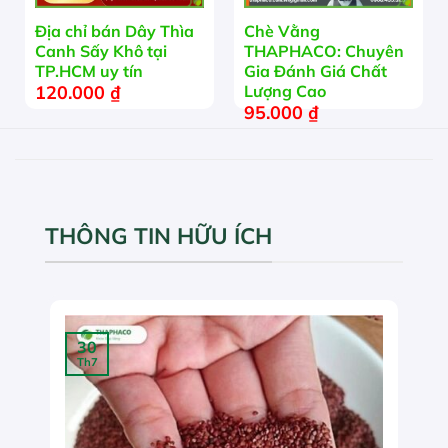
Địa chỉ bán Dây Thìa
Chè Vằng
Canh Sấy Khô tại
THAPHACO: Chuyên
TP.HCM uy tín
Gia Đánh Giá Chất
120.000
₫
Lượng Cao
95.000
₫
THÔNG TIN HỮU ÍCH
30
Th7