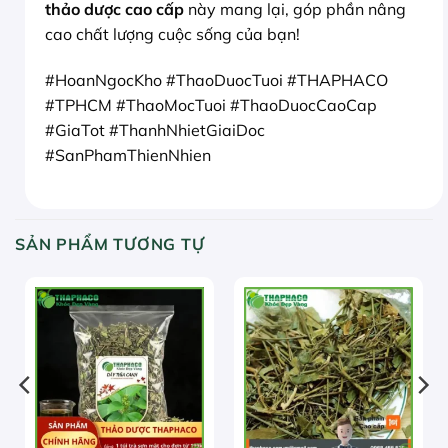
thảo dược cao cấp
này mang lại, góp phần nâng
cao chất lượng cuộc sống của bạn!
#HoanNgocKho #ThaoDuocTuoi #THAPHACO
#TPHCM #ThaoMocTuoi #ThaoDuocCaoCap
#GiaTot #ThanhNhietGiaiDoc
#SanPhamThienNhien
SẢN PHẨM TƯƠNG TỰ