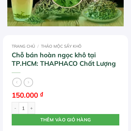
TRANG CHỦ
/
THẢO MỘC SẤY KHÔ
Chỗ bán hoàn ngọc khô tại
TP.HCM: THAPHACO Chất Lượng
150.000
₫
Chỗ bán hoàn ngọc khô tại TP.HCM: THAPHACO Chất Lượ
THÊM VÀO GIỎ HÀNG