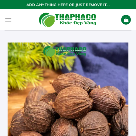
Bỏ
ADD ANYTHING HERE OR JUST REMOVE IT...
qua
nội
dung