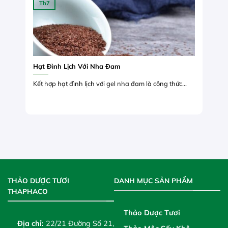
Th7
Hạt Đình Lịch Với Nha Đam
Kết hợp hạt đình lịch với gel nha đam là công thức...
THẢO DƯỢC TƯƠI
DANH MỤC SẢN PHẨM
THAPHACO
Thảo Dược Tươi
Địa chỉ:
22/21 Đường Số 21,