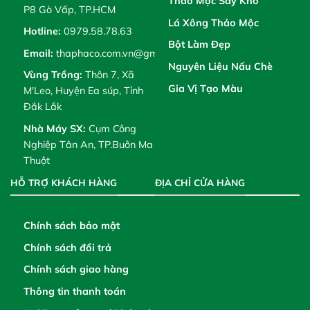
Thảo Mộc Sấy Khô
P8 Gò Vấp, TP.HCM
Lá Xông Thảo Mộc
Hotline:
0979.58.78.63
Bột Làm Đẹp
Email:
thaphaco.com.vn@gmail.com
Nguyên Liệu Nấu Chè
Vùng Trồng:
Thôn 7, Xã
Gia Vị Tạo Màu
M'Leo, Huyện Ea súp, Tỉnh
Đắk Lắk
Nhà Máy SX:
Cụm Công
Nghiệp Tân An, TP.Buôn Ma
Thuột
HỖ TRỢ KHÁCH HÀNG
ĐỊA CHỈ CỬA HÀNG
Chính sách bảo mật
Chính sách đổi trả
Chính sách giao hàng
Thông tin thanh toán