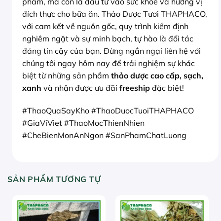
phẩm, mà còn là đầu tư vào sức khỏe và hương vị
đích thực cho bữa ăn. Thảo Dược Tươi THAPHACO,
với cam kết về nguồn gốc, quy trình kiểm định
nghiêm ngặt và sự minh bạch, tự hào là đối tác
đáng tin cậy của bạn. Đừng ngần ngại liên hệ với
chúng tôi ngay hôm nay để trải nghiệm sự khác
biệt từ những sản phẩm
thảo dược cao cấp, sạch,
xanh
và nhận được ưu đãi
freeship
đặc biệt!
#ThaoQuaSayKho #ThaoDuocTuoiTHAPHACO
#GiaViViet #ThaoMocThienNhien
#CheBienMonAnNgon #SanPhamChatLuong
SẢN PHẨM TƯƠNG TỰ