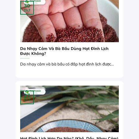
30
Th7
Da Nhạy Cảm Và Bà Bầu Dùng Hạt Đình Lịch
Được Không?
Da nhạy cảm và bà bầu có đắp hạt đình lịch được...
27
Th7
Hạt Đình Lịch Hợp Da Nào? (Khô, Dầu, Nhạy Cảm)