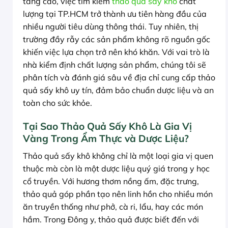
tăng cao, việc tìm kiếm
thảo quả sấy khô
chất
lượng tại TP.HCM trở thành ưu tiên hàng đầu của
nhiều người tiêu dùng thông thái. Tuy nhiên, thị
trường đầy rẫy các sản phẩm không rõ nguồn gốc
khiến việc lựa chọn trở nên khó khăn. Với vai trò là
nhà kiểm định chất lượng sản phẩm, chúng tôi sẽ
phân tích và đánh giá sâu về địa chỉ cung cấp thảo
quả sấy khô uy tín, đảm bảo chuẩn dược liệu và an
toàn cho sức khỏe.
Tại Sao Thảo Quả Sấy Khô Là Gia Vị
Vàng Trong Ẩm Thực và Dược Liệu?
Thảo quả sấy khô không chỉ là một loại gia vị quen
thuộc mà còn là một dược liệu quý giá trong y học
cổ truyền. Với hương thơm nồng ấm, đặc trưng,
thảo quả góp phần tạo nên linh hồn cho nhiều món
ăn truyền thống như phở, cà ri, lẩu, hay các món
hầm. Trong Đông y, thảo quả được biết đến với