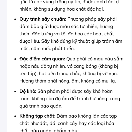
gốc từ các vùng trồng uy tín, được canh tác tự
nhiên, không sử dụng hóa chất độc hại.
Quy trình sấy chuẩn:
Phương pháp sấy phải
đảm bảo giữ được màu sắc tự nhiên, hương
thơm đặc trưng và tối đa hóa các hoạt chất
dược liệu. Sấy khô đúng kỹ thuật giúp tránh ẩm
mốc, nấm mốc phát triển.
Đặc điểm cảm quan:
Quả phải có màu nâu sẫm
hoặc nâu đỏ tự nhiên, vỏ căng bóng (không bị
teo tóp), hạt bên trong chắc, không bị vỡ vụn.
Hương thơm phải nồng, ấm, không có mùi lạ.
Độ khô:
Sản phẩm phải được sấy khô hoàn
toàn, không còn độ ẩm để tránh hư hỏng trong
quá trình bảo quản.
Không tạp chất:
Đảm bảo không lẫn các tạp
chất như đất, đá, cành cây hay các loại hóa
chất bảo quản, phẩm màu.