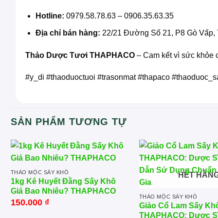
Hotline:
0979.58.78.63 – 0906.35.63.35
Địa chỉ bán hàng:
22/21 Đường Số 21, P8 Gò Vấp,
Thảo Dược Tươi THAPHACO
– Cam kết vì sức khỏe 
#y_di #thaoduoctuoi #trasonmat #thapaco #thaoduoc_
SẢN PHẨM TƯƠNG TỰ
THẢO MỘC SẤY KHÔ
HẾT HÀN
1kg Kê Huyết Đằng Sấy Khô
Giá Bao Nhiêu? THAPHACO
THẢO MỘC SẤY KHÔ
150.000
₫
Giảo Cổ Lam Sấy Kh
THAPHACO: Dược S