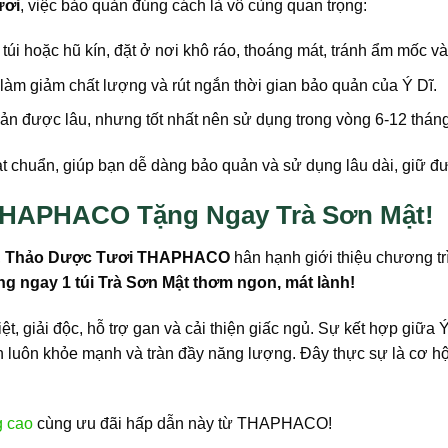
ươi
, việc bảo quản đúng cách là vô cùng quan trọng:
úi hoặc hũ kín, đặt ở nơi khô ráo, thoáng mát, tránh ẩm mốc và
làm giảm chất lượng và rút ngắn thời gian bảo quản của Ý Dĩ.
ản được lâu, nhưng tốt nhất nên sử dụng trong vòng 6-12 tháng
chuẩn, giúp bạn dễ dàng bảo quản và sử dụng lâu dài, giữ 
 THAPHACO Tặng Ngay Trà Sơn Mật!
,
Thảo Dược Tươi THAPHACO
hân hạnh giới thiệu chương tr
g ngay 1 túi Trà Sơn Mật thơm ngon, mát lành!
iệt, giải độc, hỗ trợ gan và cải thiện giấc ngủ. Sự kết hợp giữ
nh luôn khỏe mạnh và tràn đầy năng lượng. Đây thực sự là cơ 
g cao
cùng ưu đãi hấp dẫn này từ THAPHACO!