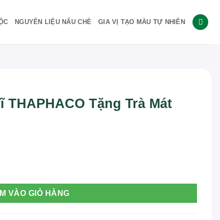
ỘC
NGUYÊN LIỆU NẤU CHÈ
GIA VỊ TẠO MÀU TỰ NHIÊN
Dĩ THAPHACO Tặng Trà Mát
à Mát Gan Ngay! số lượng
M VÀO GIỎ HÀNG