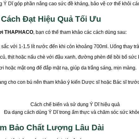
g Ý Dĩ góp phần nâng cao sức đề kháng, bảo vệ cơ thể khỏi cá
Cách Đạt Hiệu Quả Tối Ưu
ơi THAPHACO
, bạn có thể tham khảo các cách dùng sau:
sắc với 1-1.5 lít nước đến khi còn khoảng 700ml. Uống thay tr
củ, thịt hoặc nấu chè với đậu xanh, đường phèn để bồi bổ sức
ươi hoặc mật ong để đắp mặt nạ, giúp da trắng sáng, mịn màng.
ang cho con bú nên tham khảo ý kiến Dược sĩ hoặc Bác sĩ trước
Đa dạng cách dùng Ý Dĩ trong ẩm thực và chăm sóc sức khỏe
m Bảo Chất Lượng Lâu Dài