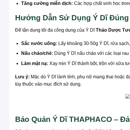
Tăng cường miễn dịch:
Các hợp chất sinh học tron
Hướng Dẫn Sử Dụng Ý Dĩ Đúng 
Để tận dụng tối đa công dụng của Ý Dĩ
Thảo Dược Tư
Sắc nước uống:
Lấy khoảng 30-50g Ý Dĩ, rửa sạch, 
Nấu cháo/chè:
Dùng Ý Dĩ nấu cháo với các loại rau 
Làm mặt nạ:
Xay mịn Ý Dĩ thành bột, trộn với sữa t
Lưu ý:
Mặc dù Ý Dĩ lành tính, phụ nữ mang thai hoặc đ
tùy thuộc vào mục đích sử dụng.
Bảo Quản Ý Dĩ THAPHACO – Đả