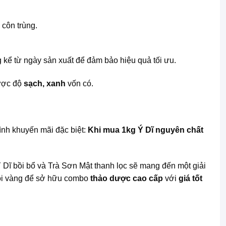
 côn trùng.
 kể từ ngày sản xuất để đảm bảo hiệu quả tối ưu.
được độ
sạch, xanh
vốn có.
ình khuyến mãi đặc biệt:
Khi mua 1kg Ý Dĩ nguyên chất
a Ý Dĩ bồi bổ và Trà Sơn Mật thanh lọc sẽ mang đến một giải
hội vàng để sở hữu combo
thảo dược cao cấp
với
giá tốt