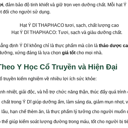
ơi
, đảm bảo độ tinh khiết và giữ trọn vẹn dưỡng chất. Mỗi hạt
ệt đối cho người sử dụng.
Hạt Ý Dĩ THAPHACO: Tươi, sạch và giàu dưỡng chất.
hẳng định Ý Dĩ không chỉ là thực phẩm mà còn là
thảo dược ca
h dưỡng, xứng đáng là lựa chọn
giá tốt
cho mọi nhà.
Theo Y Học Cổ Truyền và Hiện Đại
ổ truyền kiểm nghiệm về nhiều lợi ích sức khỏe:
nh nhiệt, giải độc, và hỗ trợ chức năng thận, thúc đẩy quá trình 
chất trong Ý Dĩ giúp dưỡng ẩm, làm sáng da, giảm mụn nhọt, v
 lâu, hạn chế thèm ăn, là thực phẩm lý tưởng cho người muốn d
 thể giúp kiểm soát lượng đường trong máu, tốt cho người bị t