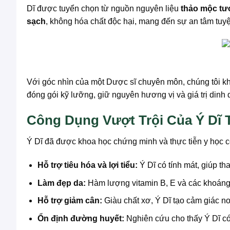
Dĩ được tuyển chọn từ nguồn nguyên liệu
thảo mộc tư
sạch
, không hóa chất độc hại, mang đến sự an tâm tuy
Với góc nhìn của một Dược sĩ chuyên môn, chúng tôi k
đóng gói kỹ lưỡng, giữ nguyên hương vị và giá trị din
Công Dụng Vượt Trội Của Ý Dĩ 
Ý Dĩ đã được khoa học chứng minh và thực tiễn y học c
Hỗ trợ tiêu hóa và lợi tiểu:
Ý Dĩ có tính mát, giúp tha
Làm đẹp da:
Hàm lượng vitamin B, E và các khoáng 
Hỗ trợ giảm cân:
Giàu chất xơ, Ý Dĩ tạo cảm giác no
Ổn định đường huyết:
Nghiên cứu cho thấy Ý Dĩ có