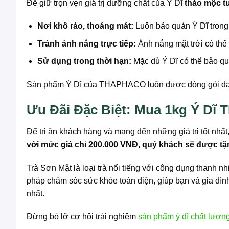
Để giữ trọn vẹn giá trị dưỡng chất của Ý Dĩ
thảo mộc t
Nơi khô ráo, thoáng mát:
Luôn bảo quản Ý Dĩ trong t
Tránh ánh nắng trực tiếp:
Ánh nắng mặt trời có thể 
Sử dụng trong thời hạn:
Mặc dù Ý Dĩ có thể bảo qu
Sản phẩm Ý Dĩ của THAPHACO luôn được đóng gói đạt 
Ưu Đãi Đặc Biệt: Mua 1kg Ý Dĩ
Để tri ân khách hàng và mang đến những giá trị tốt nhất
với mức giá chỉ 200.000 VNĐ, quý khách sẽ được tặn
Trà Sơn Mật là loại trà nổi tiếng với công dụng thanh nh
pháp chăm sóc sức khỏe toàn diện, giúp bạn và gia đì
nhất.
Đừng bỏ lỡ cơ hội trải nghiệm
sản phẩm ý dĩ chất lượn