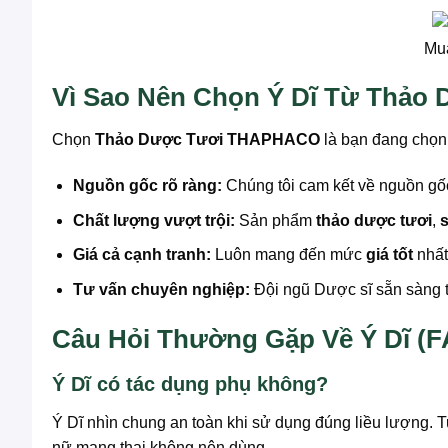
Mua
Vì Sao Nên Chọn Ý Dĩ Từ Thả
Chọn
Thảo Dược Tươi THAPHACO
là bạn đang chọn
Nguồn gốc rõ ràng:
Chúng tôi cam kết về nguồn gốc,
Chất lượng vượt trội:
Sản phẩm
thảo dược tươi
,
Giá cả cạnh tranh:
Luôn mang đến mức
giá tốt
nhất
Tư vấn chuyên nghiệp:
Đội ngũ Dược sĩ sẵn sàng t
Câu Hỏi Thường Gặp Về Ý Dĩ (
Ý Dĩ có tác dụng phụ không?
Ý Dĩ nhìn chung an toàn khi sử dụng đúng liều lượng. T
nữ mang thai không nên dùng.