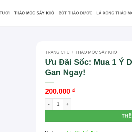
TƯƠI
THẢO MỘC SẤY KHÔ
BỘT THẢO DƯỢC
LÁ XÔNG THẢO M
TRANG CHỦ
/
THẢO MỘC SẤY KHÔ
Ưu Đãi Sốc: Mua 1 Ý 
Gan Ngay!
200.000
₫
Ưu Đãi Sốc: Mua 1 Ý Dĩ THAPHACO Tặng Tr
THÊ