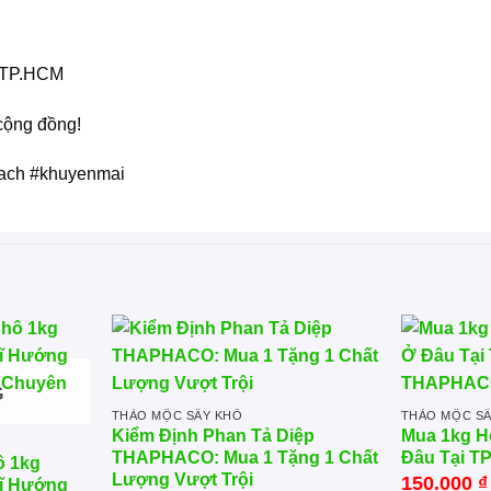
 TP.HCM
cộng đồng!
sach #khuyenmai
G
THẢO MỘC SẤY KHÔ
THẢO MỘC S
Kiểm Định Phan Tả Diệp
Mua 1kg H
THAPHACO: Mua 1 Tặng 1 Chất
Đâu Tại 
ô 1kg
Lượng Vượt Trội
150.000
₫
ĩ Hướng