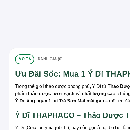
MÔ TẢ
ĐÁNH GIÁ (0)
Ưu Đãi Sốc: Mua 1 Ý Dĩ THAP
Trong thế giới thảo dược phong phú, Ý Dĩ từ
Thảo Dư
phẩm
thảo dược tươi
,
sạch
và
chất lượng cao
, chún
Ý Dĩ tặng ngay 1 túi Trà Sơn Mật mát gan
– một ưu đãi
Ý Dĩ THAPHACO – Thảo Dược T
Ý Dĩ (Coix lacryma-jobi L.), hay còn gọi là hạt bo bo, 