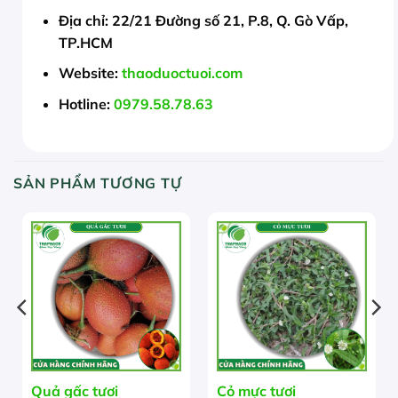
Địa chỉ:
22/21 Đường số 21, P.8, Q. Gò Vấp,
TP.HCM
Website:
thaoduoctuoi.com
Hotline:
0979.58.78.63
SẢN PHẨM TƯƠNG TỰ
HẾT HÀNG
Quả gấc tươi
Cỏ mực tươi