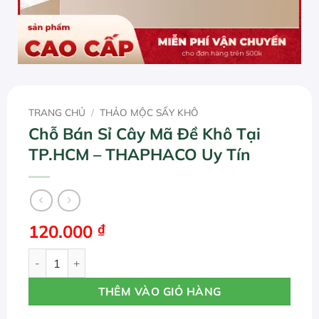
TRANG CHỦ
/
THẢO MỘC SẤY KHÔ
Chỗ Bán Sỉ Cây Mã Đề Khô Tại
TP.HCM – THAPHACO Uy Tín
120.000
₫
Chỗ Bán Sỉ Cây Mã Đề Khô Tại TP.HCM - THAPHACO Uy Tí
THÊM VÀO GIỎ HÀNG