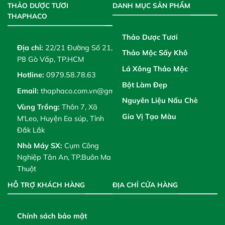
THẢO DƯỢC TƯƠI
DANH MỤC SẢN PHẨM
THAPHACO
Thảo Dược Tươi
Địa chỉ:
22/21 Đường Số 21,
Thảo Mộc Sấy Khô
P8 Gò Vấp, TP.HCM
Lá Xông Thảo Mộc
Hotline:
0979.58.78.63
Bột Làm Đẹp
Email:
thaphaco.com.vn@gmail.com
Nguyên Liệu Nấu Chè
Vùng Trồng:
Thôn 7, Xã
Gia Vị Tạo Màu
M'Leo, Huyện Ea súp, Tỉnh
Đắk Lắk
Nhà Máy SX:
Cụm Công
Nghiệp Tân An, TP.Buôn Ma
Thuột
HỖ TRỢ KHÁCH HÀNG
ĐỊA CHỈ CỬA HÀNG
Chính sách bảo mật