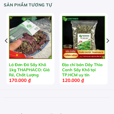
SẢN PHẨM TƯƠNG TỰ
HẾT HÀNG
Lá Đơn Đỏ Sấy Khô
Địa chỉ bán Dây Thìa
1kg THAPHACO: Giá
Canh Sấy Khô tại
Rẻ, Chất Lượng
TP.HCM uy tín
170.000
₫
120.000
₫