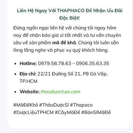
Liên Hệ Ngay Với THAPHACO Để Nhận Ưu Đãi
Đặc Biệt!
Đừng ngần ngại liên hệ với chúng tôi ngay hôm
nay để nhận báo giá sỉ tốt nhất và tư vấn chuyên
sâu về sản phẩm
mã đề khô
. Chúng tôi luôn sẵn
lòng lắng nghe và phục vụ quý khách hàng.
Hotline:
0979.58.78.63 – 0906.35.63.35
Địa chỉ:
22/21 Đường Số 21, P8 Gò Vấp,
TP.HCM
Website:
thaoduoctuoi.com
#MãĐềKhô #ThảoDượcSỉ #Thapaco
#DượcLiệuTPHCM #CâyMãĐề #BánSỉMãĐề