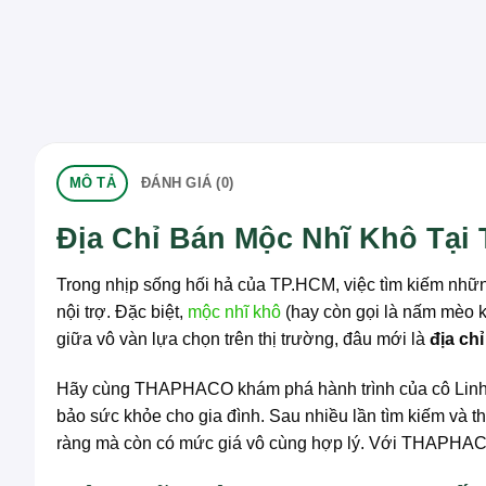
MÔ TẢ
ĐÁNH GIÁ (0)
Địa Chỉ Bán Mộc Nhĩ Khô Tại
Trong nhịp sống hối hả của TP.HCM, việc tìm kiếm nhữn
nội trợ. Đặc biệt,
mộc nhĩ khô
(hay còn gọi là nấm mèo k
giữa vô vàn lựa chọn trên thị trường, đâu mới là
địa ch
Hãy cùng THAPHACO khám phá hành trình của cô Linh – 
bảo sức khỏe cho gia đình. Sau nhiều lần tìm kiếm và 
ràng mà còn có mức giá vô cùng hợp lý. Với THAPHACO,