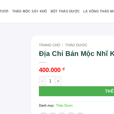
TƯƠI
THẢO MỘC SẤY KHÔ
BỘT THẢO DƯỢC
LÁ XÔNG THẢO M
TRANG CHỦ
/
THẢO DƯỢC
Địa Chỉ Bán Mộc Nhĩ 
400.000
₫
Địa Chỉ Bán Mộc Nhĩ Khô Tại TP.HCM số l
THÊ
Danh mục:
Thảo Dược