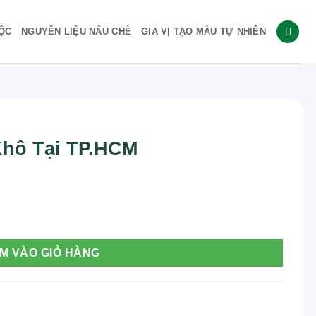
ỘC
NGUYÊN LIỆU NẤU CHÈ
GIA VỊ TẠO MÀU TỰ NHIÊN
Khô Tại TP.HCM
ượng
M VÀO GIỎ HÀNG