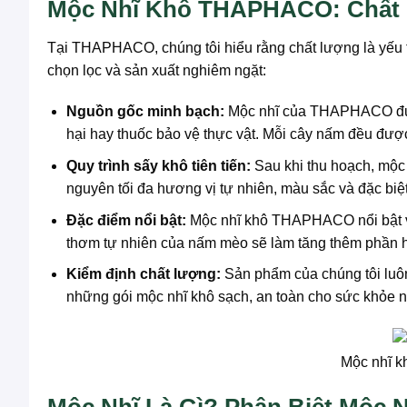
Mộc Nhĩ Khô THAPHACO: Chất L
Tại THAPHACO, chúng tôi hiểu rằng chất lượng là yếu tố 
chọn lọc và sản xuất nghiêm ngặt:
Nguồn gốc minh bạch:
Mộc nhĩ của THAPHACO được 
hại hay thuốc bảo vệ thực vật. Mỗi cây nấm đều được
Quy trình sấy khô tiên tiến:
Sau khi thu hoạch, mộc 
nguyên tối đa hương vị tự nhiên, màu sắc và đặc biệ
Đặc điểm nổi bật:
Mộc nhĩ khô THAPHACO nổi bật vớ
thơm tự nhiên của nấm mèo sẽ làm tăng thêm phần 
Kiểm định chất lượng:
Sản phẩm của chúng tôi luô
những gói mộc nhĩ khô sạch, an toàn cho sức khỏe n
Mộc nhĩ k