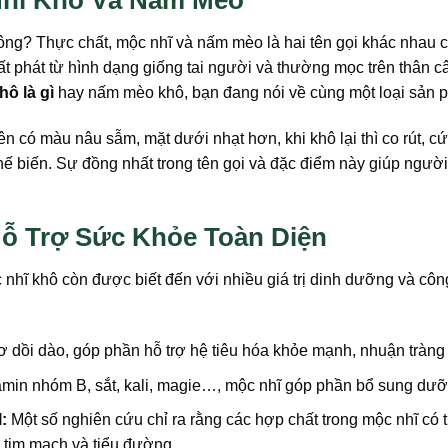
Nhĩ Khô Và Nấm Mèo
ng? Thực chất, mộc nhĩ và nấm mèo là hai tên gọi khác nhau c
xuất phát từ hình dạng giống tai người và thường mọc trên thân
hô là gì
hay nấm mèo khô, bạn đang nói về cùng một loại sản 
n có màu nâu sẫm, mặt dưới nhạt hơn, khi khô lại thì co rút, 
c chế biến. Sự đồng nhất trong tên gọi và đặc điểm này giúp ng
ỗ Trợ Sức Khỏe Toàn Diện
 nhĩ khô còn được biết đến với nhiều giá trị dinh dưỡng và cô
ơ dồi dào, góp phần hỗ trợ hệ tiêu hóa khỏe mạnh, nhuận tràng
min nhóm B, sắt, kali, magie…, mộc nhĩ góp phần bổ sung dưỡng
:
Một số nghiên cứu chỉ ra rằng các hợp chất trong mộc nhĩ có 
 tim mạch và tiểu đường.