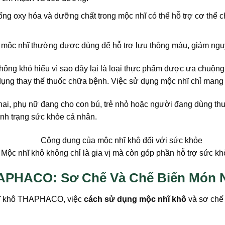
ng oxy hóa và dưỡng chất trong mộc nhĩ có thể hỗ trợ cơ thể c
 mộc nhĩ thường được dùng để hỗ trợ lưu thông máu, giảm ngu
không khó hiểu vì sao đây lại là loại thực phẩm được ưa chuộng 
dụng thay thế thuốc chữa bệnh. Việc sử dụng mộc nhĩ chỉ mang t
i, phụ nữ đang cho con bú, trẻ nhỏ hoặc người đang dùng thuố
ình trạng sức khỏe cá nhân.
Mộc nhĩ khô không chỉ là gia vị mà còn góp phần hỗ trợ sức kh
APHACO: Sơ Chế Và Chế Biến Món 
nhĩ khô THAPHACO, việc
cách sử dụng mộc nhĩ khô
và sơ chế 