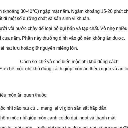
m (khoảng 30-40°C) ngập mặt nấm. Ngâm khoảng 15-20 phút c
t đi một số dưỡng chất và sản sinh vi khuẩn.
ới vòi nước chảy để loại bỏ bụi bẩn và tạp chất. Vò nhẹ nhiều 
i của nấm. Phần này thường dính vào gỗ nên không ăn được.
hái hạt lựu hoặc giữ nguyên miếng lớn.
Sơ chế mộc nhĩ khô đúng cách giúp món ăn thêm ngon và an to
hiều món ăn quen thuộc:
ộc nhĩ xào rau củ… mang lại vị giòn sần sật hấp dẫn.
êm mộc nhĩ giúp món canh có độ dai, ngọt và thanh mát.
em lụi, gỏi cuốn… mộc nhĩ giúp tạo độ giòn, dai và hương vị đặ