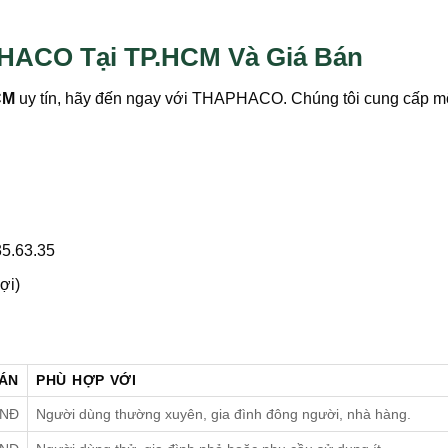
HACO Tại TP.HCM Và Giá Bán
CM
uy tín, hãy đến ngay với THAPHACO. Chúng tôi cung cấp mộ
35.63.35
ợi)
BÁN
PHÙ HỢP VỚI
VNĐ
Người dùng thường xuyên, gia đình đông người, nhà hàng.