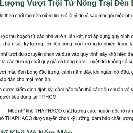
ượng Vượt Trội Từ Nông Trại Đến 
then chốt tạo nên niềm tin. Đó là lý do vì sao mỗi gói mộc nhĩ
thu hoạch từ các nhà vườn liên kết, nơi áp dụng quy trình 
 chăm sóc kỹ lưỡng, lớn lên trong môi trường tự nhiên, trong l
nhĩ tươi được tuyển chọn và đưa vào quy trình sấy khô hiện đạ
t là các dưỡng chất quý giá có trong nấm. Tuyệt đối không có s
i màu đen bóng đặc trưng, cánh nấm dày, khi ngâm nở đều, gi
hấp dẫn cho mọi món ăn.
n được kiểm định định kỳ, đảm bảo tuân thủ các tiêu chuẩn v
gười tiêu dùng tại TP.HCM.
hô THAPHACO được tuyển chọn kỹ lưỡng, đảm bảo chất lượng 