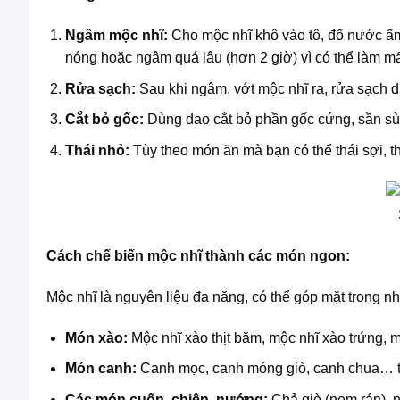
Ngâm mộc nhĩ:
Cho mộc nhĩ khô vào tô, đổ nước ấ
nóng hoặc ngâm quá lâu (hơn 2 giờ) vì có thể làm mấ
Rửa sạch:
Sau khi ngâm, vớt mộc nhĩ ra, rửa sạch dư
Cắt bỏ gốc:
Dùng dao cắt bỏ phần gốc cứng, sần sù
Thái nhỏ:
Tùy theo món ăn mà bạn có thể thái sợi, t
Cách chế biến mộc nhĩ thành các món ngon:
Mộc nhĩ là nguyên liệu đa năng, có thể góp mặt trong n
Món xào:
Mộc nhĩ xào thịt băm, mộc nhĩ xào trứng, m
Món canh:
Canh mọc, canh móng giò, canh chua… th
Các món cuốn, chiên, nướng:
Chả giò (nem rán), n