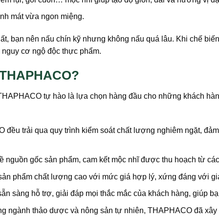
hanh mát vừa ngon miệng.
t, bạn nên nấu chín kỹ nhưng không nấu quá lâu. Khi chế biến
h nguy cơ ngộ độc thực phẩm.
hô THAPHACO?
 THAPHACO tự hào là lựa chọn hàng đầu cho những khách hàng 
ều trải qua quy trình kiểm soát chất lượng nghiêm ngặt, đảm
 nguồn gốc sản phẩm, cam kết mộc nhĩ được thu hoạch từ các n
phẩm chất lượng cao với mức giá hợp lý, xứng đáng với giá
sẵn sàng hỗ trợ, giải đáp mọi thắc mắc của khách hàng, giúp 
ng ngành thảo dược và nông sản tự nhiên, THAPHACO đã xây d