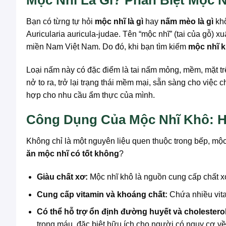
Mộc Nhĩ Là Gì? Phân Biệt Mộc 
Bạn có từng tự hỏi
mộc nhĩ là gì
hay
nấm mèo là gì
khô
Auricularia auricula-judae. Tên “mộc nhĩ” (tai của gỗ) 
miền Nam Việt Nam. Do đó, khi bạn tìm kiếm
mộc nhĩ k
Loại nấm này có đặc điểm là tai nấm mỏng, mềm, mặt trê
nở to ra, trở lại trạng thái mềm mại, sẵn sàng cho việ
hợp cho nhu cầu ẩm thực của mình.
Công Dụng Của Mộc Nhĩ Khô: H
Không chỉ là một nguyên liệu quen thuộc trong bếp, mộc
ăn mộc nhĩ có tốt không
?
Giàu chất xơ:
Mộc nhĩ khô là nguồn cung cấp chất x
Cung cấp vitamin và khoáng chất:
Chứa nhiều vita
Có thể hỗ trợ ổn định đường huyết và cholesterol
trong máu, đặc biệt hữu ích cho người có nguy cơ về