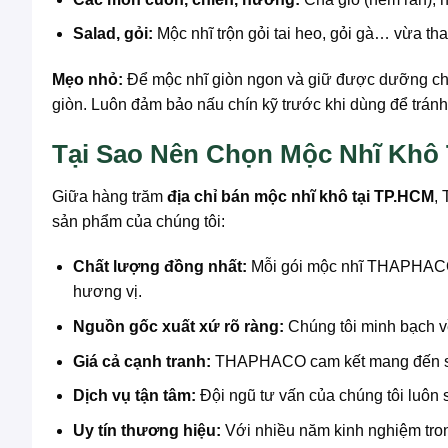
Salad, gỏi:
Mộc nhĩ trộn gỏi tai heo, gỏi gà… vừa t
Mẹo nhỏ:
Để mộc nhĩ giòn ngon và giữ được dưỡng chấ
giòn. Luôn đảm bảo nấu chín kỹ trước khi dùng để trán
Tại Sao Nên Chọn Mộc Nhĩ K
Giữa hàng trăm
địa chỉ bán mộc nhĩ khô tại TP.HCM
,
sản phẩm của chúng tôi:
Chất lượng đồng nhất:
Mỗi gói mộc nhĩ THAPHACO đ
hương vị.
Nguồn gốc xuất xứ rõ ràng:
Chúng tôi minh bạch về
Giá cả cạnh tranh:
THAPHACO cam kết mang đến sản 
Dịch vụ tận tâm:
Đội ngũ tư vấn của chúng tôi luôn 
Uy tín thương hiệu:
Với nhiều năm kinh nghiệm tro