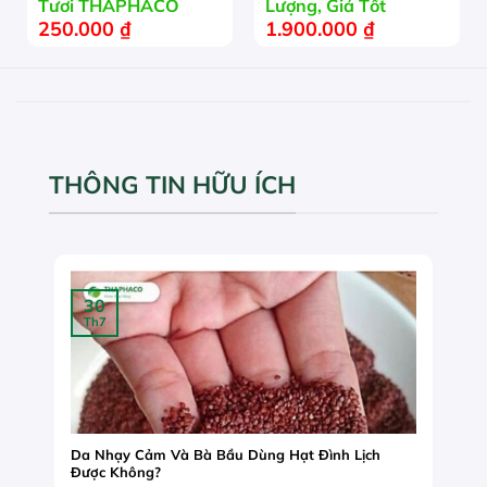
Tươi THAPHACO
Lượng, Giá Tốt
250.000
₫
1.900.000
₫
THÔNG TIN HỮU ÍCH
30
Th7
Da Nhạy Cảm Và Bà Bầu Dùng Hạt Đình Lịch
Được Không?