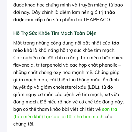
được khoa học chứng minh và truyền miệng từ bao
đời nay. Đây chính là điểm làm nên giá trị
thảo
dược cao cấp
của sản phẩm tại THAPHACO.
Hỗ Trợ Sức Khỏe Tim Mạch Toàn Diện
Một trong những công dụng nổi bật nhất của
táo
mèo khô
là khả năng hỗ trợ sức khỏe tim mạch.
Các nghiên cứu đã chỉ ra rằng, táo mèo chứa nhiều
flavonoid, triterpenoid và các hợp chất phenolic –
những chất chống oxy hóa mạnh mẽ. Chúng giúp
giãn mạch máu, cải thiện lưu thông máu, ổn định
huyết áp và giảm cholesterol xấu (LDL), từ đó
giảm nguy cơ mắc các bệnh về tim mạch, xơ vữa
động mạch. Để hiểu rõ hơn về cơ chế tác động này,
bạn có thể tham khảo bài viết chi tiết về
sơn tra
(táo mèo khô) tại sao lại tốt cho tim mạch
của
chúng tôi.