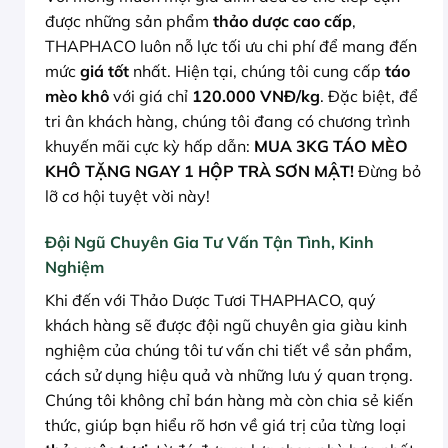
được những sản phẩm
thảo dược cao cấp
,
THAPHACO luôn nỗ lực tối ưu chi phí để mang đến
mức
giá tốt
nhất. Hiện tại, chúng tôi cung cấp
táo
mèo khô
với giá chỉ
120.000 VNĐ/kg
. Đặc biệt, để
tri ân khách hàng, chúng tôi đang có chương trình
khuyến mãi cực kỳ hấp dẫn:
MUA 3KG TÁO MÈO
KHÔ TẶNG NGAY 1 HỘP TRÀ SƠN MẬT!
Đừng bỏ
lỡ cơ hội tuyệt vời này!
Đội Ngũ Chuyên Gia Tư Vấn Tận Tình, Kinh
Nghiệm
Khi đến với Thảo Dược Tươi THAPHACO, quý
khách hàng sẽ được đội ngũ chuyên gia giàu kinh
nghiệm của chúng tôi tư vấn chi tiết về sản phẩm,
cách sử dụng hiệu quả và những lưu ý quan trọng.
Chúng tôi không chỉ bán hàng mà còn chia sẻ kiến
thức, giúp bạn hiểu rõ hơn về giá trị của từng loại