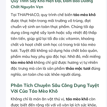
Quy Trình Sấy Khô Hiện Đại, Đảm Bảo Dưỡng
Chất Nguyên Vẹn
Tại THAPHACO, quy trình chế biến
táo mèo khô
được thực hiện trong môi trường vô trùng, đạt
chuẩn vệ sinh an toàn thực phẩm. Chúng tôi áp
dụng công nghệ sấy lạnh hoặc sấy nhiệt độ thấp
tiên tiến, giúp giữ lại tối đa các vitamin, khoáng
chất và hoạt chất sinh học có trong trái táo mèo
tươi. Tuyệt đối không sử dụng hóa chất bảo quản,
phẩm màu hay phụ gia độc hại. Nhờ đó, mỗi miếng
táo mèo khô
không chỉ giữ được hương vị tự nhiên
đặc trưng mà còn là sản phẩm
thảo mộc tươi
đúng
nghĩa, an toàn cho sức khỏe người dùng.
Phân Tích Chuyên Sâu Công Dụng Tuyệt
Vời Của Táo Mèo Khô
Không chỉ là món ăn vặt thú vị,
táo mèo khô
còn
được biết đến rộng rãi với vô vàn lợi ích sức khỏe,