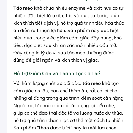
Táo mèo khô
chứa nhiều enzyme và axit hữu cơ tự
nhiên, đặc biệt là axit citric và axit tartaric, giúp
kích thích tiết dịch vị, hỗ trợ quá trình tiêu hóa thức
ăn diễn ra thuận lợi hơn. Sản phẩm này đặc biệt
hiệu quả trong việc giảm cảm giác đầy bụng, khó
tiêu, đặc biệt sau khi ăn các món nhiều dầu mỡ.
Đây cũng là lý do vì sao táo mèo thường được
dùng để giải ngán và kích thích vị giác.
Hỗ Trợ Giảm Cân và Thanh Lọc Cơ Thể
Với hàm lượng chất xơ dồi dào,
táo mèo khô
tạo
cảm giác no lâu, hạn chế thèm ăn, rất có lợi cho
những ai đang trong quá trình kiểm soát cân nặng.
Ngoài ra, táo mèo còn có tác dụng lợi tiểu nhẹ,
giúp cơ thể đào thải độc tố và lượng nước dư thừa,
hỗ trợ quá trình thanh lọc cơ thể một cách tự nhiên.
Sản phẩm “thảo dược tươi” này là một lựa chọn