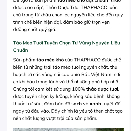
Để tạo ra sản phẩm
táo mèo khô
đạt chuẩn “thảo
dược cao cấp”, Thảo Dược Tươi THAPHACO luôn
chú trọng từ khâu chọn lọc nguyên liệu cho đến quy
trình chế biến hiện đại, đảm bảo giữ trọn vẹn
dưỡng chất quý giá.
Táo Mèo Tươi Tuyển Chọn Từ Vùng Nguyên Liệu
Chuẩn
Sản phẩm
táo mèo khô
của THAPHACO được chế
biến từ những trái táo mèo tươi nguyên chất, thu
hoạch từ các vùng núi cao phía Bắc Việt Nam, nơi
có khí hậu trong lành và thổ nhưỡng phù hợp nhất.
Chúng tôi cam kết sử dụng 100%
thảo dược tươi
,
được tuyển chọn kỹ lưỡng, không sâu bệnh, không
thuốc trừ sâu, đảm bảo độ
sạch
và
xanh
tuyệt đối
ngay từ đầu vào. Đây chính là yếu tố then chốt tạo
nên chất lượng vượt trội của sản phẩm.