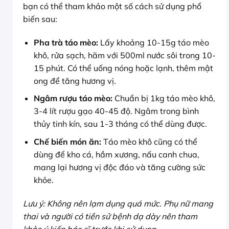
bạn có thể tham khảo một số cách sử dụng phổ
biến sau:
Pha trà táo mèo:
Lấy khoảng 10-15g táo mèo
khô, rửa sạch, hãm với 500ml nước sôi trong 10-
15 phút. Có thể uống nóng hoặc lạnh, thêm mật
ong để tăng hương vị.
Ngâm rượu táo mèo:
Chuẩn bị 1kg táo mèo khô,
3-4 lít rượu gạo 40-45 độ. Ngâm trong bình
thủy tinh kín, sau 1-3 tháng có thể dùng được.
Chế biến món ăn:
Táo mèo khô cũng có thể
dùng để kho cá, hầm xương, nấu canh chua,
mang lại hương vị độc đáo và tăng cường sức
khỏe.
Lưu ý: Không nên lạm dụng quá mức. Phụ nữ mang
thai và người có tiền sử bệnh dạ dày nên tham
khảo ý kiến bác sĩ trước khi sử dụng.