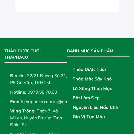
THẢO DƯỢC TƯƠI
DANH MỤC SẢN PHẨM
THAPHACO
Thảo Dược Tươi
Địa chỉ:
22/21 Đường Số 21,
Thảo Mộc Sấy Khô
P8 Gò Vấp, TP.HCM
Lá Xông Thảo Mộc
Hotline:
0979.58.78.63
Bột Làm Đẹp
Email:
thaphaco.com.vn@gmail.com
Nguyên Liệu Nấu Chè
Vùng Trồng:
Thôn 7, Xã
Gia Vị Tạo Màu
M'Leo, Huyện Ea súp, Tỉnh
Đắk Lắk