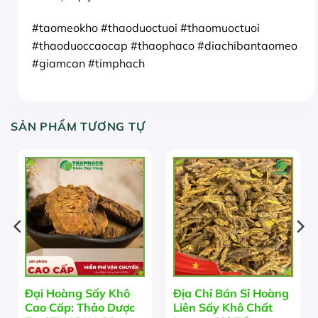
#taomeokho #thaoduoctuoi #thaomuoctuoi
#thaoduoccaocap #thaophaco #diachibantaomeo
#giamcan #timphach
SẢN PHẨM TƯƠNG TỰ
Đại Hoàng Sấy Khô
Địa Chỉ Bán Sỉ Hoàng
Cao Cấp: Thảo Dược
Liên Sấy Khô Chất