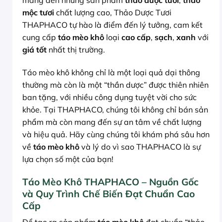
mang đến những sản phẩm
thảo dược tươi
,
thảo
mộc tươi
chất lượng cao, Thảo Dược Tươi
THAPHACO tự hào là điểm đến lý tưởng, cam kết
cung cấp
táo mèo khô
loại
cao cấp
,
sạch
,
xanh
với
giá tốt
nhất thị trường.
Táo mèo khô không chỉ là một loại quả dại thông
thường mà còn là một “thần dược” được thiên nhiên
ban tặng, với nhiều công dụng tuyệt vời cho sức
khỏe. Tại THAPHACO, chúng tôi không chỉ bán sản
phẩm mà còn mang đến sự an tâm về chất lượng
và hiệu quả. Hãy cùng chúng tôi khám phá sâu hơn
về
táo mèo khô
và lý do vì sao THAPHACO là sự
lựa chọn số một của bạn!
Táo Mèo Khô THAPHACO – Nguồn Gốc
và Quy Trình Chế Biến Đạt Chuẩn Cao
Cấp