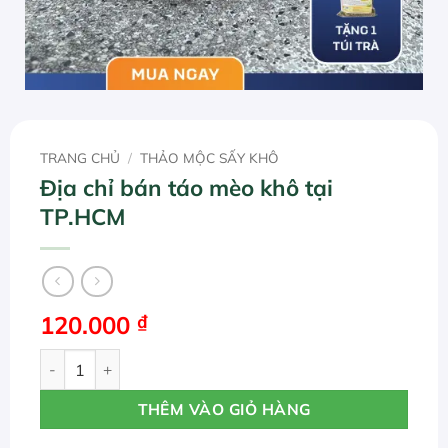
TRANG CHỦ
/
THẢO MỘC SẤY KHÔ
Địa chỉ bán táo mèo khô tại
TP.HCM
120.000
₫
Địa chỉ bán táo mèo khô tại TP.HCM số lượng
THÊM VÀO GIỎ HÀNG