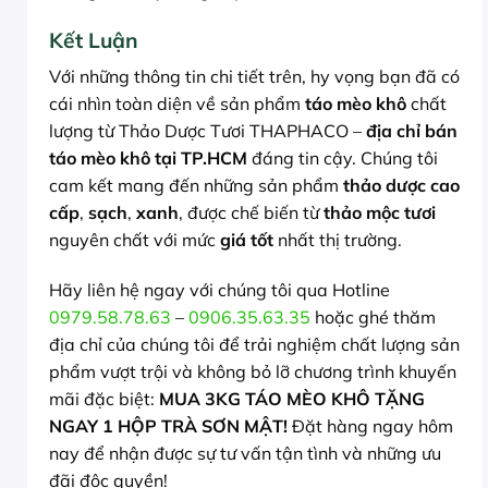
Kết Luận
Với những thông tin chi tiết trên, hy vọng bạn đã có
cái nhìn toàn diện về sản phẩm
táo mèo khô
chất
lượng từ Thảo Dược Tươi THAPHACO –
địa chỉ bán
táo mèo khô tại TP.HCM
đáng tin cậy. Chúng tôi
cam kết mang đến những sản phẩm
thảo dược cao
cấp
,
sạch
,
xanh
, được chế biến từ
thảo mộc tươi
nguyên chất với mức
giá tốt
nhất thị trường.
Hãy liên hệ ngay với chúng tôi qua Hotline
0979.58.78.63
–
0906.35.63.35
hoặc ghé thăm
địa chỉ của chúng tôi để trải nghiệm chất lượng sản
phẩm vượt trội và không bỏ lỡ chương trình khuyến
mãi đặc biệt:
MUA 3KG TÁO MÈO KHÔ TẶNG
NGAY 1 HỘP TRÀ SƠN MẬT!
Đặt hàng ngay hôm
nay để nhận được sự tư vấn tận tình và những ưu
đãi độc quyền!