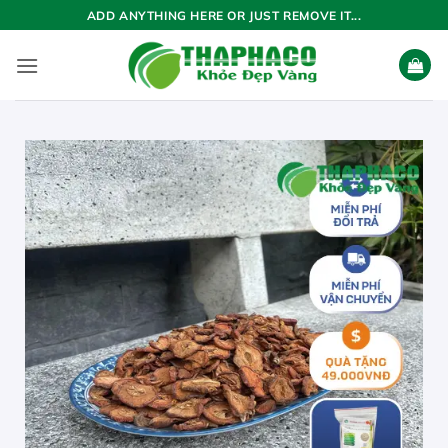
Bỏ
ADD ANYTHING HERE OR JUST REMOVE IT...
qua
nội
dung