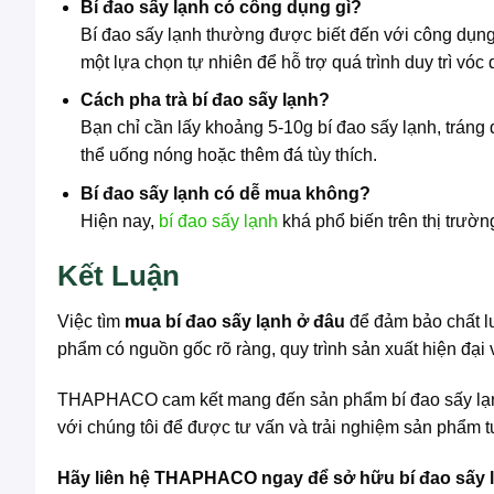
Bí đao sấy lạnh có công dụng gì?
Bí đao sấy lạnh thường được biết đến với công dụng 
một lựa chọn tự nhiên để hỗ trợ quá trình duy trì vóc
Cách pha trà bí đao sấy lạnh?
Bạn chỉ cần lấy khoảng 5-10g bí đao sấy lạnh, trán
thể uống nóng hoặc thêm đá tùy thích.
Bí đao sấy lạnh có dễ mua không?
Hiện nay,
bí đao sấy lạnh
khá phổ biến trên thị trườ
Kết Luận
Việc tìm
mua bí đao sấy lạnh ở đâu
để đảm bảo chất lư
phẩm có nguồn gốc rõ ràng, quy trình sản xuất hiện đại 
THAPHACO cam kết mang đến sản phẩm bí đao sấy lạnh c
với chúng tôi để được tư vấn và trải nghiệm sản phẩm 
Hãy liên hệ THAPHACO ngay để sở hữu bí đao sấy l