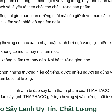
n phẩm có thông tin minh bạch về vùng trồng, quy trình canh t
ạch sẽ là yếu tố then chốt cho chất lượng sản phẩm.
ng chỉ giúp bảo toàn dưỡng chất mà còn giữ được màu sắc xanh
nh, kiểm soát nhiệt độ nghiêm ngặt.
g thường có màu xanh nhạt hoặc xanh hơi ngả vàng tự nhiên, k
 không có mùi lạ hay mùi ẩm mốc.
 không bị ẩm ướt hay dẻo. Khi bẻ thường giòn nhẹ.
họn những thương hiệu có tiếng, được nhiều người tin dùng v
cam kết chất lượng.
 đao sấy lạnh THAPHACO giữ trọn hương vị và dưỡng chất tự 
o Sấy Lạnh Uy Tín, Chất Lượng