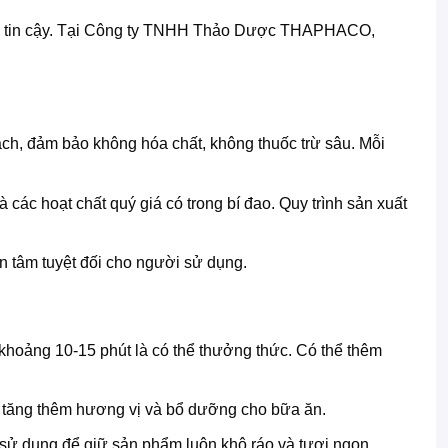
g tin cậy. Tại Công ty TNHH Thảo Dược THAPHACO,
, đảm bảo không hóa chất, không thuốc trừ sâu. Mỗi
 các hoạt chất quý giá có trong bí đao. Quy trình sản xuất
tâm tuyệt đối cho người sử dụng.
hoảng 10-15 phút là có thể thưởng thức. Có thể thêm
 tăng thêm hương vị và bổ dưỡng cho bữa ăn.
n sử dụng để giữ sản phẩm luôn khô ráo và tươi ngon.