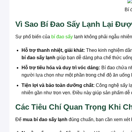
Bí 
Vì Sao Bí Đao Sấy Lạnh Lại Đ
Sự phổ biến của
bí đao sấy
lạnh không phải ngẫu nhiên
Hỗ trợ thanh nhiệt, giải khát:
Theo kinh nghiệm dân 
bí đao sấy lạnh
giúp bạn dễ dàng pha chế thức uống
Hỗ trợ tiêu hóa và duy trì vóc dáng:
Bí đao chứa nh
người lựa chọn như một phần trong chế độ ăn uống l
Tiện lợi và bảo toàn dưỡng chất:
Công nghệ sấy lạ
nhiên gần như trọn vẹn. Điều này giúp sản phẩm dễ 
Các Tiêu Chí Quan Trọng Khi C
Để
mua bí đao sấy lạnh
đúng chuẩn, bạn cần xem xét k