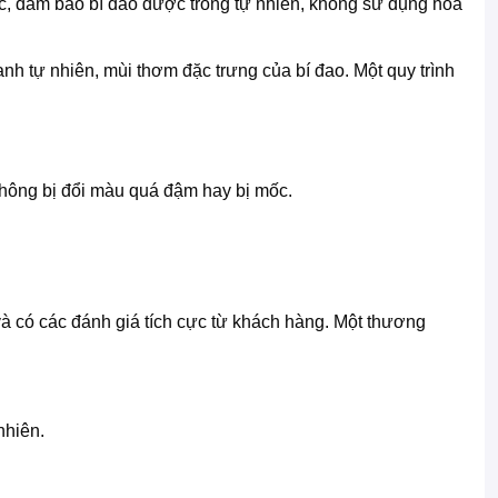
ác, đảm bảo bí đao được trồng tự nhiên, không sử dụng hóa
 tự nhiên, mùi thơm đặc trưng của bí đao. Một quy trình
hông bị đổi màu quá đậm hay bị mốc.
à có các đánh giá tích cực từ khách hàng. Một thương
nhiên.