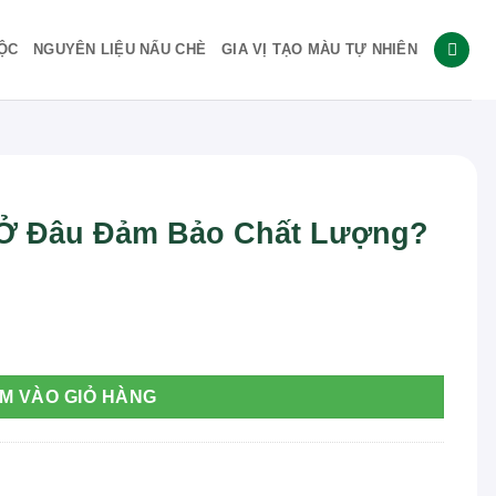
ỘC
NGUYÊN LIỆU NẤU CHÈ
GIA VỊ TẠO MÀU TỰ NHIÊN
 Ở Đâu Đảm Bảo Chất Lượng?
t Lượng? số lượng
M VÀO GIỎ HÀNG