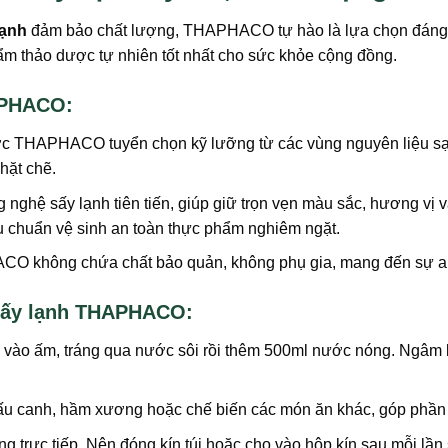
lạnh
đảm bảo chất lượng, THAPHACO tự hào là lựa chọn đán
m thảo dược tự nhiên tốt nhất cho sức khỏe cộng đồng.
HAPHACO:
c THAPHACO tuyển chọn kỹ lưỡng từ các vùng nguyên liệu sạch
hặt chẽ.
nghệ sấy lạnh tiên tiến, giúp giữ trọn vẹn màu sắc, hương vị và
êu chuẩn vệ sinh an toàn thực phẩm nghiêm ngặt.
O không chứa chất bảo quản, không phụ gia, mang đến sự an 
 sấy lạnh THAPHACO:
 vào ấm, tráng qua nước sôi rồi thêm 500ml nước nóng. Ngâm k
nấu canh, hầm xương hoặc chế biến các món ăn khác, góp phần
ng trực tiếp. Nên đóng kín túi hoặc cho vào hộp kín sau mỗi lầ