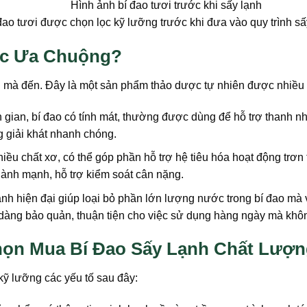
đao tươi được chọn lọc kỹ lưỡng trước khi đưa vào quy trình sấ
ược Ưa Chuộng?
 mà đến. Đây là một sản phẩm thảo dược tự nhiên được nhiều 
gian, bí đao có tính mát, thường được dùng để hỗ trợ thanh nh
 giải khát nhanh chóng.
iều chất xơ, có thể góp phần hỗ trợ hệ tiêu hóa hoạt động trơn
ành mạnh, hỗ trợ kiểm soát cân nặng.
nh hiện đại giúp loại bỏ phần lớn lượng nước trong bí đao mà
dàng bảo quản, thuận tiện cho việc sử dụng hàng ngày mà khôn
họn Mua Bí Đao Sấy Lạnh Chất Lượ
ỹ lưỡng các yếu tố sau đây: