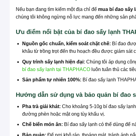
Nếu bạn đang tìm kiếm một địa chỉ để
mua bí đao sấy 
chúng tôi không ngừng nỗ lực mang đến những sản phẩ
Ưu điểm nổi bật của bí đao sấy lạnh T
Nguồn gốc chuẩn, kiểm soát chặt chẽ:
Bí đao đượ
khâu từ trồng trọt đến thu hoạch đều được giám sát c
Quy trình sấy lạnh hiện đại:
Chúng tôi áp dụng công 
bí đao sấy lạnh tại THAPHACO
luôn tuân thủ các ti
Sản phẩm tự nhiên 100%:
Bí đao sấy lạnh THAPHAC
Hướng dẫn sử dụng và bảo quản bí đao
Pha trà giải khát:
Cho khoảng 5-10g bí đao sấy lạnh
đường phèn hoặc mật ong tùy khẩu vị.
Chế biến món ăn:
Bí đao sấy lạnh có thể dùng để 
Bảo quản:
Để nơi khô ráo, thoáng mát, tránh ánh nắ