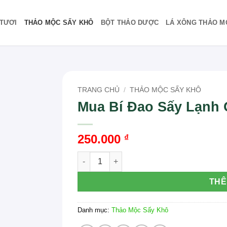
TƯƠI
THẢO MỘC SẤY KHÔ
BỘT THẢO DƯỢC
LÁ XÔNG THẢO M
TRANG CHỦ
/
THẢO MỘC SẤY KHÔ
Mua Bí Đao Sấy Lạnh
250.000
₫
Mua Bí Đao Sấy Lạnh Ở Đâu Đảm Bảo Chấ
THÊ
Danh mục:
Thảo Mộc Sấy Khô