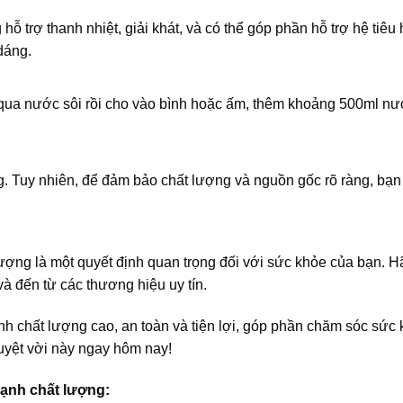
hỗ trợ thanh nhiệt, giải khát, và có thể góp phần hỗ trợ hệ t
 dáng.
g qua nước sôi rồi cho vào bình hoặc ấm, thêm khoảng 500ml n
ng. Tuy nhiên, để đảm bảo chất lượng và nguồn gốc rõ ràng, b
ợng là một quyết định quan trọng đối với sức khỏe của bạn. Hã
và đến từ các thương hiệu uy tín.
hất lượng cao, an toàn và tiện lợi, góp phần chăm sóc sức kh
tuyệt vời này ngay hôm nay!
ạnh chất lượng: