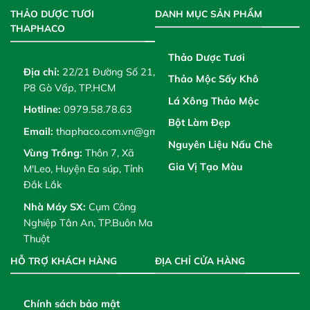
THẢO DƯỢC TƯƠI
DANH MỤC SẢN PHẨM
THAPHACO
Thảo Dược Tươi
Địa chỉ:
22/21 Đường Số 21,
Thảo Mộc Sấy Khô
P8 Gò Vấp, TP.HCM
Lá Xông Thảo Mộc
Hotline:
0979.58.78.63
Bột Làm Đẹp
Email:
thaphaco.com.vn@gmail.com
Nguyên Liệu Nấu Chè
Vùng Trồng:
Thôn 7, Xã
Gia Vị Tạo Màu
M'Leo, Huyện Ea súp, Tỉnh
Đắk Lắk
Nhà Máy SX:
Cụm Công
Nghiệp Tân An, TP.Buôn Ma
Thuột
HỖ TRỢ KHÁCH HÀNG
ĐỊA CHỈ CỬA HÀNG
Chính sách bảo mật