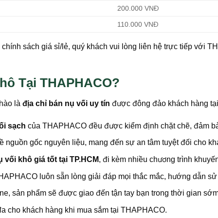
200.000 VNĐ
110.000 VNĐ
ặc chính sách giá sỉ/lẻ, quý khách vui lòng liên hệ trực tiếp vớ
 Khô Tại THAPHACO?
 hào là
địa chỉ bán nụ vối uy tín
được đông đảo khách hàng tại 
ối sạch
của THAPHACO đều được kiểm định chặt chẽ, đảm bảo
ề nguồn gốc nguyên liệu, mang đến sự an tâm tuyệt đối cho kh
ụ vối khô giá tốt tại TP.HCM
, đi kèm nhiều chương trình khuyế
APHACO luôn sẵn lòng giải đáp mọi thắc mắc, hướng dẫn sử d
ne, sản phẩm sẽ được giao đến tận tay bạn trong thời gian sớm
 đa cho khách hàng khi mua sắm tại THAPHACO.