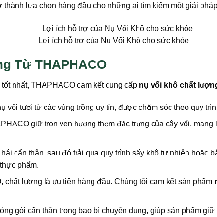
ở thành lựa chọn hàng đầu cho những ai tìm kiếm một giải phá
Lợi ích hỗ trợ của Nụ Vối Khô cho sức khỏe
ợng Từ THAPHACO
 tốt nhất, THAPHACO cam kết cung cấp
nụ vối khô chất lượn
 vối tươi từ các vùng trồng uy tín, được chăm sóc theo quy trì
CO giữ trọn vẹn hương thơm đặc trưng của cây vối, mang lại 
hái cẩn thận, sau đó trải qua quy trình sấy khô tự nhiên hoặc b
 thực phẩm.
hất lượng là ưu tiên hàng đầu. Chúng tôi cam kết sản phẩm
ng gói cẩn thận trong bao bì chuyên dụng, giúp sản phẩm giữ 