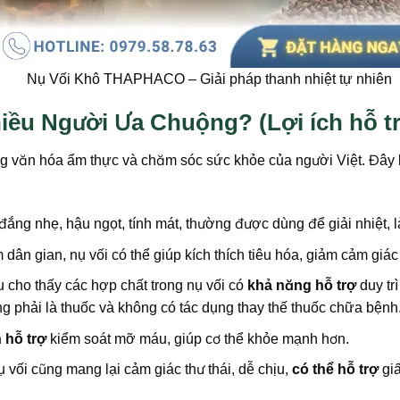
Nụ Vối Khô THAPHACO – Giải pháp thanh nhiệt tự nhiên
iều Người Ưa Chuộng? (Lợi ích hỗ t
ong văn hóa ẩm thực và chăm sóc sức khỏe của người Việt. Đây 
đắng nhẹ, hậu ngọt, tính mát, thường được dùng để giải nhiệt,
dân gian, nụ vối có thể giúp kích thích tiêu hóa, giảm cảm giác
 cho thấy các hợp chất trong nụ vối có
khả năng hỗ trợ
duy tr
g phải là thuốc và không có tác dụng thay thế thuốc chữa bệnh
 hỗ trợ
kiểm soát mỡ máu, giúp cơ thể khỏe mạnh hơn.
 vối cũng mang lại cảm giác thư thái, dễ chịu,
có thể hỗ trợ
giấ