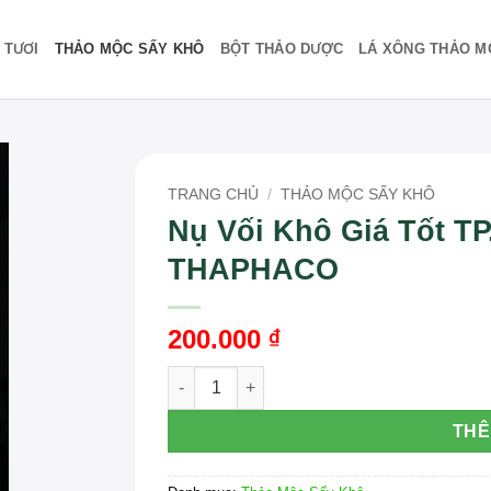
 TƯƠI
THẢO MỘC SẤY KHÔ
BỘT THẢO DƯỢC
LÁ XÔNG THẢO M
TRANG CHỦ
/
THẢO MỘC SẤY KHÔ
Nụ Vối Khô Giá Tốt TP
THAPHACO
200.000
₫
Nụ Vối Khô Giá Tốt TP.HCM: Địa Chỉ Mua 
THÊ