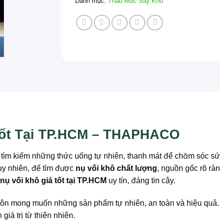
Danh mục:
Thảo Mộc Sấy Khô
Tốt Tại TP.HCM – THAPHACO
tìm kiếm những thức uống tự nhiên, thanh mát để chăm sóc sức k
uy nhiên, để tìm được
nụ vối khô chất lượng
, nguồn gốc rõ rà
nụ vối khô giá tốt tại TP.HCM
uy tín, đáng tin cậy.
n mong muốn những sản phẩm tự nhiên, an toàn và hiệu quả. 
giá trị từ thiên nhiên.