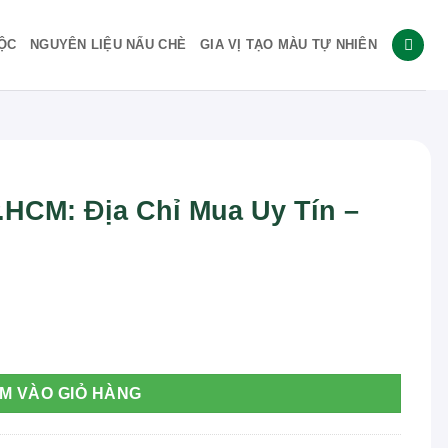
ỘC
NGUYÊN LIỆU NẤU CHÈ
GIA VỊ TẠO MÀU TỰ NHIÊN
.HCM: Địa Chỉ Mua Uy Tín –
Uy Tín - THAPHACO số lượng
M VÀO GIỎ HÀNG