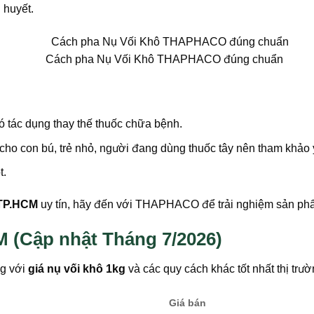
 huyết.
Cách pha Nụ Vối Khô THAPHACO đúng chuẩn
 tác dụng thay thế thuốc chữa bệnh.
ho con bú, trẻ nhỏ, người đang dùng thuốc tây nên tham khảo ý
t.
 TP.HCM
uy tín, hãy đến với THAPHACO để trải nghiệm sản phẩ
M (Cập nhật Tháng 7/2026)
g với
giá nụ vối khô 1kg
và các quy cách khác tốt nhất thị trư
Giá bán