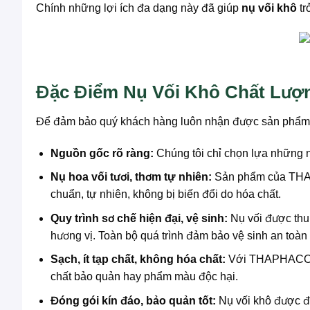
Chính những lợi ích đa dạng này đã giúp
nụ vối khô
tr
Đặc Điểm Nụ Vối Khô Chất Lư
Để đảm bảo quý khách hàng luôn nhận được sản phẩm
Nguồn gốc rõ ràng:
Chúng tôi chỉ chọn lựa những nụ
Nụ hoa vối tươi, thơm tự nhiên:
Sản phẩm của THAPHA
chuẩn, tự nhiên, không bị biến đổi do hóa chất.
Quy trình sơ chế hiện đại, vệ sinh:
Nụ vối được thu 
hương vị. Toàn bộ quá trình đảm bảo vệ sinh an toàn
Sạch, ít tạp chất, không hóa chất:
Với THAPHACO, c
chất bảo quản hay phẩm màu độc hại.
Đóng gói kín đáo, bảo quản tốt:
Nụ vối khô được đó