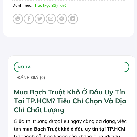
Danh mục:
Thảo Mộc Sấy Khô
MÔ TẢ
ĐÁNH GIÁ (0)
Mua Bạch Truật Khô Ở Đâu Uy Tín
Tại TP.HCM? Tiêu Chí Chọn Và Địa
Chỉ Chất Lượng
Giữa thị trường dược liệu ngày càng đa dạng, việc
tìm
mua Bạch Truật khô ở đâu uy tín tại TP.HCM
trở thành nỗi băn khoăn của không ít người tiêu