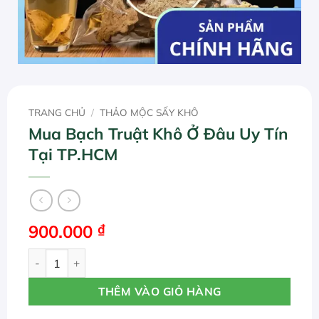
TRANG CHỦ
/
THẢO MỘC SẤY KHÔ
Mua Bạch Truật Khô Ở Đâu Uy Tín
Tại TP.HCM
900.000
₫
Mua Bạch Truật Khô Ở Đâu Uy Tín Tại TP.HCM số lượng
THÊM VÀO GIỎ HÀNG