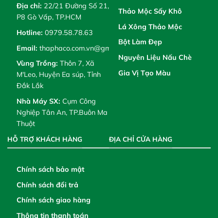
Địa chỉ:
22/21 Đường Số 21,
Thảo Mộc Sấy Khô
P8 Gò Vấp, TP.HCM
Lá Xông Thảo Mộc
Hotline:
0979.58.78.63
Bột Làm Đẹp
Email:
thaphaco.com.vn@gmail.com
Nguyên Liệu Nấu Chè
Vùng Trồng:
Thôn 7, Xã
Gia Vị Tạo Màu
M'Leo, Huyện Ea súp, Tỉnh
Đắk Lắk
Nhà Máy SX:
Cụm Công
Nghiệp Tân An, TP.Buôn Ma
Thuột
HỖ TRỢ KHÁCH HÀNG
ĐỊA CHỈ CỬA HÀNG
Chính sách bảo mật
Chính sách đổi trả
Chính sách giao hàng
Thông tin thanh toán