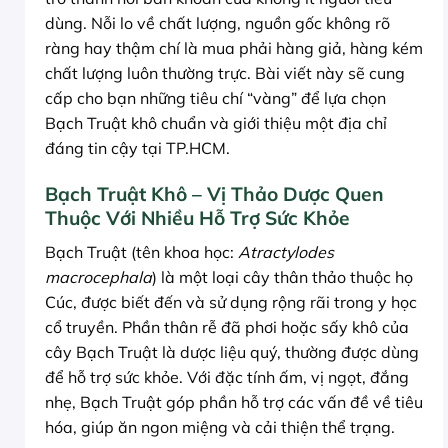
dùng. Nỗi lo về chất lượng, nguồn gốc không rõ
ràng hay thậm chí là mua phải hàng giả, hàng kém
chất lượng luôn thường trực. Bài viết này sẽ cung
cấp cho bạn những tiêu chí “vàng” để lựa chọn
Bạch Truật khô chuẩn và giới thiệu một địa chỉ
đáng tin cậy tại TP.HCM.
Bạch Truật Khô – Vị Thảo Dược Quen
Thuộc Với Nhiều Hỗ Trợ Sức Khỏe
Bạch Truật (tên khoa học:
Atractylodes
macrocephala
) là một loại cây thân thảo thuộc họ
Cúc, được biết đến và sử dụng rộng rãi trong y học
cổ truyền. Phần thân rễ đã phơi hoặc sấy khô của
cây Bạch Truật là dược liệu quý, thường được dùng
để hỗ trợ sức khỏe. Với đặc tính ấm, vị ngọt, đắng
nhẹ, Bạch Truật góp phần hỗ trợ các vấn đề về tiêu
hóa, giúp ăn ngon miệng và cải thiện thể trạng.