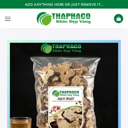
Bỏ
ADD ANYTHING HERE OR JUST REMOVE IT...
qua
nội
dung