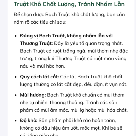
Truật Khô Chất Lượng, Tránh Nhầm Lẫn
Để chọn được Bạch Truật khô chất lượng, bạn cần
nắm rõ các tiêu chí sau:
Đúng vị Bạch Truật, không nhầm lẫn với
Thương Truật:
Đây là yếu tố quan trọng nhất.
Bạch Truật có ruột trắng ngà, mùi thơm nhẹ đặc
trưng, trong khi Thương Truật có ruột màu vàng
nâu và mùi hắc hơn.
Quy cách lát cắt:
Các lát Bạch Truật khô chất
lượng thường có lát cắt đẹp, đều đặn, ít vụn nát.
Mùi hương:
Bạch Truật khô chuẩn có mùi thơm
nhẹ tự nhiên, thoang thoảng. Tránh các sản
phẩm có mùi ẩm mốc, mùi lạ hoặc mùi hóa chất.
Độ khô:
Sản phẩm phải khô ráo hoàn toàn,
không có dấu hiệu ẩm ướt, mốc mọt. Khi bẻ sẽ
có tiếng giòn nhẹ.