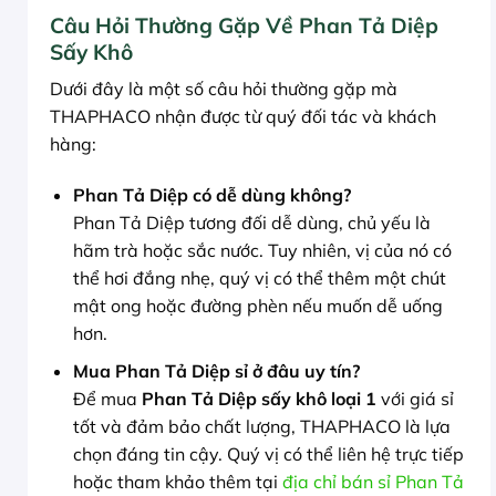
Câu Hỏi Thường Gặp Về Phan Tả Diệp
Sấy Khô
Dưới đây là một số câu hỏi thường gặp mà
THAPHACO nhận được từ quý đối tác và khách
hàng:
Phan Tả Diệp có dễ dùng không?
Phan Tả Diệp tương đối dễ dùng, chủ yếu là
hãm trà hoặc sắc nước. Tuy nhiên, vị của nó có
thể hơi đắng nhẹ, quý vị có thể thêm một chút
mật ong hoặc đường phèn nếu muốn dễ uống
hơn.
Mua Phan Tả Diệp sỉ ở đâu uy tín?
Để mua
Phan Tả Diệp sấy khô loại 1
với giá sỉ
tốt và đảm bảo chất lượng, THAPHACO là lựa
chọn đáng tin cậy. Quý vị có thể liên hệ trực tiếp
hoặc tham khảo thêm tại
địa chỉ bán sỉ Phan Tả