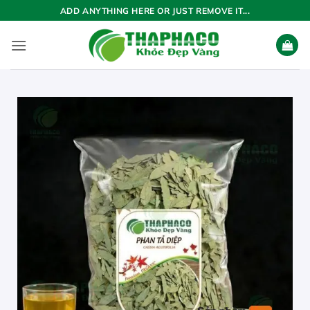
Bỏ
ADD ANYTHING HERE OR JUST REMOVE IT...
qua
nội
dung