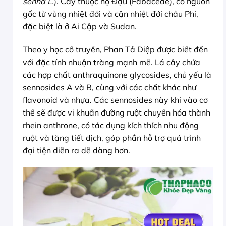
senna L.
). Cây thuộc họ Đậu (Fabaceae), có nguồn
gốc từ vùng nhiệt đới và cận nhiệt đới châu Phi,
đặc biệt là ở Ai Cập và Sudan.
Theo y học cổ truyền, Phan Tả Diệp được biết đến
với đặc tính nhuận tràng mạnh mẽ. Lá cây chứa
các hợp chất anthraquinone glycosides, chủ yếu là
sennosides A và B, cùng với các chất khác như
flavonoid và nhựa. Các sennosides này khi vào cơ
thể sẽ được vi khuẩn đường ruột chuyển hóa thành
rhein anthrone, có tác dụng kích thích nhu động
ruột và tăng tiết dịch, góp phần hỗ trợ quá trình
đại tiện diễn ra dễ dàng hơn.