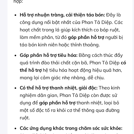
hợp:
Hỗ trợ nhuận tràng, cải thiện táo bón:
Đây là
công dụng nổi bật nhất của Phan Tả Diệp. Các
hoạt chất trong lá giúp kích thích co bóp ruột,
làm mềm phân, từ đó
góp phần hỗ trợ
người bị
táo bón kinh niên hoặc thỉnh thoảng.
Góp phần hỗ trợ tiêu hóa:
Bằng cách thúc đẩy
quá trình đào thải chất cặn bã, Phan Tả Diệp
có
thể hỗ trợ
hệ tiêu hóa hoạt động hiệu quả hơn,
mang lại cảm giác nhẹ nhàng, dễ chịu.
Có thể hỗ trợ thanh nhiệt, giải độc:
Theo kinh
nghiệm dân gian, Phan Tả Diệp còn được sử
dụng để
góp phần hỗ trợ
thanh nhiệt, loại bỏ
một số độc tố ra khỏi cơ thể thông qua đường
ruột.
Các ứng dụng khác trong chăm sóc sức khỏe: