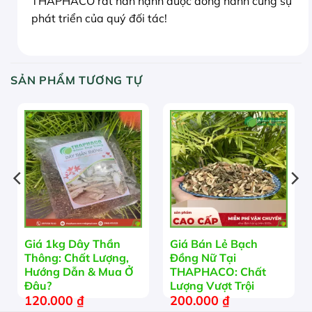
THAPHACO rất hân hạnh được đồng hành cùng sự
phát triển của quý đối tác!
SẢN PHẨM TƯƠNG TỰ
Giá 1kg Dây Thần
Giá Bán Lẻ Bạch
Thông: Chất Lượng,
Đồng Nữ Tại
Hướng Dẫn & Mua Ở
THAPHACO: Chất
Đâu?
Lượng Vượt Trội
120.000
₫
200.000
₫