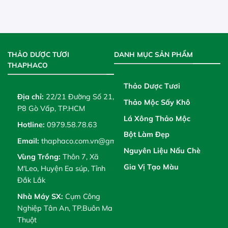
THẢO DƯỢC TƯƠI
DANH MỤC SẢN PHẨM
THAPHACO
Thảo Dược Tươi
Địa chỉ:
22/21 Đường Số 21,
Thảo Mộc Sấy Khô
P8 Gò Vấp, TP.HCM
Lá Xông Thảo Mộc
Hotline:
0979.58.78.63
Bột Làm Đẹp
Email:
thaphaco.com.vn@gmail.com
Nguyên Liệu Nấu Chè
Vùng Trồng:
Thôn 7, Xã
Gia Vị Tạo Màu
M'Leo, Huyện Ea súp, Tỉnh
Đắk Lắk
Nhà Máy SX:
Cụm Công
Nghiệp Tân An, TP.Buôn Ma
Thuột