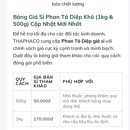
bảo chất lượng
Bảng Giá Sỉ Phan Tả Diệp Khô (1kg &
500g) Cập Nhật Mới Nhất
Để hỗ trợ tối đa cho các đối tác kinh doanh,
THAPHACO cung cấp
Phan Tả Diệp giá sỉ
với
chính sách giá cực kỳ cạnh tranh và minh bạch.
Dưới đây là bảng giá tham khảo cho các quy cách
đóng gói phổ biến:
GIÁ BÁN
QUY
SỈ THAM
PHÙ HỢP VỚI
CÁCH
KHẢO
Nhà thuốc, phòng khám quy
500g
90.000đ
mô nhỏ, khách hàng mua
dùng thử.
Khách sỉ, đại lý, nhà thuốc có
1kg
170.000đ
nhu cầu tiêu thụ ổn định.