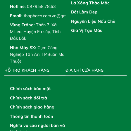
Lá Xông Thảo Mộc
Hotline:
0979.58.78.63
Bột Làm Đẹp
Email:
thaphaco.com.vn@gmail.com
Nguyên Liệu Nấu Chè
Vùng Trồng:
Thôn 7, Xã
Gia Vị Tạo Màu
M'Leo, Huyện Ea súp, Tỉnh
Đắk Lắk
Nhà Máy SX:
Cụm Công
Nghiệp Tân An, TP.Buôn Ma
Thuột
HỖ TRỢ KHÁCH HÀNG
ĐỊA CHỈ CỬA HÀNG
Chính sách bảo mật
Chính sách đổi trả
Chính sách giao hàng
Thông tin thanh toán
Nghĩa vụ của người bán và