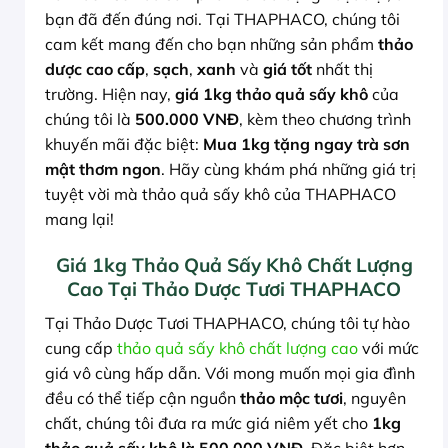
bạn đã đến đúng nơi. Tại THAPHACO, chúng tôi
cam kết mang đến cho bạn những sản phẩm
thảo
dược cao cấp
,
sạch
,
xanh
và
giá tốt
nhất thị
trường. Hiện nay,
giá 1kg thảo quả sấy khô
của
chúng tôi là
500.000 VNĐ
, kèm theo chương trình
khuyến mãi đặc biệt:
Mua 1kg tặng ngay trà sơn
mật thơm ngon
. Hãy cùng khám phá những giá trị
tuyệt vời mà thảo quả sấy khô của THAPHACO
mang lại!
Giá 1kg Thảo Quả Sấy Khô Chất Lượng
Cao Tại Thảo Dược Tươi THAPHACO
Tại Thảo Dược Tươi THAPHACO, chúng tôi tự hào
cung cấp
thảo quả sấy khô chất lượng cao
với mức
giá vô cùng hấp dẫn. Với mong muốn mọi gia đình
đều có thể tiếp cận nguồn
thảo mộc tươi
, nguyên
chất, chúng tôi đưa ra mức giá niêm yết cho
1kg
thảo quả sấy khô là 500.000 VNĐ
. Đặc biệt hơn,