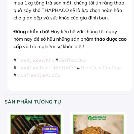
mua 1kg tặng trà sơn mật, chúng tôi tin rằng thảo
quả sấy khô THAPHACO sẽ là lựa chọn hoàn hảo
cho gian bếp và sức khỏe của gia đình bạn.
Đừng chần chừ!
Hãy liên hệ với chúng tôi ngay
hôm nay để sở hữu những sản phẩm
thảo dược cao
cấp
và trải nghiệm sự khác biệt!
#
ThaoQuaSayKho
#
GiaThaoQua
#
ThaoDuocTuoiTHAPHACO
#
ThaoDuocCaoCap
#
MuaThaoQuaO đâu
SẢN PHẨM TƯƠNG TỰ