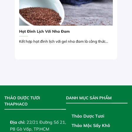
Hạt Đình Lịch Với Nha Đam
Kết hợp hạt đình lịch với gel nha đam là công thức...
THẢO DƯỢC TƯƠI
DANH MỤC SẢN PHẨM
THAPHACO
Thảo Dược Tươi
Địa chỉ:
22/21 Đường Số 21,
Thảo Mộc Sấy Khô
P8 Gò Vấp, TP.HCM