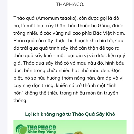
THAPHACO.
Thảo quả (Amomum tsaoko), còn được gọi là đò
ho, là một loại cây thân thảo thuộc họ Gừng, được
trồng nhiều ở các vùng núi cao phía Bắc Việt Nam.
Phần quả của cây được thu hoạch khi chín tới, sau
đó trải qua quá trình sấy khô cẩn thận để tạo ra
thảo quả sấy khô – một loại gia vị và dược liệu quý
giá. Thảo quả sấy khô có vỏ màu nâu đỏ, hình bầu
dục, bên trong chứa nhiều hạt nhỏ màu đen. Đặc
biệt, nó sở hữu hương thơm nồng nàn, ấm áp và vị
cay nhẹ đặc trưng, khiến nó trở thành một “linh
hồn” không thể thiếu trong nhiều món ăn truyền
thống.
Lợi ích không ngờ từ Thảo Quả Sấy Khô