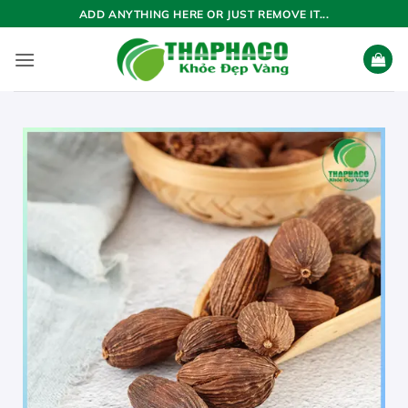
Bỏ
ADD ANYTHING HERE OR JUST REMOVE IT...
qua
nội
dung