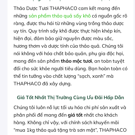
Thảo Dược Tươi THAPHACO cam kết mang đến
những
sản phẩm thảo quả sấy khô
có nguồn gốc rõ
ràng, được thu hái từ những vùng trồng thảo dược
uy tín. Quy trình sấy khô được thực hiện khép kín,
hiện đại, đảm bảo giữ nguyên được màu sắc,
hương thơm và dược tính của thảo quả. Chúng tôi
nói không với hóa chất bảo quản, phụ gia độc hại,
mang đến sản phẩm
thảo mộc tươi
, an toàn tuyệt
đối cho sức khỏe người tiêu dùng. Bạn hoàn toàn có
thể tin tưởng vào chất lượng “sạch, xanh” mà
THAPHACO đã xây dựng.
Giá Tốt Nhất Thị Trường Cùng Ưu Đãi Hấp Dẫn
Chúng tôi luôn nỗ lực tối ưu hóa chi phí sản xuất và
phân phối để mang đến
giá tốt
nhất cho khách
hàng. Không chỉ vậy, với chính sách khuyến mãi
“mua 1kg thảo quả tặng trà sơn mật”, THAPHACO