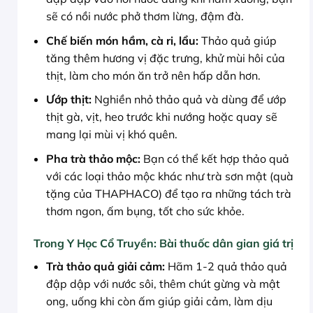
sẽ có nồi nước phở thơm lừng, đậm đà.
Chế biến món hầm, cà ri, lẩu:
Thảo quả giúp
tăng thêm hương vị đặc trưng, khử mùi hôi của
thịt, làm cho món ăn trở nên hấp dẫn hơn.
Ướp thịt:
Nghiền nhỏ thảo quả và dùng để ướp
thịt gà, vịt, heo trước khi nướng hoặc quay sẽ
mang lại mùi vị khó quên.
Pha trà thảo mộc:
Bạn có thể kết hợp thảo quả
với các loại thảo mộc khác như trà sơn mật (quà
tặng của THAPHACO) để tạo ra những tách trà
thơm ngon, ấm bụng, tốt cho sức khỏe.
Trong Y Học Cổ Truyền: Bài thuốc dân gian giá trị
Trà thảo quả giải cảm:
Hãm 1-2 quả thảo quả
đập dập với nước sôi, thêm chút gừng và mật
ong, uống khi còn ấm giúp giải cảm, làm dịu