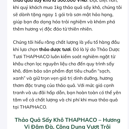
khi quý khách mua 1kg thảo quả sấy khô, chúng tôi
sẽ dành tặng ngay 1 gói trà sơn mật hảo hạng,
giúp bạn đa dạng hóa trải nghiệm và khám phá
thêm hương vị độc đáo từ thiên nhiên.
Chúng tôi hiểu rằng chất lượng là yếu tố hàng đầu
khi lựa chọn
thảo dược tươi
. Đó là lý do Thảo Dược
Tươi THAPHACO luôn kiểm soát nghiêm ngặt từ
khâu chọn lọc nguyên liệu cho đến quy trình sấy
khô, đảm bảo sản phẩm đạt tiêu chuẩn “sạch,
xanh” và giữ trọn vẹn giá trị dinh dưỡng, hương
thơm đặc trưng của thảo quả. Với mức giá cạnh
tranh và ưu đãi hấp dẫn, bạn hoàn toàn có thể yên
tâm về cả chất lượng và chi phí khi mua thảo quả
tại THAPHACO.
Thảo Quả Sấy Khô THAPHACO – Hương
Vị Đậm Đà, Công Dụng Vượt Trội