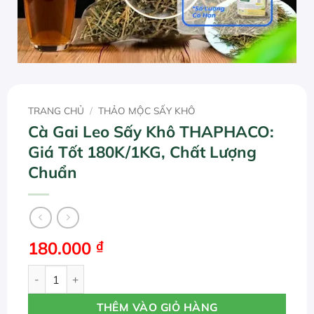
TRANG CHỦ
/
THẢO MỘC SẤY KHÔ
Cà Gai Leo Sấy Khô THAPHACO:
Giá Tốt 180K/1KG, Chất Lượng
Chuẩn
180.000
₫
Cà Gai Leo Sấy Khô THAPHACO: Giá Tốt 180K/1KG, Chất 
THÊM VÀO GIỎ HÀNG