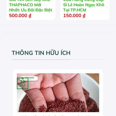
THAPHACO Mới
Sỉ Lẻ Hoàn Ngọc Khô
Nhất: Ưu Đãi Đặc Biệt
Tại TP.HCM
500.000
₫
150.000
₫
THÔNG TIN HỮU ÍCH
30
Th7