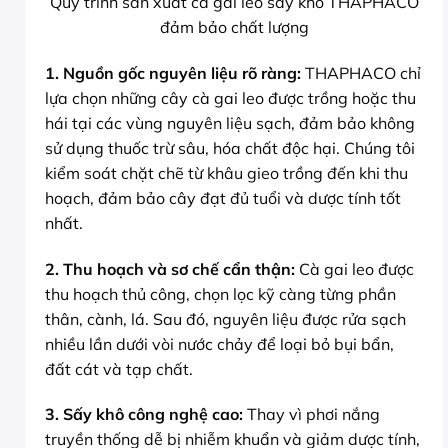
Quy trình sản xuất cà gai leo sấy khô THAPHACO
đảm bảo chất lượng
1. Nguồn gốc nguyên liệu rõ ràng:
THAPHACO chỉ
lựa chọn những cây cà gai leo được trồng hoặc thu
hái tại các vùng nguyên liệu sạch, đảm bảo không
sử dụng thuốc trừ sâu, hóa chất độc hại. Chúng tôi
kiểm soát chặt chẽ từ khâu gieo trồng đến khi thu
hoạch, đảm bảo cây đạt đủ tuổi và dược tính tốt
nhất.
2. Thu hoạch và sơ chế cẩn thận:
Cà gai leo được
thu hoạch thủ công, chọn lọc kỹ càng từng phần
thân, cành, lá. Sau đó, nguyên liệu được rửa sạch
nhiều lần dưới vòi nước chảy để loại bỏ bụi bẩn,
đất cát và tạp chất.
3. Sấy khô công nghệ cao:
Thay vì phơi nắng
truyền thống dễ bị nhiễm khuẩn và giảm dược tính,