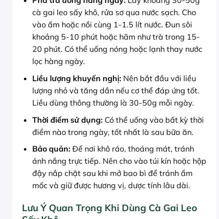
Pha trà uống hàng ngày:
Lấy khoảng 30-50g
cà gai leo sấy khô, rửa sơ qua nước sạch. Cho
vào ấm hoặc nồi cùng 1-1.5 lít nước. Đun sôi
khoảng 5-10 phút hoặc hãm như trà trong 15-
20 phút. Có thể uống nóng hoặc lạnh thay nước
lọc hàng ngày.
Liều lượng khuyến nghị:
Nên bắt đầu với liều
lượng nhỏ và tăng dần nếu cơ thể đáp ứng tốt.
Liều dùng thông thường là 30-50g mỗi ngày.
Thời điểm sử dụng:
Có thể uống vào bất kỳ thời
điểm nào trong ngày, tốt nhất là sau bữa ăn.
Bảo quản:
Để nơi khô ráo, thoáng mát, tránh
ánh nắng trực tiếp. Nên cho vào túi kín hoặc hộp
đậy nắp chặt sau khi mở bao bì để tránh ẩm
mốc và giữ được hương vị, dược tính lâu dài.
Lưu Ý Quan Trọng Khi Dùng Cà Gai Leo