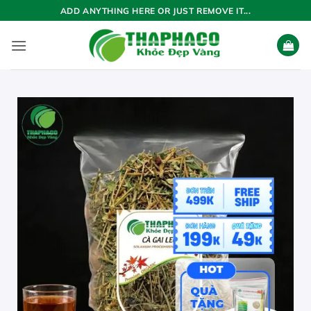
Bỏ
ADD ANYTHING HERE OR JUST REMOVE IT...
qua
nội
dung