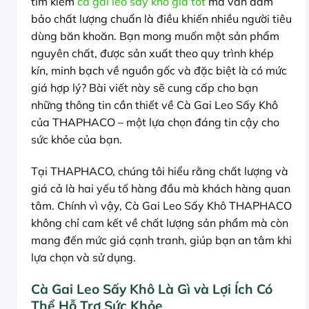
tìm kiếm
cà gai leo sấy khô giá tốt
mà vẫn đảm
bảo chất lượng chuẩn là điều khiến nhiều người tiêu
dùng băn khoăn. Bạn mong muốn một sản phẩm
nguyên chất, được sản xuất theo quy trình khép
kín, minh bạch về nguồn gốc và đặc biệt là có mức
giá hợp lý? Bài viết này sẽ cung cấp cho bạn
những thông tin cần thiết về Cà Gai Leo Sấy Khô
của THAPHACO – một lựa chọn đáng tin cậy cho
sức khỏe của bạn.
Tại THAPHACO, chúng tôi hiểu rằng chất lượng và
giá cả là hai yếu tố hàng đầu mà khách hàng quan
tâm. Chính vì vậy, Cà Gai Leo Sấy Khô THAPHACO
không chỉ cam kết về chất lượng sản phẩm mà còn
mang đến mức giá cạnh tranh, giúp bạn an tâm khi
lựa chọn và sử dụng.
Cà Gai Leo Sấy Khô Là Gì và Lợi Ích Có
Thể Hỗ Trợ Sức Khỏe