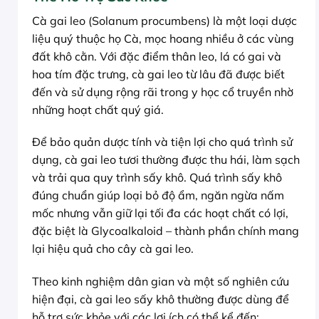
Cà gai leo (Solanum procumbens) là một loại dược
liệu quý thuộc họ Cà, mọc hoang nhiều ở các vùng
đất khô cằn. Với đặc điểm thân leo, lá có gai và
hoa tím đặc trưng, cà gai leo từ lâu đã được biết
đến và sử dụng rộng rãi trong y học cổ truyền nhờ
những hoạt chất quý giá.
Để bảo quản dược tính và tiện lợi cho quá trình sử
dụng, cà gai leo tươi thường được thu hái, làm sạch
và trải qua quy trình sấy khô. Quá trình sấy khô
đúng chuẩn giúp loại bỏ độ ẩm, ngăn ngừa nấm
mốc nhưng vẫn giữ lại tối đa các hoạt chất có lợi,
đặc biệt là Glycoalkaloid – thành phần chính mang
lại hiệu quả cho cây cà gai leo.
Theo kinh nghiệm dân gian và một số nghiên cứu
hiện đại, cà gai leo sấy khô thường được dùng để
hỗ trợ sức khỏe với các lợi ích có thể kể đến: