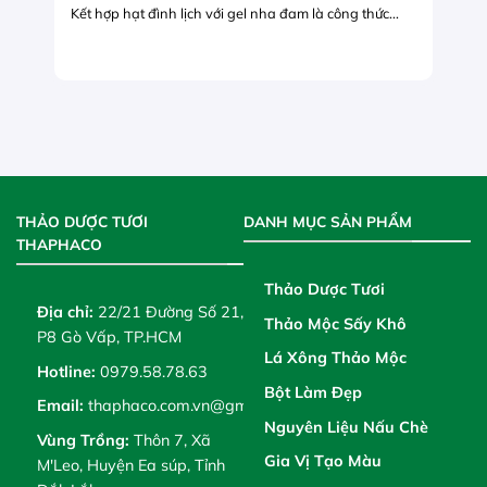
Kết hợp hạt đình lịch với gel nha đam là công thức...
THẢO DƯỢC TƯƠI
DANH MỤC SẢN PHẨM
THAPHACO
Thảo Dược Tươi
Địa chỉ:
22/21 Đường Số 21,
Thảo Mộc Sấy Khô
P8 Gò Vấp, TP.HCM
Lá Xông Thảo Mộc
Hotline:
0979.58.78.63
Bột Làm Đẹp
Email:
thaphaco.com.vn@gmail.com
Nguyên Liệu Nấu Chè
Vùng Trồng:
Thôn 7, Xã
Gia Vị Tạo Màu
M'Leo, Huyện Ea súp, Tỉnh