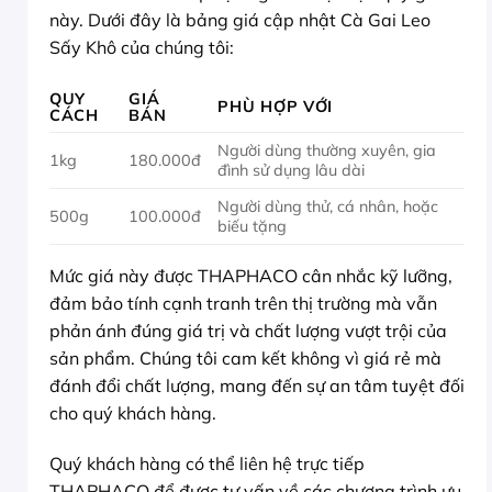
này. Dưới đây là bảng giá cập nhật Cà Gai Leo
Sấy Khô của chúng tôi:
QUY
GIÁ
PHÙ HỢP VỚI
CÁCH
BÁN
Người dùng thường xuyên, gia
1kg
180.000đ
đình sử dụng lâu dài
Người dùng thử, cá nhân, hoặc
500g
100.000đ
biếu tặng
Mức giá này được THAPHACO cân nhắc kỹ lưỡng,
đảm bảo tính cạnh tranh trên thị trường mà vẫn
phản ánh đúng giá trị và chất lượng vượt trội của
sản phẩm. Chúng tôi cam kết không vì giá rẻ mà
đánh đổi chất lượng, mang đến sự an tâm tuyệt đối
cho quý khách hàng.
Quý khách hàng có thể liên hệ trực tiếp
THAPHACO để được tư vấn về các chương trình ưu