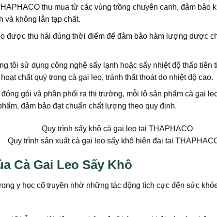
HAPHACO thu mua từ các vùng trồng chuyên canh, đảm bảo khô
 và không lẫn tạp chất.
o được thu hái đúng thời điểm để đảm bảo hàm lượng dược chất 
tôi sử dụng công nghệ sấy lạnh hoặc sấy nhiệt độ thấp tiên 
hoạt chất quý trong cà gai leo, tránh thất thoát do nhiệt độ cao.
đóng gói và phân phối ra thị trường, mỗi lô sản phẩm cà gai l
c phẩm, đảm bảo đạt chuẩn chất lượng theo quy định.
Quy trình sản xuất cà gai leo sấy khô hiện đại tại THAPHAC
a Cà Gai Leo Sấy Khô
 trong y học cổ truyền nhờ những tác động tích cực đến sức khỏ