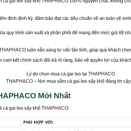
cà gai leo sấy khô THAPHACO 100% nguyên chất, không chứa b
 định định kỳ, đảm bảo đạt các tiêu chuẩn về an toàn vệ sin
 quy trình sản xuất và phân phối để mang đến mức giá tốt nh
THAPHACO luôn sẵn sàng tư vấn tận tình, giúp quý khách chọn
i cam kết chính sách đổi trả rõ ràng, bảo vệ quyền lợi của k
THAPHACO – Nơi mua sắm cà gai leo sấy khô đáng tin cậy
 THAPHACO Mới Nhất
giá cà gai leo sấy khô THAPHACO:
PHÙ HỢP VỚI