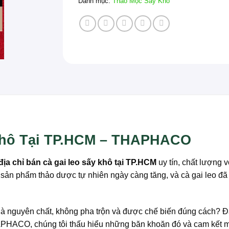
Danh mục:
Thảo Mộc Sấy Khô
 Khô Tại TP.HCM – THAPHACO
địa chỉ bán cà gai leo sấy khô tại TP.HCM
uy tín, chất lượng 
ản phẩm thảo dược tự nhiên ngày càng tăng, và cà gai leo đã 
à nguyên chất, không pha trộn và được chế biến đúng cách? Đâ
THAPHACO, chúng tôi thấu hiểu những băn khoăn đó và cam kết 