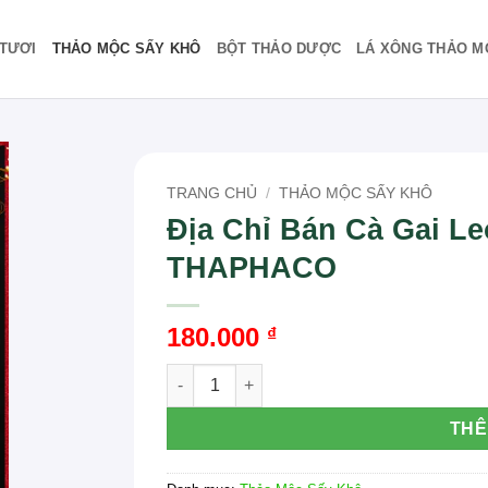
TƯƠI
THẢO MỘC SẤY KHÔ
BỘT THẢO DƯỢC
LÁ XÔNG THẢO M
TRANG CHỦ
/
THẢO MỘC SẤY KHÔ
Địa Chỉ Bán Cà Gai L
THAPHACO
180.000
₫
Địa Chỉ Bán Cà Gai Leo Sấy Khô Tại TP.
THÊ