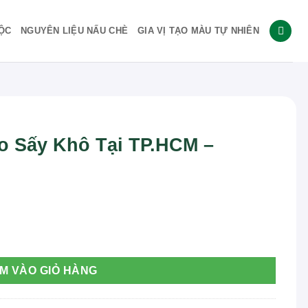
ỘC
NGUYÊN LIỆU NẤU CHÈ
GIA VỊ TẠO MÀU TỰ NHIÊN
eo Sấy Khô Tại TP.HCM –
HCM – THAPHACO số lượng
M VÀO GIỎ HÀNG