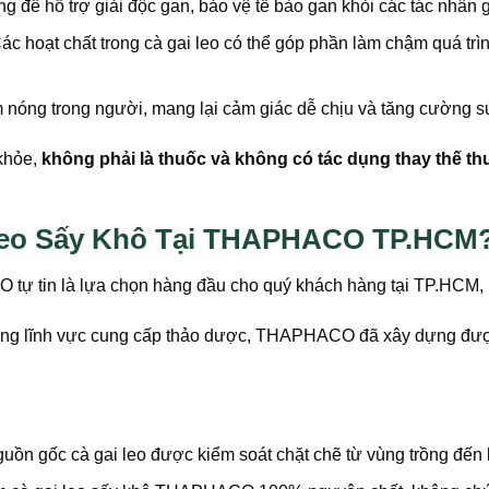
 để hỗ trợ giải độc gan, bảo vệ tế bào gan khỏi các tác nhân g
ác hoạt chất trong cà gai leo có thể góp phần làm chậm quá trì
m nóng trong người, mang lại cảm giác dễ chịu và tăng cường s
 khỏe,
không phải là thuốc và không có tác dụng thay thế t
 Leo Sấy Khô Tại THAPHACO TP.HCM
tự tin là lựa chọn hàng đầu cho quý khách hàng tại TP.HCM, 
ong lĩnh vực cung cấp thảo dược, THAPHACO đã xây dựng đượ
ồn gốc cà gai leo được kiểm soát chặt chẽ từ vùng trồng đến 