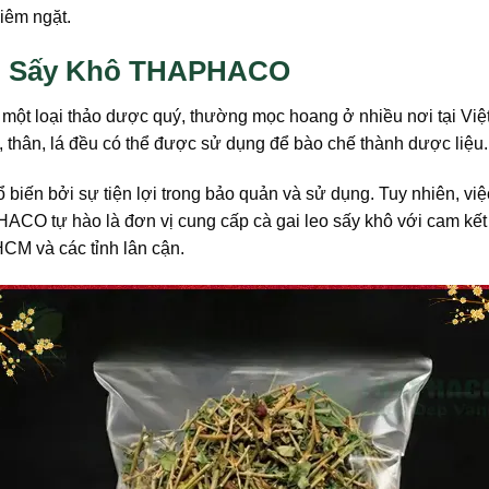
iêm ngặt.
eo Sấy Khô THAPHACO
à một loại thảo dược quý, thường mọc hoang ở nhiều nơi tại Việt
, thân, lá đều có thể được sử dụng để bào chế thành dược liệu.
 biến bởi sự tiện lợi trong bảo quản và sử dụng. Tuy nhiên, vi
CO tự hào là đơn vị cung cấp cà gai leo sấy khô với cam kết 
HCM và các tỉnh lân cận.