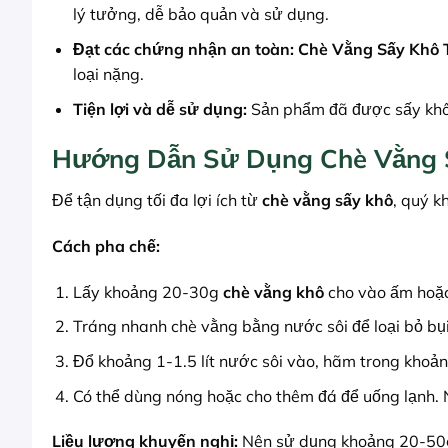
lý tưởng, dễ bảo quản và sử dụng.
Đạt các chứng nhận an toàn:
Chè Vằng Sấy Kh
loại nặng.
Tiện lợi và dễ sử dụng:
Sản phẩm đã được sấy khô v
Hướng Dẫn Sử Dụng Chè Vằng
Để tận dụng tối đa lợi ích từ
chè vằng sấy khô
, quý k
Cách pha chế:
Lấy khoảng 20-30g
chè vằng khô
cho vào ấm hoặc 
Tráng nhanh chè vằng bằng nước sôi để loại bỏ b
Đổ khoảng 1-1.5 lít nước sôi vào, hãm trong khoả
Có thể dùng nóng hoặc cho thêm đá để uống lạnh.
Liều lượng khuyến nghị:
Nên sử dụng khoảng 20-5