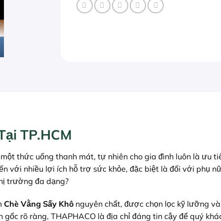
 Tại TP.HCM
một thức uống thanh mát, tự nhiên cho gia đình luôn là ưu t
ến với nhiều lợi ích hỗ trợ sức khỏe, đặc biệt là đối với ph
thị trường đa dạng?
m
Chè Vằng Sấy Khô
nguyên chất, được chọn lọc kỹ lưỡng và 
n gốc rõ ràng, THAPHACO là địa chỉ đáng tin cậy để quý khá