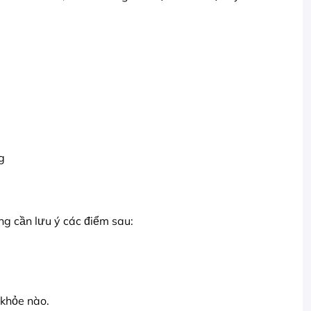
g
g cần lưu ý các điểm sau:
 khỏe nào.