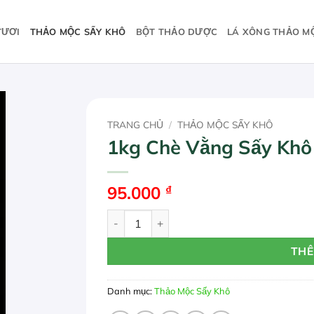
TƯƠI
THẢO MỘC SẤY KHÔ
BỘT THẢO DƯỢC
LÁ XÔNG THẢO M
TRANG CHỦ
/
THẢO MỘC SẤY KHÔ
1kg Chè Vằng Sấy Khô
95.000
₫
1kg Chè Vằng Sấy Khô Giá Rẻ Tại TP.HCM
THÊ
Danh mục:
Thảo Mộc Sấy Khô