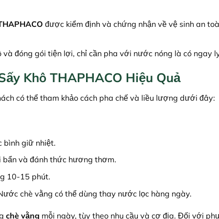
ô THAPHACO
được kiểm định và chứng nhận về vệ sinh an toà
à đóng gói tiện lợi, chỉ cần pha với nước nóng là có ngay l
 Sấy Khô THAPHACO Hiệu Quả
hách có thể tham khảo cách pha chế và liều lượng dưới đây:
bình giữ nhiệt.
ụi bẩn và đánh thức hương thơm.
ng 10-15 phút.
 Nước chè vằng có thể dùng thay nước lọc hàng ngày.
0g
chè vằng
mỗi ngày, tùy theo nhu cầu và cơ địa. Đối với phụ