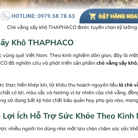
Chè vằng sấy khô THAPHACO được tuyển chọn kỹ lưỡng
 Sấy Khô THAPHACO
ác vùng quê Việt Nam. Theo kinh nghiệm dân gian, đây là một
ACO đã nghiên cứu và phát triển sản phẩm
chè vằng sấy khô
c thực hiện khép kín, từ khâu thu hoạch nguyên liệu
lá chè 
ạt chất có lợi, màu sắc và hương vị tự nhiên của chè vằng, 
ông sử dụng bất kỳ hóa chất bảo quản hay phụ gia nào, mang
Lợi Ích Hỗ Trợ Sức Khỏe Theo Kinh
c nhiều người tin dùng như một lựa chọn chăm sóc sức khỏe