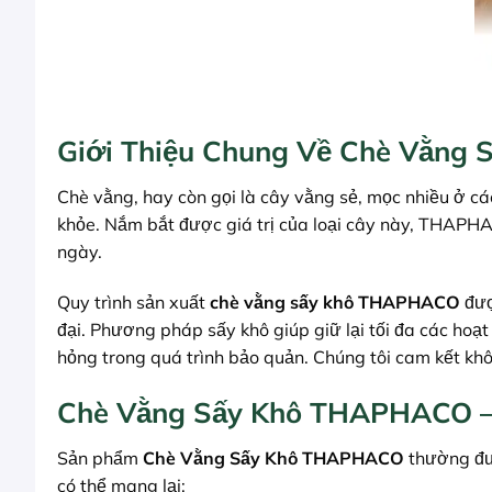
Giới Thiệu Chung Về Chè Vằng
Chè vằng, hay còn gọi là cây vằng sẻ, mọc nhiều ở c
khỏe. Nắm bắt được giá trị của loại cây này, THAPH
ngày.
Quy trình sản xuất
chè vằng sấy khô THAPHACO
đượ
đại. Phương pháp sấy khô giúp giữ lại tối đa các ho
hỏng trong quá trình bảo quản. Chúng tôi cam kết kh
Chè Vằng Sấy Khô THAPHACO – 
Sản phẩm
Chè Vằng Sấy Khô THAPHACO
thường đượ
có thể mang lại: