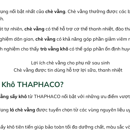
ụng nổi bật nhất của
chè vằng
. Chè vằng thường được các b
h.
t tự nhiên,
chè vằng
có thể hỗ trợ cơ thể thanh nhiệt, đào t
ghiệm dân gian,
chè vằng
có khả năng góp phần giảm viêm nh
nh nghiệm cho thấy
trà vằng khô
có thể góp phần ổn định huy
Chè vằng được tin dùng hỗ trợ lợi sữa, thanh nhiệt
ấy Khô THAPHACO?
vằng sấy khô
từ THAPHACO nổi bật với những ưu điểm vượt 
 dụng
lá chè vằng
được tuyển chọn từ các vùng nguyên liệu uy
y khô tiên tiến giúp bảo toàn tối đa dưỡng chất, màu sắc v