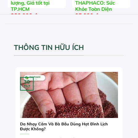
lượng, Giá tốt tại
THAPHACO: Sức
TP.HCM
Khỏe Toàn Diện
230.000
₫
95.000
₫
THÔNG TIN HỮU ÍCH
30
Th7
Da Nhạy Cảm Và Bà Bầu Dùng Hạt Đình Lịch
Được Không?