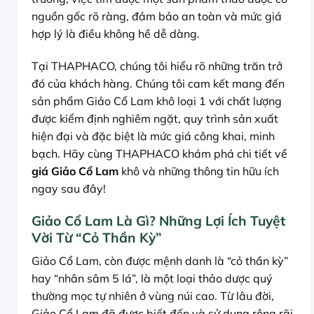
nguồn gốc rõ ràng, đảm bảo an toàn và mức giá
hợp lý là điều không hề dễ dàng.
Tại THAPHACO, chúng tôi hiểu rõ những trăn trở
đó của khách hàng. Chúng tôi cam kết mang đến
sản phẩm Giảo Cổ Lam khô loại 1 với chất lượng
được kiểm định nghiêm ngặt, quy trình sản xuất
hiện đại và đặc biệt là mức giá công khai, minh
bạch. Hãy cùng THAPHACO khám phá chi tiết về
giá Giảo Cổ Lam
khô và những thông tin hữu ích
ngay sau đây!
Giảo Cổ Lam Là Gì? Những Lợi Ích Tuyệt
Vời Từ “Cỏ Thần Kỳ”
Giảo Cổ Lam, còn được mệnh danh là “cỏ thần kỳ”
hay “nhân sâm 5 lá”, là một loại thảo dược quý
thường mọc tự nhiên ở vùng núi cao. Từ lâu đời,
Giảo Cổ Lam đã được biết đến và sử dụng rộng rãi