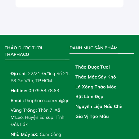
THẢO DƯỢC TƯƠI
DANH MỤC SẢN PHẨM
THAPHACO
Thảo Dược Tươi
Địa chỉ:
22/21 Đường Số 21,
Thảo Mộc Sấy Khô
P8 Gò Vấp, TP.HCM
Lá Xông Thảo Mộc
Hotline:
0979.58.78.63
Bột Làm Đẹp
Email:
thaphaco.com.vn@gmail.com
Nguyên Liệu Nấu Chè
Vùng Trồng:
Thôn 7, Xã
Gia Vị Tạo Màu
M'Leo, Huyện Ea súp, Tỉnh
Đắk Lắk
Nhà Máy SX:
Cụm Công