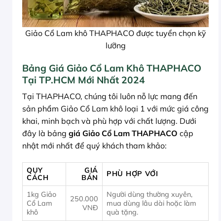
Giảo Cổ Lam khô THAPHACO được tuyển chọn kỹ
lưỡng
Bảng Giá Giảo Cổ Lam Khô THAPHACO
Tại TP.HCM Mới Nhất 2024
Tại THAPHACO, chúng tôi luôn nỗ lực mang đến
sản phẩm Giảo Cổ Lam khô loại 1 với mức giá công
khai, minh bạch và phù hợp với chất lượng. Dưới
đây là bảng
giá Giảo Cổ Lam THAPHACO
cập
nhật mới nhất để quý khách tham khảo:
QUY
GIÁ
PHÙ HỢP VỚI
CÁCH
BÁN
1kg Giảo
Người dùng thường xuyên,
250.000
Cổ Lam
mua dùng lâu dài hoặc làm
VNĐ
khô
quà tặng.