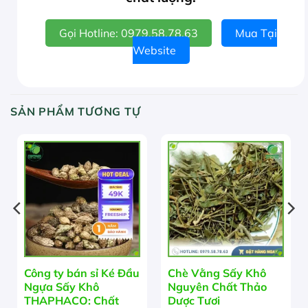
Gọi Hotline: 0979.58.78.63
Mua Tại
Website
SẢN PHẨM TƯƠNG TỰ
Công ty bán sỉ Ké Đầu
Chè Vằng Sấy Khô
Ngựa Sấy Khô
Nguyên Chất Thảo
THAPHACO: Chất
Dược Tươi