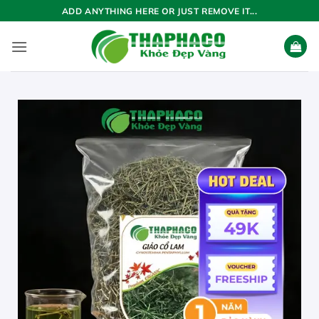
Bỏ
ADD ANYTHING HERE OR JUST REMOVE IT...
qua
nội
dung