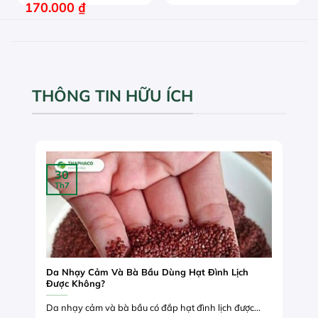
170.000
₫
THÔNG TIN HỮU ÍCH
30
Th7
Da Nhạy Cảm Và Bà Bầu Dùng Hạt Đình Lịch
Được Không?
Da nhạy cảm và bà bầu có đắp hạt đình lịch được...