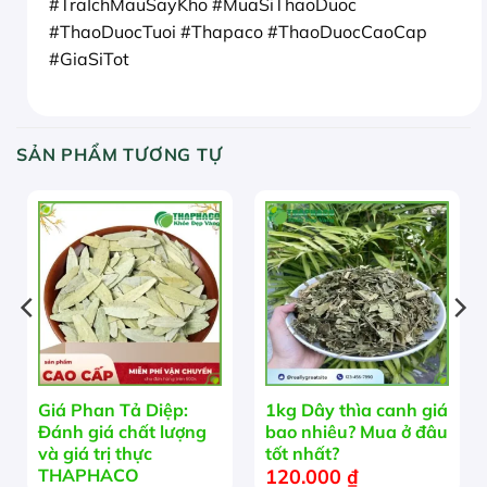
#TraIchMauSayKho #MuaSiThaoDuoc
#ThaoDuocTuoi #Thapaco #ThaoDuocCaoCap
#GiaSiTot
SẢN PHẨM TƯƠNG TỰ
Giá Phan Tả Diệp:
1kg Dây thìa canh giá
Đánh giá chất lượng
bao nhiêu? Mua ở đâu
và giá trị thực
tốt nhất?
120.000
₫
THAPHACO