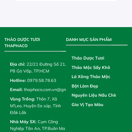
THẢO DƯỢC TƯƠI
DANH MỤC SẢN PHẨM
THAPHACO
Thảo Dược Tươi
Địa chỉ:
22/21 Đường Số 21,
Thảo Mộc Sấy Khô
P8 Gò Vấp, TP.HCM
Lá Xông Thảo Mộc
Hotline:
0979.58.78.63
Bột Làm Đẹp
Email:
thaphaco.com.vn@gmail.com
Nguyên Liệu Nấu Chè
Vùng Trồng:
Thôn 7, Xã
Gia Vị Tạo Màu
M'Leo, Huyện Ea súp, Tỉnh
Đắk Lắk
Nhà Máy SX:
Cụm Công
Nghiệp Tân An, TP.Buôn Ma