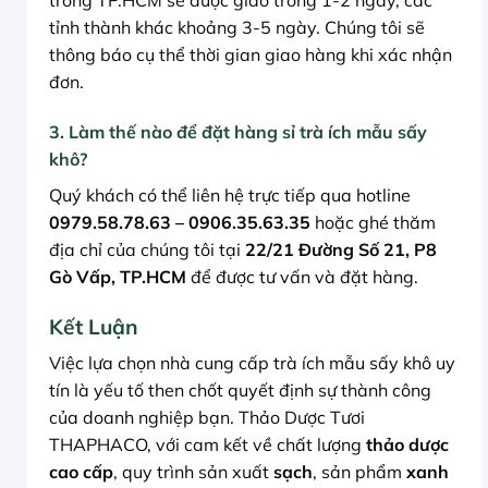
trong TP.HCM sẽ được giao trong 1-2 ngày, các
tỉnh thành khác khoảng 3-5 ngày. Chúng tôi sẽ
thông báo cụ thể thời gian giao hàng khi xác nhận
đơn.
3. Làm thế nào để đặt hàng sỉ trà ích mẫu sấy
khô?
Quý khách có thể liên hệ trực tiếp qua hotline
0979.58.78.63 – 0906.35.63.35
hoặc ghé thăm
địa chỉ của chúng tôi tại
22/21 Đường Số 21, P8
Gò Vấp, TP.HCM
để được tư vấn và đặt hàng.
Kết Luận
Việc lựa chọn nhà cung cấp trà ích mẫu sấy khô uy
tín là yếu tố then chốt quyết định sự thành công
của doanh nghiệp bạn. Thảo Dược Tươi
THAPHACO, với cam kết về chất lượng
thảo dược
cao cấp
, quy trình sản xuất
sạch
, sản phẩm
xanh