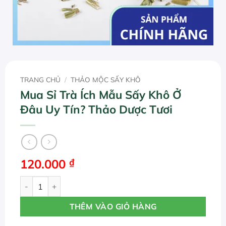
TRANG CHỦ
/
THẢO MỘC SẤY KHÔ
Mua Sỉ Trà Ích Mẫu Sấy Khô Ở
Đâu Uy Tín? Thảo Dược Tươi
120.000
₫
Mua Sỉ Trà Ích Mẫu Sấy Khô Ở Đâu Uy Tín? Thảo Dược Tươ
THÊM VÀO GIỎ HÀNG