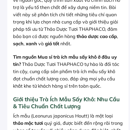
về nguồn gốc, quy trình sản xuất và chính sách hỗ
trợ là yếu tố then chốt để xây dựng niềm tin. Bài
viết này sẽ phân tích chi tiết những tiêu chí quan
trọng khi lựa chọn nhà cung cấp và giới thiệu giải
pháp tối ưu từ Thảo Dược Tươi THAPHACO, đảm
bảo bạn có được nguồn hàng
thảo dược cao cấp
,
sạch
,
xanh
và
giá tốt
nhất.
Tìm nguồn Mua sỉ trà ích mẫu sấy khô ở đâu uy
tín?
Thảo Dược Tươi THAPHACO tự hào là đối tác
tin cậy, cung cấp sản phẩm trà ích mẫu sấy khô
đạt chuẩn chất lượng cao, đáp ứng mọi yêu cầu
khắt khe từ khách hàng sỉ trên toàn quốc.
Giới thiệu Trà Ích Mẫu Sấy Khô: Nhu Cầu
& Tiêu Chuẩn Chất Lượng
Ích mẫu (Leonurus japonicus Houtt) là một loại
thảo mộc tươi
quý giá, được biết đến rộng rãi trong