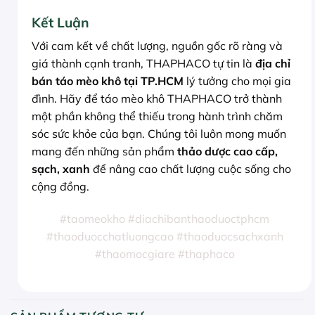
Kết Luận
Với cam kết về chất lượng, nguồn gốc rõ ràng và
giá thành cạnh tranh, THAPHACO tự tin là
địa chỉ
bán táo mèo khô tại TP.HCM
lý tưởng cho mọi gia
đình. Hãy để táo mèo khô THAPHACO trở thành
một phần không thể thiếu trong hành trình chăm
sóc sức khỏe của bạn. Chúng tôi luôn mong muốn
mang đến những sản phẩm
thảo dược cao cấp,
sạch, xanh
để nâng cao chất lượng cuộc sống cho
cộng đồng.
#taomeokho #diachibanthaoduoctphcm
#thaoduocchatluongcao #thaoduocsachxanh
#thaomocgiare #thaphaco