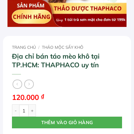
TRANG CHỦ
/
THẢO MỘC SẤY KHÔ
Địa chỉ bán táo mèo khô tại
TP.HCM: THAPHACO uy tín
120.000
₫
Địa chỉ bán táo mèo khô tại TP.HCM: THAPHACO uy tín số
THÊM VÀO GIỎ HÀNG