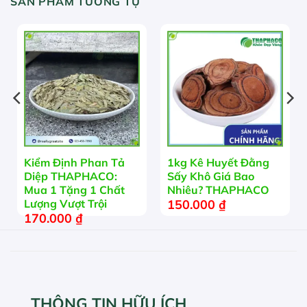
SẢN PHẨM TƯƠNG TỰ
Kiểm Định Phan Tả
1kg Kê Huyết Đằng
Diệp THAPHACO:
Sấy Khô Giá Bao
Mua 1 Tặng 1 Chất
Nhiêu? THAPHACO
150.000
₫
Lượng Vượt Trội
170.000
₫
THÔNG TIN HỮU ÍCH