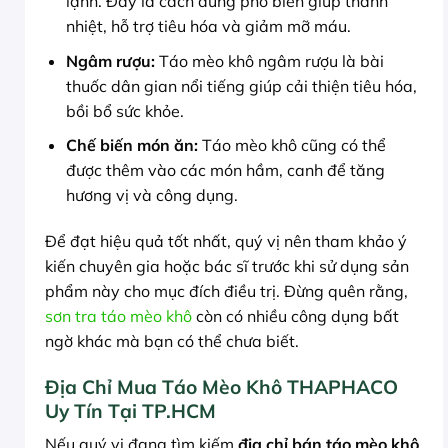
lạnh. Đây là cách dùng phổ biến giúp thanh
nhiệt, hỗ trợ tiêu hóa và giảm mỡ máu.
Ngâm rượu:
Táo mèo khô ngâm rượu là bài
thuốc dân gian nổi tiếng giúp cải thiện tiêu hóa,
bồi bổ sức khỏe.
Chế biến món ăn:
Táo mèo khô cũng có thể
được thêm vào các món hầm, canh để tăng
hương vị và công dụng.
Để đạt hiệu quả tốt nhất, quý vị nên tham khảo ý
kiến chuyên gia hoặc bác sĩ trước khi sử dụng sản
phẩm này cho mục đích điều trị. Đừng quên rằng,
sơn tra táo mèo khô
còn có nhiều công dụng bất
ngờ khác mà bạn có thể chưa biết.
Địa Chỉ Mua Táo Mèo Khô THAPHACO
Uy Tín Tại TP.HCM
Nếu quý vị đang tìm kiếm
địa chỉ bán táo mèo khô