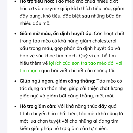
Hỗ trợ tiêu hóa:
Táo mèo khô chứa nhiều axit
hữu cơ và enzyme giúp kích thích tiêu hóa, giảm
đầy bụng, khó tiêu, đặc biệt sau những bữa ăn
nhiều dầu mỡ.
Giảm mỡ máu, ổn định huyết áp:
Các hoạt chất
trong táo mèo có khả năng giảm cholesterol
xấu trong máu, góp phần ổn định huyết áp và
bảo vệ sức khỏe tim mạch. Quý vị có thể tìm
hiểu thêm về
lợi ích của sơn tra táo mèo đối với
tim mạch
qua bài viết chi tiết của chúng tôi.
Giúp ngủ ngon, giảm căng thẳng:
Táo mèo có
tác dụng an thần nhẹ, giúp cải thiện chất lượng
giấc ngủ và giảm bớt căng thẳng, mệt mỏi.
Hỗ trợ giảm cân:
Với khả năng thúc đẩy quá
trình chuyển hóa chất béo, táo mèo khô cũng là
một lựa chọn tuyệt vời cho những ai đang tìm
kiếm giải pháp hỗ trợ giảm cân tự nhiên.