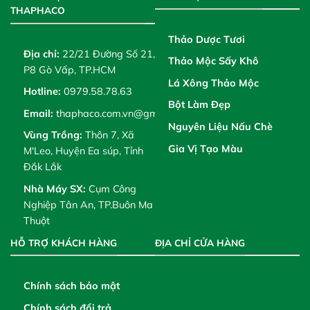
THAPHACO
Thảo Dược Tươi
Địa chỉ:
22/21 Đường Số 21,
Thảo Mộc Sấy Khô
P8 Gò Vấp, TP.HCM
Lá Xông Thảo Mộc
Hotline:
0979.58.78.63
Bột Làm Đẹp
Email:
thaphaco.com.vn@gmail.com
Nguyên Liệu Nấu Chè
Vùng Trồng:
Thôn 7, Xã
Gia Vị Tạo Màu
M'Leo, Huyện Ea súp, Tỉnh
Đắk Lắk
Nhà Máy SX:
Cụm Công
Nghiệp Tân An, TP.Buôn Ma
Thuột
HỖ TRỢ KHÁCH HÀNG
ĐỊA CHỈ CỬA HÀNG
Chính sách bảo mật
Chính sách đổi trả