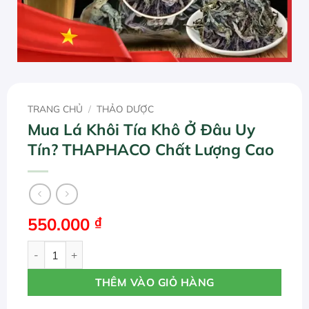
TRANG CHỦ
/
THẢO DƯỢC
Mua Lá Khôi Tía Khô Ở Đâu Uy
Tín? THAPHACO Chất Lượng Cao
550.000
₫
Mua Lá Khôi Tía Khô Ở Đâu Uy Tín? THAPHACO Chất Lượn
THÊM VÀO GIỎ HÀNG