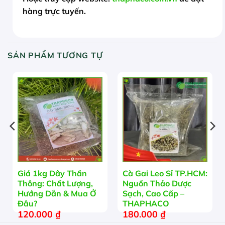
hàng trực tuyến.
SẢN PHẨM TƯƠNG TỰ
Giá 1kg Dây Thần
Cà Gai Leo Sỉ TP.HCM:
Thông: Chất Lượng,
Nguồn Thảo Dược
Hướng Dẫn & Mua Ở
Sạch, Cao Cấp –
Đâu?
THAPHACO
120.000
₫
180.000
₫