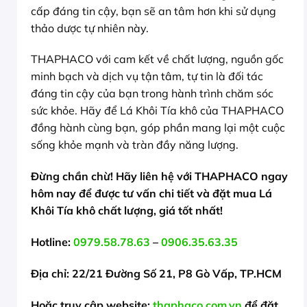
cấp đáng tin cậy, bạn sẽ an tâm hơn khi sử dụng
thảo dược tự nhiên này.
THAPHACO với cam kết về chất lượng, nguồn gốc
minh bạch và dịch vụ tận tâm, tự tin là đối tác
đáng tin cậy của bạn trong hành trình chăm sóc
sức khỏe. Hãy để Lá Khôi Tía khô của THAPHACO
đồng hành cùng bạn, góp phần mang lại một cuộc
sống khỏe mạnh và tràn đầy năng lượng.
Đừng chần chừ! Hãy liên hệ với THAPHACO ngay
hôm nay để được tư vấn chi tiết và đặt mua Lá
Khôi Tía khô chất lượng, giá tốt nhất!
Hotline:
0979.58.78.63
–
0906.35.63.35
Địa chỉ: 22/21 Đường Số 21, P8 Gò Vấp, TP.HCM
Hoặc truy cập website:
thaphaco.com.vn
để đặt