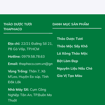
THẢO DƯỢC TƯƠI
DANH MỤC SẢN PHẨM
THAPHACO
Thảo Dược Tươi
Địa chỉ:
22/21 Đường Số 21,
Thảo Mộc Sấy Khô
P8 Gò Vấp, TP.HCM
Lá Xông Thảo Mộc
Hotline:
0979.58.78.63
Bột Làm Đẹp
Email:
thaphaco.com.vn@gmail.com
Nguyên Liệu Nấu Chè
Vùng Trồng:
Thôn 7, Xã
Gia Vị Tạo Màu
M'Leo, Huyện Ea súp, Tỉnh
Đắk Lắk
Nhà Máy SX:
Cụm Công
Nghiệp Tân An, TP.Buôn Ma
Thuột