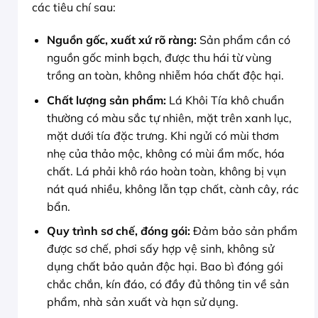
các tiêu chí sau:
Nguồn gốc, xuất xứ rõ ràng:
Sản phẩm cần có
nguồn gốc minh bạch, được thu hái từ vùng
trồng an toàn, không nhiễm hóa chất độc hại.
Chất lượng sản phẩm:
Lá Khôi Tía khô chuẩn
thường có màu sắc tự nhiên, mặt trên xanh lục,
mặt dưới tía đặc trưng. Khi ngửi có mùi thơm
nhẹ của thảo mộc, không có mùi ẩm mốc, hóa
chất. Lá phải khô ráo hoàn toàn, không bị vụn
nát quá nhiều, không lẫn tạp chất, cành cây, rác
bẩn.
Quy trình sơ chế, đóng gói:
Đảm bảo sản phẩm
được sơ chế, phơi sấy hợp vệ sinh, không sử
dụng chất bảo quản độc hại. Bao bì đóng gói
chắc chắn, kín đáo, có đầy đủ thông tin về sản
phẩm, nhà sản xuất và hạn sử dụng.