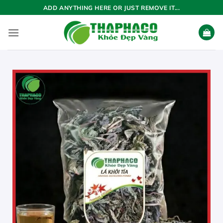
Bỏ
ADD ANYTHING HERE OR JUST REMOVE IT...
qua
nội
dung