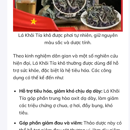
Lá Khôi Tía khô được phơi tự nhiên, giữ nguyên
màu sắc và dược tính.
Theo kinh nghiệm dân gian và một số nghiên cứu
hiện đại, Lá Khôi Tía khô thường được dùng để hỗ
trợ sức khỏe, đặc biệt là hệ tiêu hóa. Các công
dụng có thể kể đến như:
Hỗ trợ tiêu hóa, giảm khó chịu dạ dày:
Lá Khôi
Tía góp phần trung hòa axit dạ dày, làm giảm
các triệu chứng ợ chua, ợ hơi, đầy bụng, khó
tiêu.
Góp phần giảm đau và viêm:
Thảo dược này có
thể hỗ trợ giảm đau rát thượng vị, làm dịu niêm