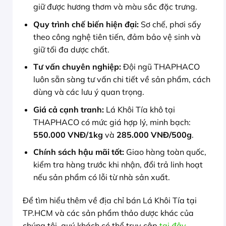
giữ được hương thơm và màu sắc đặc trưng.
Quy trình chế biến hiện đại:
Sơ chế, phơi sấy
theo công nghệ tiên tiến, đảm bảo vệ sinh và
giữ tối đa dược chất.
Tư vấn chuyên nghiệp:
Đội ngũ THAPHACO
luôn sẵn sàng tư vấn chi tiết về sản phẩm, cách
dùng và các lưu ý quan trọng.
Giá cả cạnh tranh:
Lá Khôi Tía khô tại
THAPHACO có mức giá hợp lý, minh bạch:
550.000 VNĐ/1kg
và
285.000 VNĐ/500g
.
Chính sách hậu mãi tốt:
Giao hàng toàn quốc,
kiểm tra hàng trước khi nhận, đổi trả linh hoạt
nếu sản phẩm có lỗi từ nhà sản xuất.
Để tìm hiểu thêm về địa chỉ bán Lá Khôi Tía tại
TP.HCM và các sản phẩm thảo dược khác của
chúng tôi, quý khách có thể truy cập
tại đây
.